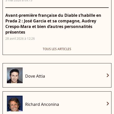
3 mai 2026 à 09:13
Avant-première française du Diable s’habille en
Prada 2 : José Garcia et sa compagne, Audrey
Crespo-Mara et bien d’autres personnalités
présentes
28 avril 2026 à 12:26
TOUS LES ARTICLES
chevron_right
Dove Attia
chevron_right
Richard Anconina