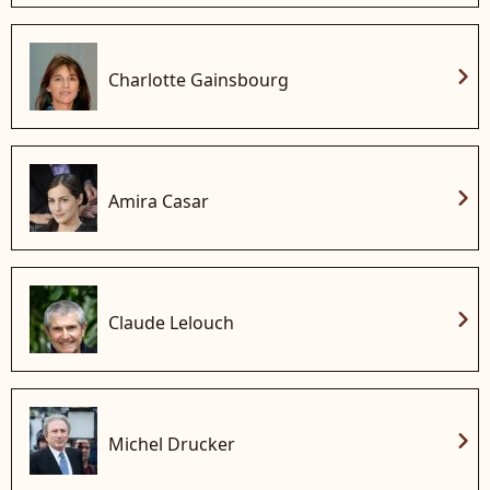
chevron_right
Charlotte Gainsbourg
chevron_right
Amira Casar
chevron_right
Claude Lelouch
chevron_right
Michel Drucker