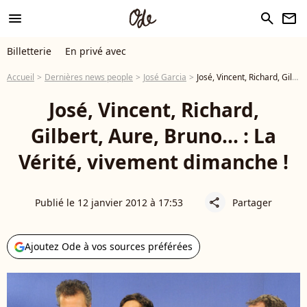
menu
search
newsletter
Billetterie
En privé avec
Accueil
Dernières news people
José Garcia
José, Vincent, Richard, Gilbert, Aure, Bruno... : La Vérité, vivement dimanche !
José, Vincent, Richard,
Gilbert, Aure, Bruno... : La
Vérité, vivement dimanche !
Publié le 12 janvier 2012 à 17:53
Partager
share
Ajoutez Ode à vos sources préférées