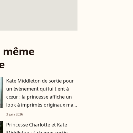
le même
e
Kate Middleton de sortie pour
un événement qui lui tient à
cœur : la princesse affiche un
look à imprimés originaux mais
très tendances
3 juin 2026
Princesse Charlotte et Kate
Middleton : à chaque sortie,