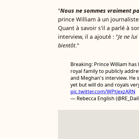
"
Nous ne sommes vraiment pas
prince William à un journalist
Quant à savoir s'il a parlé à so
interview, il a ajouté : "
Je ne lui
bientôt
."
Breaking: Prince William has
royal family to publicly addr
and Meghan's interview. He s
yet but will do and royals ver
pic.twitter.com/WPtjexzARN
— Rebecca English (@RE_Dail