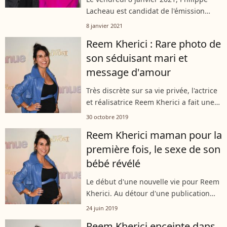
Lacheau est candidat de l'émission
"District Z", diffusée en première partie
8 janvier 2021
de soirée sur TF1. L'occasion d'évoquer
Reem Kherici : Rare photo de
ses relations amoureuses,...
son séduisant mari et
message d'amour
Très discrète sur sa vie privée, l'actrice
et réalisatrice Reem Kherici a fait une
petite entorse en postant, sur son
30 octobre 2019
compte Instagram, une très rare photo
Reem Kherici maman pour la
de son mari. La jolie brune...
première fois, le sexe de son
bébé révélé
Le début d'une nouvelle vie pour Reem
Kherici. Au détour d'une publication
Instagram, la comédienne et
24 juin 2019
réalisatrice a annoncé la naissance de
Reem Kherici enceinte dans