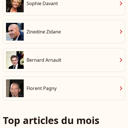
chevron_right
Sophie Davant
chevron_right
Zinedine Zidane
chevron_right
Bernard Arnault
chevron_right
Florent Pagny
Top articles du mois