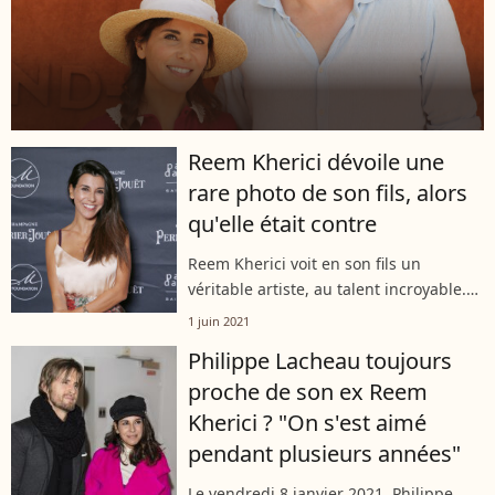
Reem Kherici dévoile une
rare photo de son fils, alors
qu'elle était contre
Reem Kherici voit en son fils un
véritable artiste, au talent incroyable.
L'actrice a joué la carte de l'humour lors
1 juin 2021
de la dernière fête des Mères, publiant
Philippe Lacheau toujours
une photo de son bout de...
proche de son ex Reem
Kherici ? "On s'est aimé
pendant plusieurs années"
Le vendredi 8 janvier 2021, Philippe