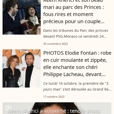
présentera son nouveau film "Chien...
mari au parc des Princes :
fous rires et moment
précieux pour un couple
marqué par le drame
Dans les tribunes du Parc des princes
devant PSG-Monaco ce vendredi 24
novembre, il y avait du beau monde.
25 novembre 2023
Notamment, le couple formé par Reem
PHOTOS Elodie Fontan : robe
Kherici et Gilles Lemaire. Complices...
en cuir moulante et zippée,
elle enchante son chéri
Philippe Lacheau, devant
une célèbre ex
Ce lundi 16 octobre, la première de "3
jours max" s'est déroulée au Grand Rex.
Elodie Fontan, en robe en cuir
17 octobre 2023
moulante et zippée, a fait sensation,
sous les yeux amoureux de Philippe...
player2
Reem Kherici a accouché : tendre photo