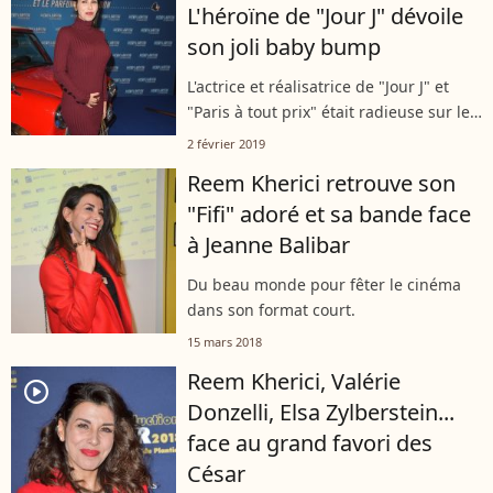
L'héroïne de "Jour J" dévoile
son joli baby bump
L'actrice et réalisatrice de "Jour J" et
"Paris à tout prix" était radieuse sur le
tapis rouge du film "Nicky Larson et le
2 février 2019
parfum de Cupidon". Et pour cause,
Reem Kherici retrouve son
elle avait une excellente...
"Fifi" adoré et sa bande face
à Jeanne Balibar
Du beau monde pour fêter le cinéma
dans son format court.
15 mars 2018
Reem Kherici, Valérie
player2
Donzelli, Elsa Zylberstein...
face au grand favori des
César