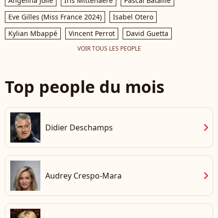
Angelina Jolie
Iris Mittenaere
Pascal Bataille
Eve Gilles (Miss France 2024)
Isabel Otero
Kylian Mbappé
Vincent Perrot
David Guetta
VOIR TOUS LES PEOPLE
Top people du mois
chevron_right
Didier Deschamps
chevron_right
Audrey Crespo-Mara