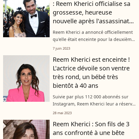
: Reem Kherici officialise sa
grossesse, heureuse
nouvelle après l'assassinat...
Reem Kherici a annoncé officiellement
qu'elle était enceinte pour la deuxième
fois... et qu'elle allait bientôt accoucher.
7 juin 2023
Ces derniers mois, la comédienne a
Reem Kherici est enceinte !
vécu l'enfer. Elle méritait...
L'actrice dévoile son ventre
très rond, un bébé très
bientôt à 40 ans
Suivie par plus 112 000 abonnés sur
Instagram, Reem Kherici leur a réservé
une très belle surprise vendredi 26 mai
28 mai 2023
2023. Alors que l'actrice et réalisatrice
Reem Kherici : Son fils de 3
de 40 ans, déjà maman d'un...
ans confronté à une bête