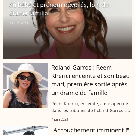
du bébé et prénom dévoilés, loin du
drame familial
28 juin 2023
Roland-Garros : Reem
Kherici enceinte et son beau
mari, première sortie après
un drame de famille
Reem Kherici, enceinte, a été aperçue
dans les tribunes de Roland-Garros ce
mercredi 7 juin, en compagnie de son
7 juin 2023
beau-mari Gilles Lemaire. Il s'agit de
"Accouchement imminent !"
leur première sortie publique...