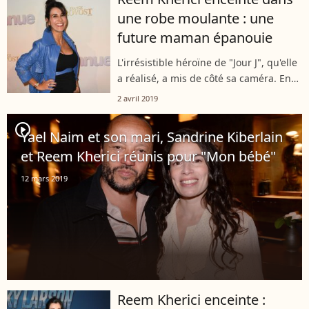
son premier enfant. L'identité du
une robe moulante : une
jeune...
future maman épanouie
L'irrésistible héroïne de "Jour J", qu'elle
a réalisé, a mis de côté sa caméra. En
effet, Reem Kherici se prépare pour un
2 avril 2019
grand événement, la naissance de son
premier enfant. En attendant,...
player2
Yael Naim et son mari, Sandrine Kiberlain
et Reem Kherici réunis pour "Mon bébé"
12 mars 2019
Reem Kherici enceinte :