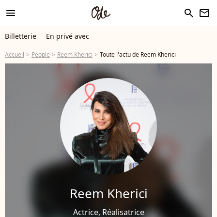
menu
search
newsletter
Billetterie
En privé avec
Accueil
People
Reem Kherici
Toute l'actu de Reem Kherici
Reem Kherici
Actrice, Réalisatrice