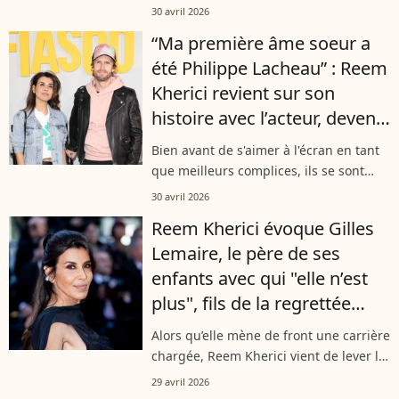
décoration ultra-féminine et drôles de
30 avril 2026
secrets emmurés, plongez dans le
“Ma première âme soeur a
royaume atypique de la réalisatrice.
été Philippe Lacheau” : Reem
Kherici revient sur son
histoire avec l’acteur, devenu
un vrai ami maintenant
Bien avant de s'aimer à l'écran en tant
que meilleurs complices, ils se sont
aimés à la ville ! Reem Kherici s'est
30 avril 2026
laissée aller à de touchantes
Reem Kherici évoque Gilles
confidences sur son histoire d'amour...
Lemaire, le père de ses
enfants avec qui "elle n’est
plus", fils de la regrettée
baronne Myriam Ullens
Alors qu’elle mène de front une carrière
chargée, Reem Kherici vient de lever le
voile sur sa situation sentimentale
29 avril 2026
actuelle. Entre émotion et spiritualité,