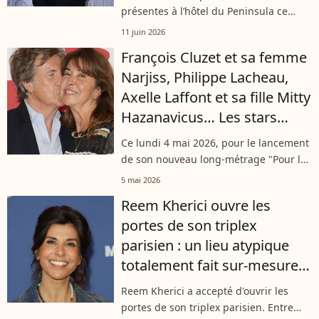
présentes à l’hôtel du Peninsula ce
mercredi 10 juin à l’occasion de la
11 juin 2026
réouverture de son emblématique
François Cluzet et sa femme
rooftop. Parmi elles, on peut
Narjiss, Philippe Lacheau,
notamment...
Axelle Laffont et sa fille Mitty
Hazanavicus… Les stars
étaient nombreuses à
Ce lundi 4 mai 2026, pour le lancement
l'avant-première du film
de son nouveau long-métrage "Pour le
Pour le plaisir !
plaisir", Reem Kherici a transformé le
5 mai 2026
tapis rouge du Pathé Palace, à Paris, en
Reem Kherici ouvre les
un véritable défilé de complicité....
portes de son triplex
parisien : un lieu atypique
totalement fait sur-mesure
où elle vit avec ses jeunes
Reem Kherici a accepté d'ouvrir les
fils
portes de son triplex parisien. Entre