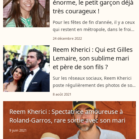
énorme, le petit garçon déjà
très courageux !
Pour les fêtes de fin d'année, il y a ceux
qui restent en métropole, dans le froid
et dans les grèves SNCF, et il y a les
24 décembre 2022
autres comme Reem Kherici. La
Reem Kherici : Qui est Gilles
comédienne de 39 ans a rempli...
Lemaire, son sublime mari
et père de son fils ?
Sur les réseaux sociaux, Reem Kherici
poste régulièrement des photos de son
époux, Gilles Lemaire. Un séduisant
8 août 2021
mari qui l'accompagne depuis
plusieurs années déjà.
Reem Kherici : Spectatrice amoureuse à
Roland-Garros, rare sortie avec son mari
9 juin 2021