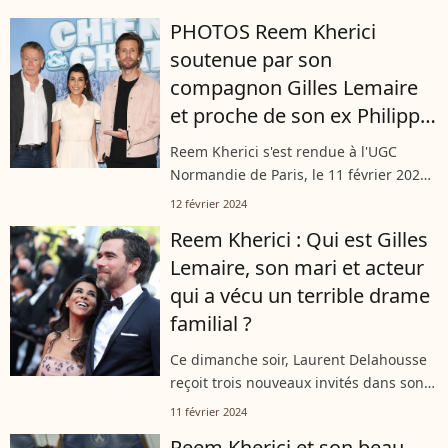
doute jamais existé si elle n'avait pas
PHOTOS Reem Kherici
vécu une belle histoire...
soutenue par son
compagnon Gilles Lemaire
et proche de son ex Philippe
Lacheau, son "frère"
Reem Kherici s'est rendue à l'UGC
Normandie de Paris, le 11 février 2024,
pour présenter son nouveau film
12 février 2024
"Chien et chat". Elle y a retrouvé son
Reem Kherici : Qui est Gilles
compagnon, Gilles Lemaire, et son ex...
Lemaire, son mari et acteur
qui a vécu un terrible drame
familial ?
Ce dimanche soir, Laurent Delahousse
reçoit trois nouveaux invités dans son
émission "20h30 le dimanche" sur
11 février 2024
France 2. Parmi eux, Reem Kherici qui
Reem Kherici et son beau