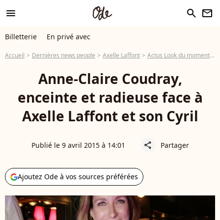
menu
search
newsletter
Billetterie
En privé avec
Accueil
Dernières news people
Axelle Laffont
Actus Look du moment
A
Anne-Claire Coudray,
enceinte et radieuse face à
Axelle Laffont et son Cyril
Publié le 9 avril 2015 à 14:01
Partager
share
Ajoutez Ode à vos sources préférées