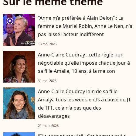
Sur le même thème
“Anne m’a préférée à Alain Delon” : La
player2
femme de Muriel Robin, Anne Le Nen, n'a
pas laissé l'acteur indifférent
13 mai 2026
Anne-Claire Coudray : cette règle non
négociable qu’elle impose chaque jour à
sa fille Amalia, 10 ans, à la maison
31 mai 2026
Anne-Claire Coudray loin de sa fille
Amalya tous les week-ends à cause du JT
de TF1, cela n'a pas que des
désavantages
21 mars 2026