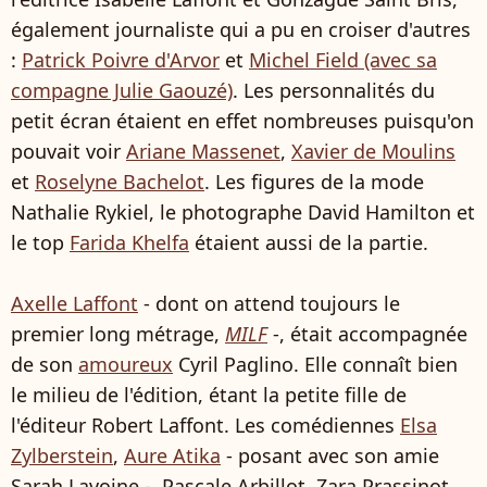
également journaliste qui a pu en croiser d'autres
:
Patrick Poivre d'Arvor
et
Michel Field (avec sa
compagne Julie Gaouzé)
. Les personnalités du
petit écran étaient en effet nombreuses puisqu'on
pouvait voir
Ariane Massenet
,
Xavier de Moulins
et
Roselyne Bachelot
. Les figures de la mode
Nathalie Rykiel, le photographe David Hamilton et
le top
Farida Khelfa
étaient aussi de la partie.
Axelle Laffont
- dont on attend toujours le
premier long métrage,
MILF
-, était accompagnée
de son
amoureux
Cyril Paglino. Elle connaît bien
le milieu de l'édition, étant la petite fille de
l'éditeur Robert Laffont. Les comédiennes
Elsa
Zylberstein
,
Aure Atika
- posant avec son amie
Sarah Lavoine -, Pascale Arbillot, Zara Prassinot,