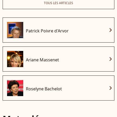
TOUS LES ARTICLES
chevron_right
Patrick Poivre d'Arvor
chevron_right
Ariane Massenet
chevron_right
Roselyne Bachelot