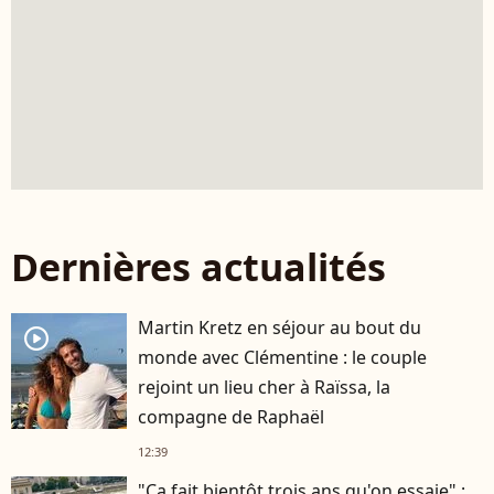
Dernières actualités
Martin Kretz en séjour au bout du
player2
monde avec Clémentine : le couple
rejoint un lieu cher à Raïssa, la
compagne de Raphaël
12:39
"Ça fait bientôt trois ans qu'on essaie" :