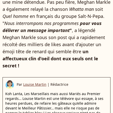
une mine détendue. Pas peu fière, Meghan Markle
a également relayé la chanson
Whatta man
soit
Quel homme
en français du groupe Salt-N-Pepa.
"
Nous interrompons nos programmes
pour vous
délivrer un message important
"
, a légendé
Meghan Markle sous son post qui a rapidement
récolté des milliers de likes avant d'ajouter un
émoji tête de renard qui semble être
un
affectueux clin d'oeil dont eux seuls ont le
secret !
Par
Louise Martin
|
Rédactrice
Koh Lanta, Les Marseillais mais aussi Mariés au Premier
regards… Louise Martin est une télévore qui essaye, à ses
heures perdues, de refaire les gâteaux qu’elle admire
devant le Meilleur Pâtissier… mais elle ne risque pas de
gagner le tablier bleu ! Les réseaux sociaux n’ont pas de