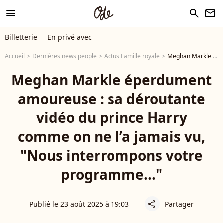
menu
search
newsletter
Billetterie
En privé avec
Accueil
Dernières news people
Actus Famille royale
Meghan Markle éperdument amoureuse : sa déroutante vidéo du prince Harry comme on ne l’a jamais vu, "Nous interrompons votre programme..."
Meghan Markle éperdument
amoureuse : sa déroutante
vidéo du prince Harry
comme on ne l’a jamais vu,
"Nous interrompons votre
programme..."
Publié le 23 août 2025 à 19:03
Partager
share