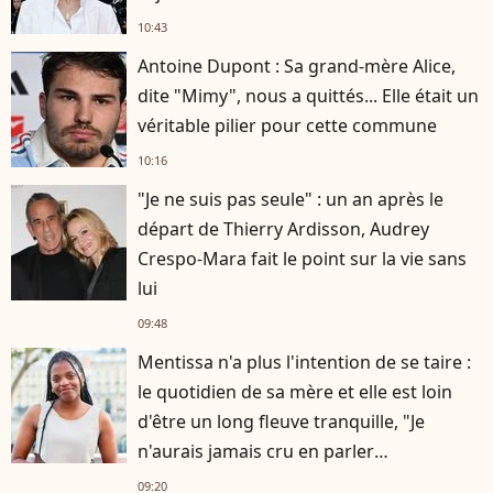
10:43
Antoine Dupont : Sa grand-mère Alice,
dite "Mimy", nous a quittés... Elle était un
véritable pilier pour cette commune
10:16
"Je ne suis pas seule" : un an après le
départ de Thierry Ardisson, Audrey
Crespo-Mara fait le point sur la vie sans
lui
09:48
Mentissa n'a plus l'intention de se taire :
le quotidien de sa mère et elle est loin
d'être un long fleuve tranquille, "Je
n'aurais jamais cru en parler
publiquement"
09:20