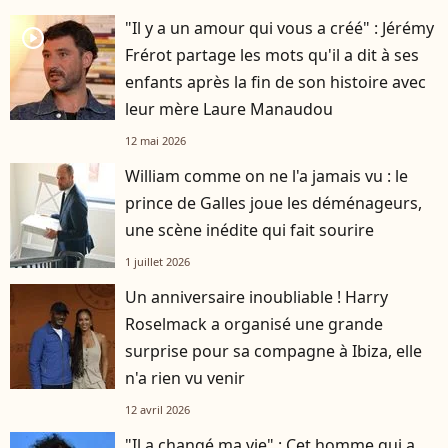
"Il y a un amour qui vous a créé" : Jérémy
player2
Frérot partage les mots qu'il a dit à ses
enfants après la fin de son histoire avec
leur mère Laure Manaudou
12 mai 2026
William comme on ne l'a jamais vu : le
prince de Galles joue les déménageurs,
une scène inédite qui fait sourire
1 juillet 2026
Un anniversaire inoubliable ! Harry
Roselmack a organisé une grande
surprise pour sa compagne à Ibiza, elle
n'a rien vu venir
12 avril 2026
"Il a changé ma vie" : Cet homme qui a