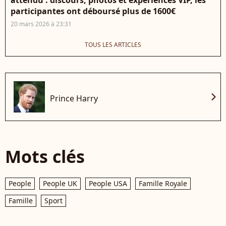
participantes ont déboursé plus de 1600€
20 mars 2026 à 23:31
TOUS LES ARTICLES
chevron_right
Prince Harry
Mots clés
People
People UK
People USA
Famille Royale
Famille
Sport