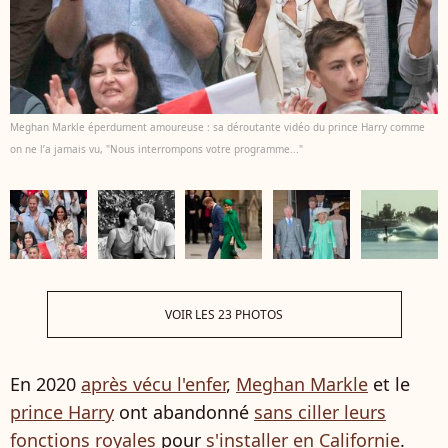
Meghan Markle éperdument amoureuse : sa déroutante vidéo du prince Harry comme
on ne l’a jamais vu, "Nous interrompons votre programme..."
VOIR LES 23 PHOTOS
En 2020
après vécu l'enfer
,
Meghan Markle
et le
prince Harry
ont abandonné
sans ciller leurs
fonctions royales
pour
s'installer en Californie
.