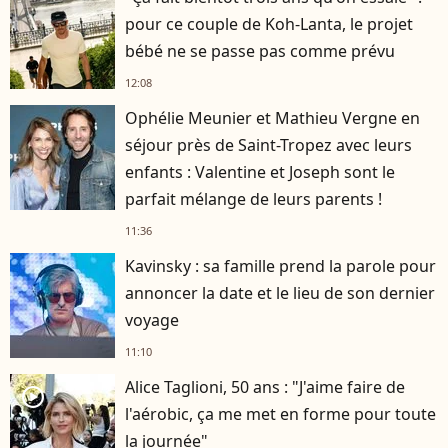
pour ce couple de Koh-Lanta, le projet
bébé ne se passe pas comme prévu
12:08
Ophélie Meunier et Mathieu Vergne en
séjour près de Saint-Tropez avec leurs
enfants : Valentine et Joseph sont le
parfait mélange de leurs parents !
11:36
Kavinsky : sa famille prend la parole pour
annoncer la date et le lieu de son dernier
voyage
11:10
Alice Taglioni, 50 ans : "J'aime faire de
player2
l'aérobic, ça me met en forme pour toute
la journée"