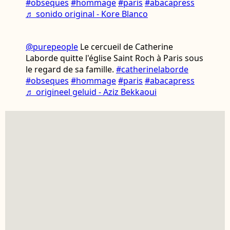
#obseques
#hommage
#paris
#abacapress
♬ sonido original - Kore Blanco
@purepeople
Le cercueil de Catherine
Laborde quitte l'église Saint Roch à Paris sous
le regard de sa famille.
#catherinelaborde
#obseques
#hommage
#paris
#abacapress
♬ origineel geluid - Aziz Bekkaoui