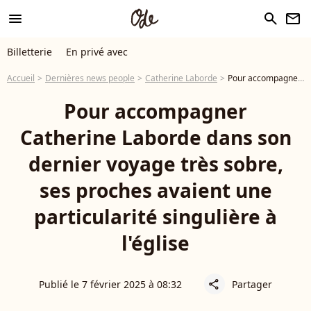
menu
search
newsletter
Billetterie
En privé avec
Accueil
Dernières news people
Catherine Laborde
Pour accompagner Catherine Laborde dans son dernier voyage très sobre, ses proches avaient une particularité singulière à l'église
Pour accompagner
Catherine Laborde dans son
dernier voyage très sobre,
ses proches avaient une
particularité singulière à
l'église
Publié le 7 février 2025 à 08:32
Partager
share