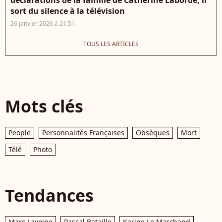
déclarations de la famille de Catherine Laborde, il
sort du silence à la télévision
26 janvier 2026 à 21:51
TOUS LES ARTICLES
Mots clés
People
Personnalités Françaises
Obsèques
Mort
Télé
Photo
Tendances
Marc Lavoine
Pascal Bataille
Karine Le Marchand