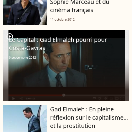
Sophie Marceau et du
cinéma français
11 octobre 2012
player2
Le Capital : Gad Elmaleh pourri pour
Costa-Gavras
6 septembre 2012
Gad Elmaleh : En pleine
réflexion sur le capitalisme...
et la prostitution