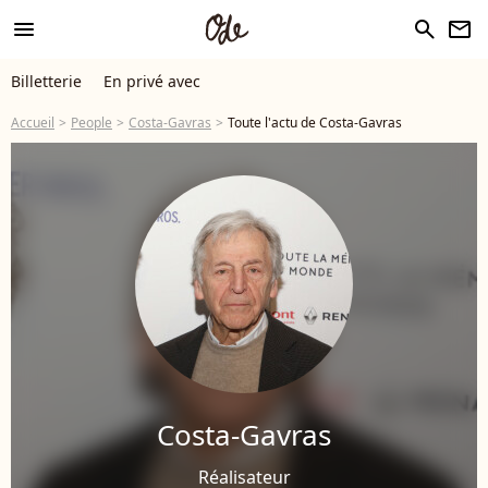
menu
search
newsletter
Billetterie
En privé avec
Accueil
People
Costa-Gavras
Toute l'actu de Costa-Gavras
Costa-Gavras
Réalisateur