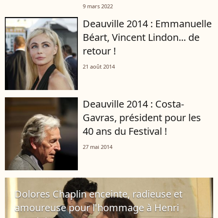
nouvelle pièce au théâtre du Rond-
9 mars 2022
Point ce mardi 8 mars. Une première
Deauville 2014 : Emmanuelle
sur les planches pour l'acteur...
Béart, Vincent Lindon... de
retour !
21 août 2014
Deauville 2014 : Costa-
Gavras, président pour les
40 ans du Festival !
27 mai 2014
Dolores Chaplin enceinte, radieuse et
amoureuse pour l'hommage à Henri