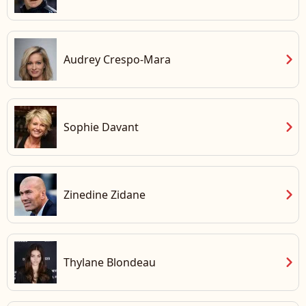
chevron_right
Audrey Crespo-Mara
chevron_right
Sophie Davant
chevron_right
Zinedine Zidane
chevron_right
Thylane Blondeau