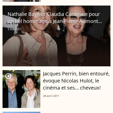
Nathalie Baye et Claudia Cardinale pour
un bel hommage à Jean-Pierre Aumont...
3 mai 2011
Jacques Perrin, bien entouré,
player2
évoque Nicolas Hulot, le
cinéma et ses... cheveux!
28 avril 2011