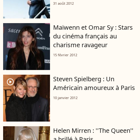
31 août 2012
Maïwenn et Omar Sy : Stars
du cinéma français au
charisme ravageur
15 février 2012
Steven Spielberg : Un
player2
Américain amoureux à Paris
10 janvier 2012
Helen Mirren : ''The Queen''
a brillé à Paris