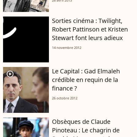
26 avril 2013
Sorties cinéma : Twilight,
Robert Pattinson et Kristen
Stewart font leurs adieux
14 novembre 2012
Le Capital : Gad Elmaleh
player2
crédible en requin de la
finance ?
26 octobre 2012
Obsèques de Claude
Pinoteau : Le chagrin de