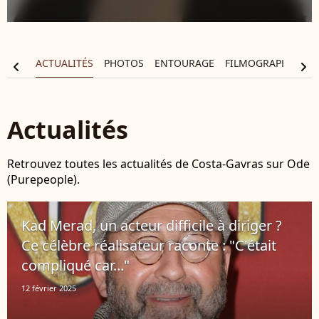
APHIE
ACTUALITÉS
PHOTOS
ENTOURAGE
FILMOGRAPHIE
chevron_left
chevron_right
Actualités
Retrouvez toutes les actualités de Costa-Gavras sur Ode
(Purepeople).
Kad Merad, un acteur difficile à diriger ?
Ce célèbre réalisateur raconte : "C'était
compliqué car..."
12 février 2025