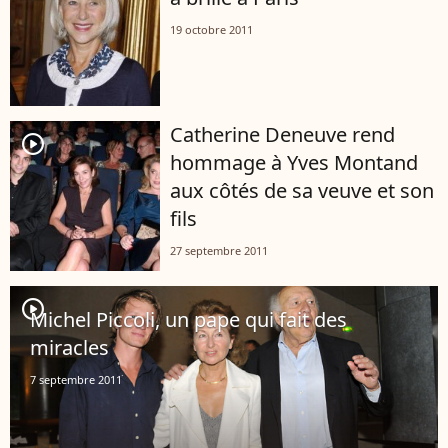
19 octobre 2011
Catherine Deneuve rend
player2
hommage à Yves Montand
aux côtés de sa veuve et son
fils
27 septembre 2011
player2
Michel Piccoli, un pape qui fait des
miracles
7 septembre 2011