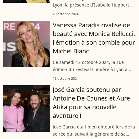
Lyon, la présence d'Isabelle Huppert et
de nombreuses personnalités, dont
20 octobre 2024
Rachida Dati ou encore Anthony Delon,
Vanessa Paradis rivalise de
a illuminé l'événement. L'actrice...
beauté avec Monica Bellucci,
l'émotion à son comble pour
Michel Blanc
Ce samedi 12 octobre 2024, la 16e
édition du Festival Lumière à Lyon a
débuté avec un vibrant hommage à
13 octobre 2024
l'acteur Michel Blanc, décédé la
José Garcia soutenu par
semaine passée, en présence de stars
Antoine De Caunes et Aure
telles...
Atika pour sa nouvelle
aventure !
José Garcia était bien entouré lors de la
soirée qui suivait la générale de sa