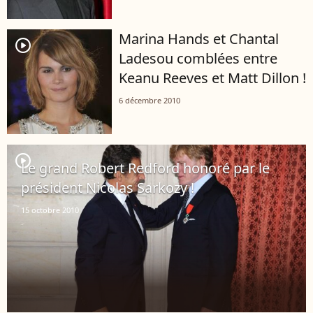
Marina Hands et Chantal
player2
Ladesou comblées entre
Keanu Reeves et Matt Dillon !
6 décembre 2010
player2
Le grand Robert Redford honoré par le
président Nicolas Sarkozy !
15 octobre 2010