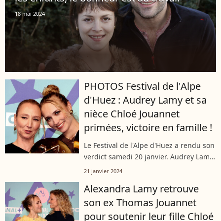
18 mai 2024
PHOTOS Festival de l'Alpe
d'Huez : Audrey Lamy et sa
nièce Chloé Jouannet
primées, victoire en famille !
Le Festival de l'Alpe d'Huez a rendu son
verdict samedi 20 janvier. Audrey Lamy
et sa nièce Chloé Jouannet ont toutes
21 janvier 2024
les deux été récompensées devant leur
Alexandra Lamy retrouve
famille et un parterre de...
son ex Thomas Jouannet
pour soutenir leur fille Chloé