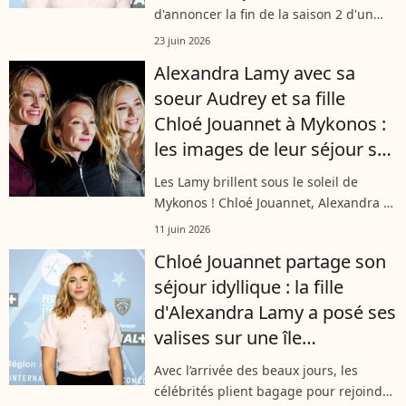
d'annoncer la fin de la saison 2 d'un
projet qui compte beaucoup pour elle.
23 juin 2026
C'est via un post Instagram dévoilé ce
Alexandra Lamy avec sa
mardi 23 juin 2026 que la fille
soeur Audrey et sa fille
d'Alexandra...
Chloé Jouannet à Mykonos :
les images de leur séjour sur
l'île la plus jet-set de Grèce
Les Lamy brillent sous le soleil de
Mykonos ! Chloé Jouannet, Alexandra et
Audrey Lamy ont partagé des moments
11 juin 2026
précieux en famille sur l'île grecque
Chloé Jouannet partage son
prisée des célébrités. Une parenthèse...
séjour idyllique : la fille
d'Alexandra Lamy a posé ses
valises sur une île
paradisiaque
Avec l’arrivée des beaux jours, les
célébrités plient bagage pour rejoindre