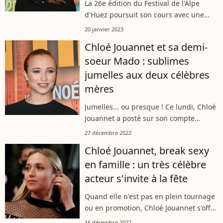
La 26e édition du Festival de l'Alpe
d'Huez poursuit son cours avec une
journée exceptionnelle, le jeudi 19
20 janvier 2023
janvier 2023. Encore une fois, de
Chloé Jouannet et sa demi-
nombreuses célébrités se sont
soeur Mado : sublimes
précipitées...
jumelles aux deux célèbres
mères
Jumelles... ou presque ! Ce lundi, Chloé
Jouannet a posté sur son compte
Instagram plusieurs photos d'elle et de
27 décembre 2022
sa demi-soeur Mado, qu'elle a
Chloé Jouannet, break sexy
retrouvée pour Noël. L'occasion pour...
en famille : un très célèbre
acteur s'invite à la fête
Quand elle n'est pas en plein tournage
ou en promotion, Chloé Jouannet s'offre
du bon temps avec ses proches. Amis,
16 décembre 2022