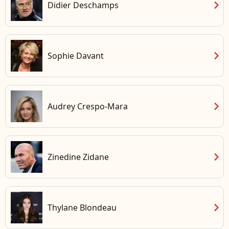
chevron_right
Didier Deschamps
chevron_right
Sophie Davant
chevron_right
Audrey Crespo-Mara
chevron_right
Zinedine Zidane
chevron_right
Thylane Blondeau