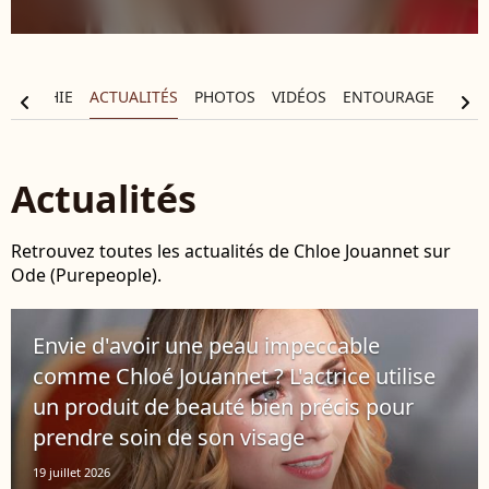
OGRAPHIE
ACTUALITÉS
PHOTOS
VIDÉOS
ENTOURAGE
chevron_left
chevron_right
Actualités
Retrouvez toutes les actualités de Chloe Jouannet sur
Ode (Purepeople).
Envie d'avoir une peau impeccable
comme Chloé Jouannet ? L'actrice utilise
un produit de beauté bien précis pour
prendre soin de son visage
19 juillet 2026