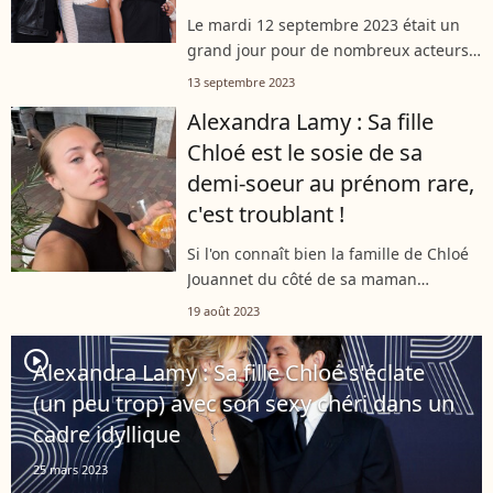
Rochelle !
Le mardi 12 septembre 2023 était un
grand jour pour de nombreux acteurs
et comédiens. En effet, dans la soirée,
13 septembre 2023
la ville de La Rochelle accueillait la 25
Alexandra Lamy : Sa fille
éditeion du Festival de la...
Chloé est le sosie de sa
demi-soeur au prénom rare,
c'est troublant !
Si l'on connaît bien la famille de Chloé
Jouannet du côté de sa maman
Alexandra Lamy, la partie paternelle
19 août 2023
fait également des éclats. La
comédienne de 25 ans a dévoilé un
player2
Alexandra Lamy : Sa fille Chloé s'éclate
cliché de...
(un peu trop) avec son sexy chéri dans un
cadre idyllique
25 mars 2023