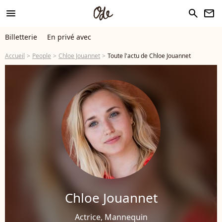
menu
search
newsletter
Billetterie
En privé avec
Accueil
People
Chloe Jouannet
Toute l'actu de Chloe Jouannet
Chloe Jouannet
Actrice, Mannequin