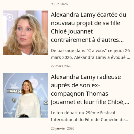
leurs havres de paix estivaux. C’est
9 juin 2026
notamment le cas de Chloé Jouannet,
Alexandra Lamy écartée du
qui a posé ses valises dans l’une...
player2
nouveau projet de sa fille
Chloé Jouannet
contrairement à d’autres
membres de la famille, elle
De passage dans "C à vous" ce jeudi 26
réagit
mars 2026, Alexandra Lamy a évoqué le
premier long-métrage de sa fille, Chloé
27 mars 2026
Jouannet, actuellement en tournage.
Alexandra Lamy radieuse
Un projet qui réunit plusieurs...
auprès de son ex-
compagnon Thomas
Jouannet et leur fille Chloé,
un autre illustre membre de
Le top départ du 29ème Festival
la famille à leurs côtés
International du Film de Comédie de
l’Alpe d’Huez a été donné ce lundi 19
20 janvier 2026
janvier 2026, et pour la cérémonie