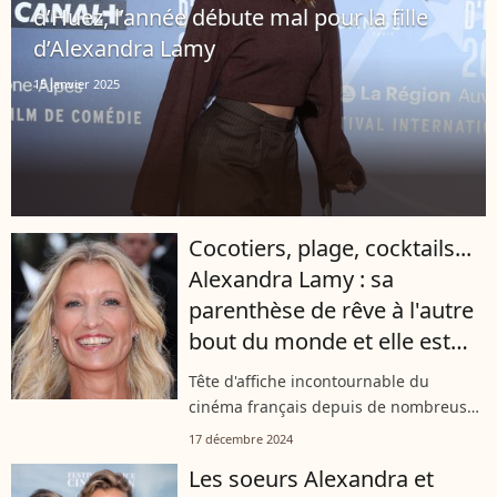
d’Huez, l’année débute mal pour la fille
d’Alexandra Lamy
15 janvier 2025
Cocotiers, plage, cocktails...
Alexandra Lamy : sa
parenthèse de rêve à l'autre
bout du monde et elle est
très bien entourée !
Tête d'affiche incontournable du
cinéma français depuis de nombreuses
années, Alexandra Lamy a récemment
17 décembre 2024
pris du bon temps à l'autre bout de la
Les soeurs Alexandra et
planète, comme elle l'a dévoilé dans...