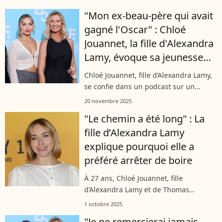
l’époque où Jean Dujardin était son
"Mon ex-beau-père qui avait
beau-père, la jeune femme avait
gagné l'Oscar" : Chloé
trouvé...
Jouannet, la fille d'Alexandra
Lamy, évoque sa jeunesse
entourée de Jean Dujardin
Chloé Jouannet, fille d’Alexandra Lamy,
se confie dans un podcast sur un
souvenir marquant de son adolescence
20 novembre 2025
lié son ex-beau-père, Jean Dujardin. Et
"Le chemin a été long" : La
plus particulièrement à l'Oscar...
fille d’Alexandra Lamy
explique pourquoi elle a
préféré arrêter de boire
À 27 ans, Chloé Jouannet, fille
d’Alexandra Lamy et de Thomas
Jouannet, s’est livrée sans détour dans
1 octobre 2025
un podcast. La comédienne est revenue
"Je ne remercierai jamais