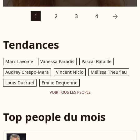
arrow_right
1
2
3
4
Tendances
Marc Lavoine
Vanessa Paradis
Pascal Bataille
Audrey Crespo-Mara
Vincent Niclo
Mélissa Theuriau
Louis Ducruet
Emilie Dequenne
VOIR TOUS LES PEOPLE
Top people du mois