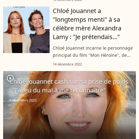
famille, c'est toujours bien entourée
Chloé Jouannet a
que la jeune actrice profite...
"longtemps menti" à sa
célèbre mère Alexandra
Lamy : "Je prétendais..."
Chloé Jouannet incarne le personnage
principal du film "Mon Héroïne", de
Noémie Lefort, au cinéma dès le 14
14 décembre 2022
décembre 2022. Il aura fallu
longtemps, à l'actrice, pour admettre
player2
Chloé Jouannet cash sur sa prise de poids
qu'elle...
: "J'ai eu du mal à me reconnaître"
3 décembre 2022