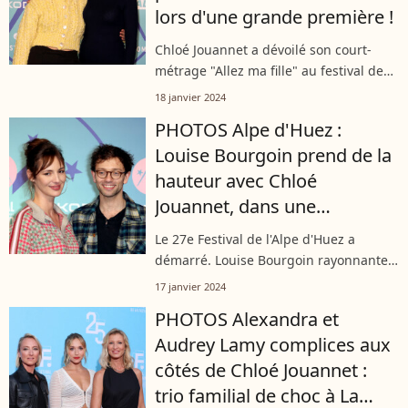
lors d'une grande première !
Chloé Jouannet a dévoilé son court-
métrage "Allez ma fille" au festival de
l'Alpe d'Huez le 17 janvier 2024. Un
18 janvier 2024
événement pour lequel elle a pu
PHOTOS Alpe d'Huez :
compter sur la présence de sa mère
Louise Bourgoin prend de la
Alexandra...
hauteur avec Chloé
Jouannet, dans une
doudoune très remarquée
Le 27e Festival de l'Alpe d'Huez a
démarré. Louise Bourgoin rayonnante
professeure de latin a pris de la
17 janvier 2024
hauteur, non loin d'une Chloé Jouannet
PHOTOS Alexandra et
très remarquée.
Audrey Lamy complices aux
côtés de Chloé Jouannet :
trio familial de choc à La