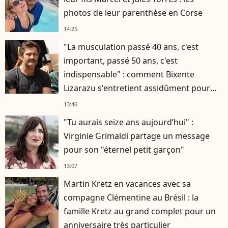
photos de leur parenthèse en Corse
14:25
"La musculation passé 40 ans, c'est
important, passé 50 ans, c'est
indispensable" : comment Bixente
Lizarazu s'entretient assidûment pour
rester musclé à 56 ans ?
13:46
"Tu aurais seize ans aujourd’hui" :
Virginie Grimaldi partage un message
pour son "éternel petit garçon"
13:07
Martin Kretz en vacances avec sa
compagne Clémentine au Brésil : la
famille Kretz au grand complet pour un
anniversaire très particulier