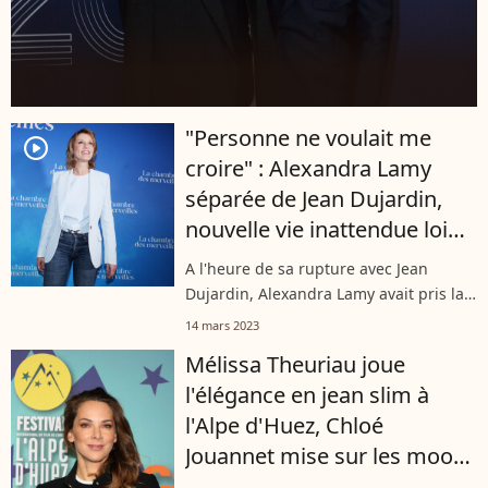
"Personne ne voulait me
player2
croire" : Alexandra Lamy
séparée de Jean Dujardin,
nouvelle vie inattendue loin
de la France
A l'heure de sa rupture avec Jean
Dujardin, Alexandra Lamy avait pris la
décision de s'installer à Londres. Une
14 mars 2023
aventure qu'elle n'a pas faite seule
Mélissa Theuriau joue
puisque sa fille Chloé l'a
l'élégance en jean slim à
accompagnée...
l'Alpe d'Huez, Chloé
Jouannet mise sur les moon
boots