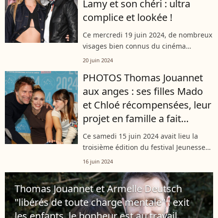
Lamy et son chéri : ultra
complice et lookée !
Ce mercredi 19 juin 2024, de nombreux
visages bien connus du cinéma
français ont assisté à l'avant-première
20 juin 2024
de "Nouveau monde", un film signé
PHOTOS Thomas Jouannet
Vincent Cappello. Exemple avec Chloé
aux anges : ses filles Mado
Jouannet,...
et Chloé récompensées, leur
projet en famille a fait
l'unanimité
Ce samedi 15 juin 2024 avait lieu la
troisième édition du festival Jeunesse
en court, qui récompense les meilleurs
16 juin 2024
courts métrages depuis Villeneuve-Lès-
Maguelone. L'actrice et réalisatrice...
Thomas Jouannet et Armelle Deutsch
"libérés de toute charge mentale" : exit
les enfants, le bonheur est au travail