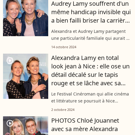
Audrey Lamy souffrent d'un
même handicap invisible qui
a bien failli briser la carrière
de l'une d'elles
Alexandra et Audrey Lamy partagent
une particularité familiale qui aurait pu
mettre en péril la carrière d'actrice de
14 octobre 2024
l'aînée avant même qu'elle ne débute.
Alexandra Lamy en total
Un handicap invisible les...
player2
look jean à Nice : elle ose un
détail décalé sur le tapis
rouge et se lâche avec sa
soeur Audrey !
Le Festival Cinéroman qui allie cinéma
et littérature se poursuit à Nice
jusqu'au 5 octobre. Au programme du
2 octobre 2024
mardi, deux soeurs aussi ravissantes,
PHOTOS Chloé Jouannet
lookées et talentueuses l'une que...
player2
avec sa mère Alexandra