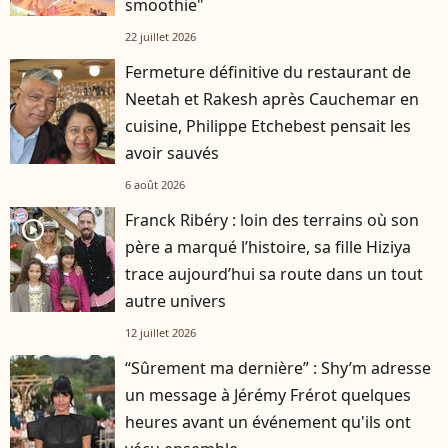
smoothie"
22 juillet 2026
Fermeture définitive du restaurant de
Neetah et Rakesh après Cauchemar en
cuisine, Philippe Etchebest pensait les
avoir sauvés
6 août 2026
Franck Ribéry : loin des terrains où son
player2
père a marqué l’histoire, sa fille Hiziya
trace aujourd’hui sa route dans un tout
autre univers
12 juillet 2026
“Sûrement ma dernière” : Shy’m adresse
un message à Jérémy Frérot quelques
heures avant un événement qu'ils ont