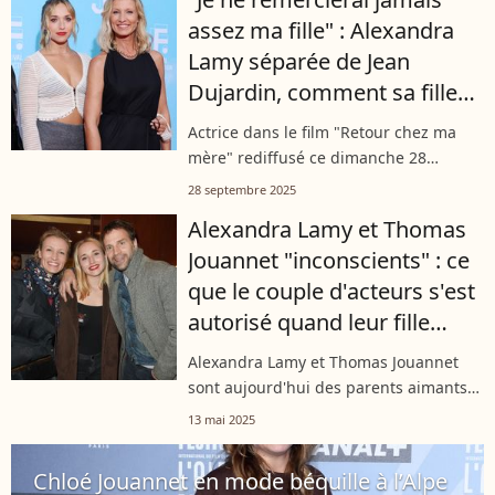
sur sa décision d’arrêter l’alcool, un
assez ma fille" : Alexandra
choix...
Lamy séparée de Jean
Dujardin, comment sa fille
Chloé Jouannet l'a sauvée
Actrice dans le film "Retour chez ma
mère" rediffusé ce dimanche 28
septembre 2025 sur TF1, Alexandra
28 septembre 2025
Lamy a peut-être vécu cette situation
Alexandra Lamy et Thomas
lorsqu'elle s'est séparée de Jean
Jouannet "inconscients" : ce
Dujardin...
que le couple d'acteurs s'est
autorisé quand leur fille
Chloé était bébé
Alexandra Lamy et Thomas Jouannet
sont aujourd'hui des parents aimants
et présents pour leur fille Chloé. Ils
13 mai 2025
l'ont toujours été, mais ont cependant
par le passé fait preuve d'un certain...
Chloé Jouannet en mode béquille à l’Alpe