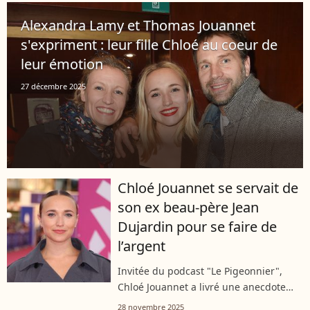
d’ouverture, Alexandra Lamy s’est
Alexandra Lamy et Thomas Jouannet
entourée...
s'expriment : leur fille Chloé au coeur de
leur émotion
27 décembre 2025
Chloé Jouannet se servait de
son ex beau-père Jean
Dujardin pour se faire de
l’argent
Invitée du podcast "Le Pigeonnier",
Chloé Jouannet a livré une anecdote
étonnante sur son adolescence. À
28 novembre 2025