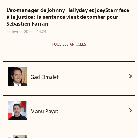
L’ex-manager de Johnny Hallyday et JoeyStarr face
à la justice : la sentence vient de tomber pour
Sébastien Farran
24 février 2026 à 14:24
TOUS LES ARTICLES
chevron_right
Gad Elmaleh
chevron_right
Manu Payet