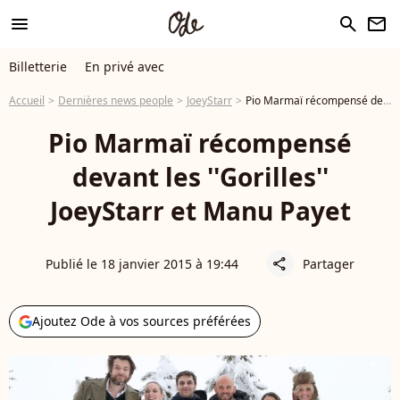
menu
search
newsletter
Billetterie
En privé avec
Accueil
Dernières news people
JoeyStarr
Pio Marmaï récompensé devant les ''Gorilles'' JoeyStarr et Manu Payet
Pio Marmaï récompensé
devant les ''Gorilles''
JoeyStarr et Manu Payet
Publié le 18 janvier 2015 à 19:44
Partager
share
Ajoutez Ode à vos sources préférées