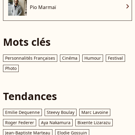
chevron_right
Pio Marmaï
Mots clés
Personnalités Françaises
Cinéma
Humour
Festival
Photo
Tendances
Emilie Dequenne
Steevy Boulay
Marc Lavoine
Roger Federer
Aya Nakamura
Bixente Lizarazu
Jean-Baptiste Marteau
Elodie Gossuin