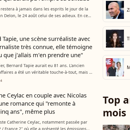
 restera à jamais dans les esprits le jour de la
Z
in Delon, le 24 août celui de ses adieux. En ce
r, parler du monstre du cinéma semble naturel.
 Tapie, une scène surréaliste avec
T
rnaliste très connue, elle témoigne
cru que j'allais m'en prendre une"
ier, Bernard Tapie aurait eu 81 ans. L'ancien
M
faires a été un véritable touche-à-tout, mais il
caractère. Une journaliste bien connue a même
24
t...
ne Ceylac en couple avec Nicolas
Top a
 une romance qui "remonte à
mois
cinq ans", même plus
iste Catherine Ceylac, notamment passée par
 / France 2" où elle a présenté les émissions