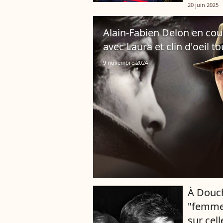
qu’on lui 
20 juin 2025
l’ex-animat
Alain-Fabien Delon en coup
avec Laura et clin d'oeil 
9 novembre 2024
À Douch
"femme 
sur cel