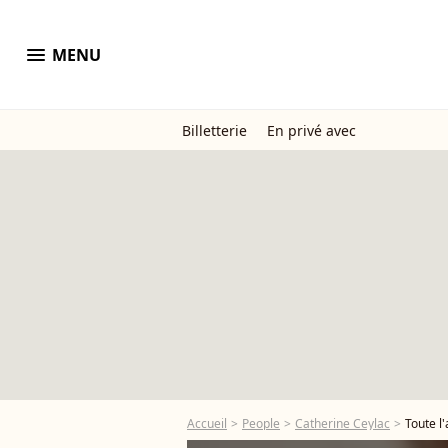
menu
MENU
Billetterie
En privé avec
Accueil
People
Catherine Ceylac
Toute l