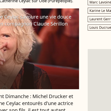
 Catherine Ceylac sur Ode (Purepeople).
Marc Lavoin
Karine Le M
ne Ceylac savoure une vie douce
Laurent Gerr
son compagnon Claude Sérillon
Louis Ducrue
t Dimanche : Michel Drucker et
ne Ceylac entourés d'une actrice
ec son fils, il est tout autant