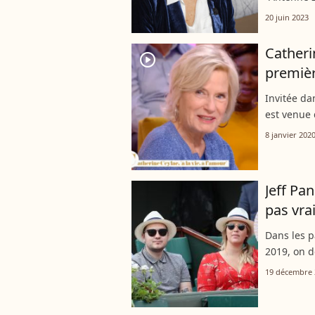
"Télématin
20 juin 2023
anniversai
Catheri
player2
premièr
Invitée dan
est venue 
Mais au-de
8 janvier 202
s'est...
Jeff Pa
pas vra
Dans les p
2019, on d
par la déli
19 décembre 
sur son ad