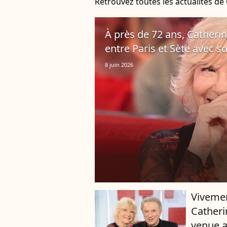
Retrouvez toutes les actualités de
À près de 72 ans, Catheri
entre Paris et Sète avec 
8 juin 2026
Vivemen
Catheri
venue av