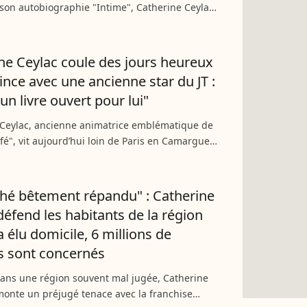
son autobiographie "Intime", Catherine Ceylac
e confidence marquante face à Mohamed
’ancienne...
ne Ceylac coule des jours heureux
ince avec une ancienne star du JT :
 un livre ouvert pour lui"
 Ceylac, ancienne animatrice emblématique de
fé", vit aujourd’hui loin de Paris en Camargue
-présentateur du JT. À l’occasion de la sortie de
ché bêtement répandu" : Catherine
défend les habitants de la région
a élu domicile, 6 millions de
s sont concernés
dans une région souvent mal jugée, Catherine
onte un préjugé tenace avec la franchise