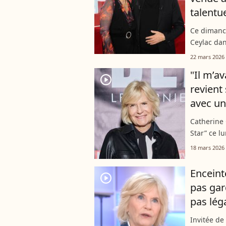
talentue
Ce dimanch
Ceylac da
L'animatri
22 mars 2026
s'installe 
"Il m’av
player2
revient
avec un
Catherine 
Star” ce l
revenue su
18 mars 2026
a reçu de 
Enceint
player2
pas gard
pas lég
Invitée de