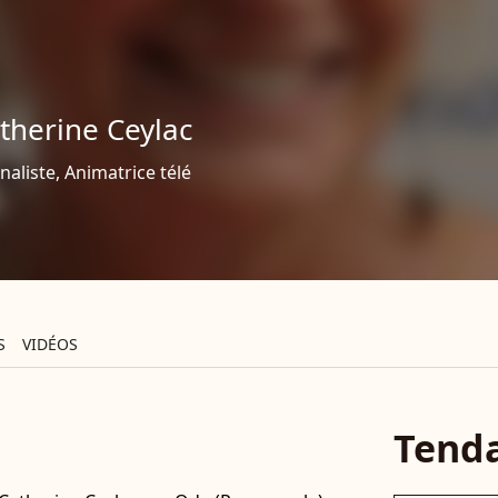
therine Ceylac
naliste, Animatrice télé
S
VIDÉOS
Tend