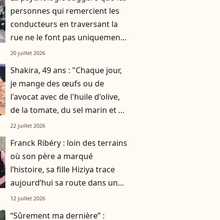
personnes qui remercient les
conducteurs en traversant la
rue ne le font pas uniquement
par gratitude
20 juillet 2026
Shakira, 49 ans : "Chaque jour,
je mange des œufs ou de
l'avocat avec de l'huile d'olive,
de la tomate, du sel marin et un
smoothie"
22 juillet 2026
Franck Ribéry : loin des terrains
où son père a marqué
l’histoire, sa fille Hiziya trace
aujourd’hui sa route dans un
tout autre univers
12 juillet 2026
“Sûrement ma dernière” :