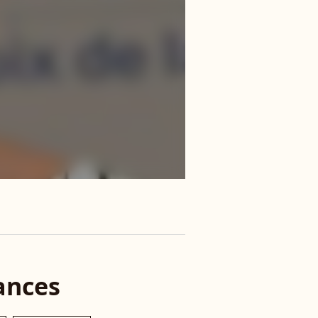
ances