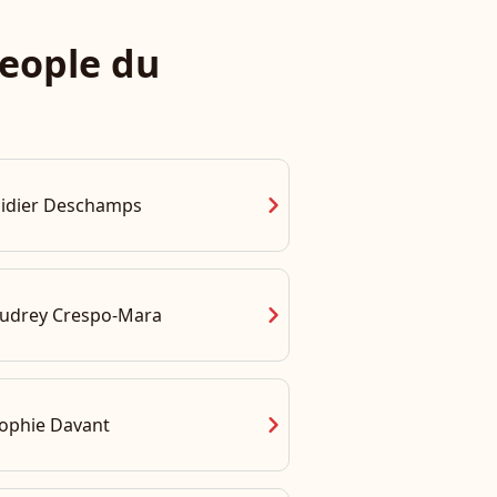
eople du
chevron_right
idier Deschamps
chevron_right
udrey Crespo-Mara
chevron_right
ophie Davant