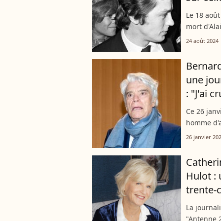
Le 18 août
mort d'Ala
triste jou
24 août 2024
Alors...
Bernard
une jou
: "J'ai 
Ce 26 janv
homme d'af
avait son 
26 janvier 20
fait un réci
Catheri
Hulot :
trente-
La journal
"Antenne 2