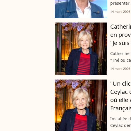
présenter 
a fait un
14 mars 2026
Bouhafsi. L
Catheri
en prov
"Je suis
Catherine
"Thé ou ca
avec un ex
14 mars 2026
son livre...
"Un cli
Ceylac 
où elle 
Françai
Installée 
Ceylac dém