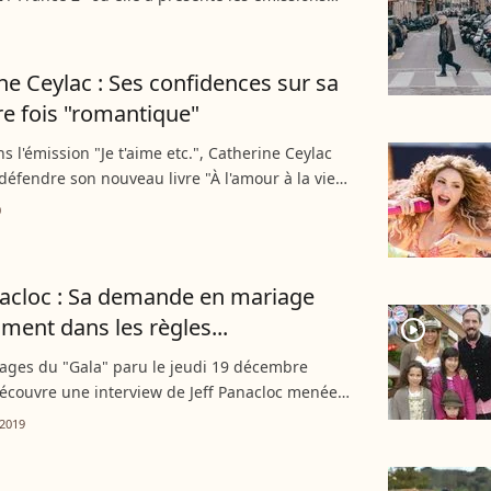
" et "Thé ou café", célèbre son 69e
re ce mardi 20...
ne Ceylac : Ses confidences sur sa
e fois "romantique"
s l'émission "Je t'aime etc.", Catherine Ceylac
défendre son nouveau livre "À l'amour à la vie".
là de parler de la vie des autres, la journaliste
0
nacloc : Sa demande en mariage
iment dans les règles...
player2
ages du "Gala" paru le jeudi 19 décembre
écouvre une interview de Jeff Panacloc menée
cieuse Catherine Ceylac. Le ventriloque s'y livre
2019
olescence,...