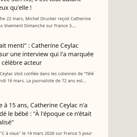
ux qu'elle !
e 22 mars, Michel Drucker reçoit Catherine
ns Vivement Dimanche sur France 3.
ce culte, connue pour son format du dos-à-dos,
sur le célèbre...
ait menti" : Catherine Ceylac
 sur une interview qui l'a marquée
 célèbre acteur
Ceylac s’est confiée dans les colonnes de “Télé
undi 16 mars. La journaliste de 72 ans est
r son émission “Dos à Dos”, dans laquelle elle
nombreuses...
e à 15 ans, Catherine Ceylac n'a
é le bébé : "À l'époque ce n’était
alisé"
 "C à vous" le 14 mars 2026 sur France 5 pour