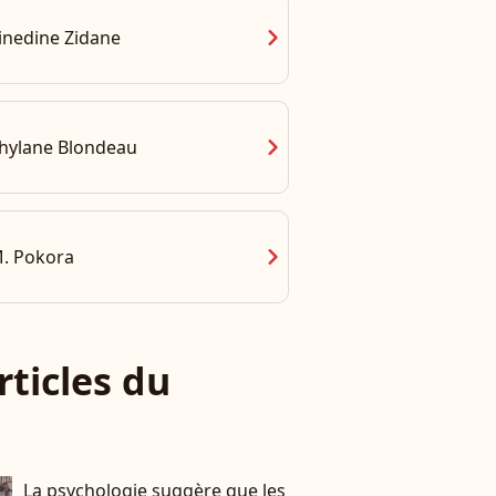
chevron_right
inedine Zidane
chevron_right
hylane Blondeau
chevron_right
. Pokora
rticles du
La psychologie suggère que les