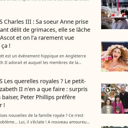
 princesse Anne (73 ans) a été victime d'un choc
Charles III : Sa soeur Anne prise
ant délit de grimaces, elle se lâche
 Ascot et on l'a rarement vue
ça !
ott est un événement hippique en Angleterre
th II adorait et auquel les membres de la
yale apprécient particulièrement se rendre. Ce
arles...
Les querelles royales ? Le petit-
lizabeth II n'en a que faire : surpris
player2
 baiser, Peter Phillips préfère
r !
ses nouvelles de la famille royale ? Ce n'est
oblème... Lui, il s'éclate ! A nouveau amoureux