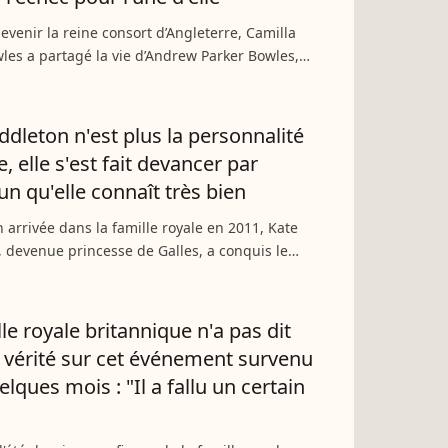
evenir la reine consort d’Angleterre, Camilla
les a partagé la vie d’Andrew Parker Bowles,
alement l’amant de la princesse Anne. Si
 resté proche...
ddleton n'est plus la personnalité
, elle s'est fait devancer par
un qu'elle connaît très bien
 arrivée dans la famille royale en 2011, Kate
 devenue princesse de Galles, a conquis le
ritanniques, souvent comparée à la regrettée
Diana...
le royale britannique n'a pas dit
a vérité sur cet événement survenu
uelques mois : "Il a fallu un certain