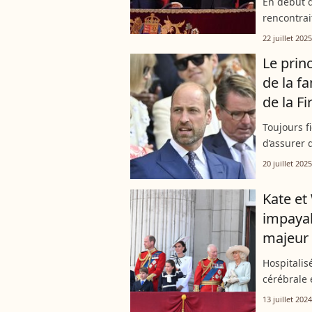
En début d
rencontrai
cheval. Si
22 juillet 2025
suite, la ré
Le prin
de la f
de la F
Toujours f
d’assurer
celles que
20 juillet 2025
prendre en
Kate et
impaya
majeur 
Hospitalis
cérébrale 
(73 ans) es
13 juillet 2024
Hartpury e