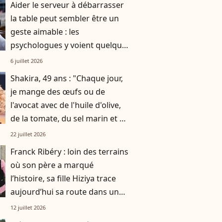
Aider le serveur à débarrasser
la table peut sembler être un
geste aimable : les
psychologues y voient quelque
chose de bien plus profond.
6 juillet 2026
Shakira, 49 ans : "Chaque jour,
je mange des œufs ou de
l'avocat avec de l'huile d'olive,
de la tomate, du sel marin et un
smoothie"
22 juillet 2026
Franck Ribéry : loin des terrains
où son père a marqué
l’histoire, sa fille Hiziya trace
aujourd’hui sa route dans un
tout autre univers
12 juillet 2026