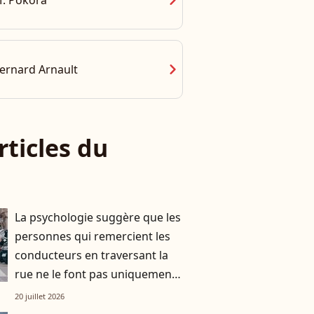
chevron_right
. Pokora
chevron_right
ernard Arnault
rticles du
La psychologie suggère que les
personnes qui remercient les
conducteurs en traversant la
rue ne le font pas uniquement
par gratitude
20 juillet 2026