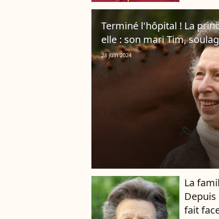
Terminé l'hôpital ! La pri
elle : son mari Tim, soulag
28 juin 2024
La famil
Depuis 
fait fac