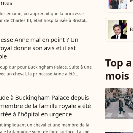
M
antes
e semaine, on apprenait que la princesse
 de Charles III, était hospitalisée à Bristol
lessure à la tête causée par une collision avec
B
Si...
cesse Anne mal en point ? Un
oyal donne son avis et il est
ble
Top a
oup dur pour Buckingham Palace. Suite à une
mois
avec un cheval, la princesse Anne a été
ée en urgence en ce début de semaine. Elle
une commotion...
ude à Buckingham Palace depuis
membre de la famille royale a été
rtée à l'hôpital en urgence
nt impliquant un cheval et une membre de la
yale britannique vient de faire surface. La soeur