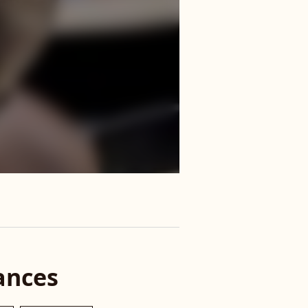
ances