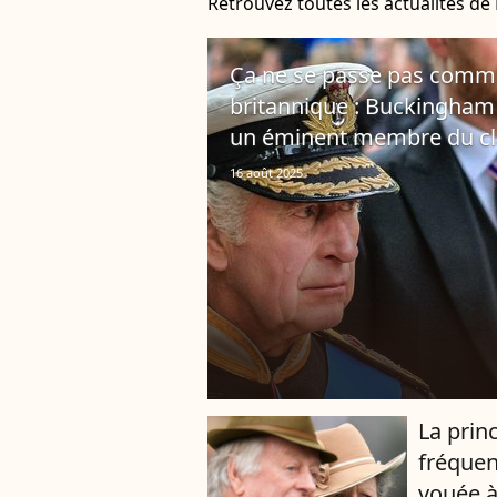
Retrouvez toutes les actualités d
Ça ne se passe pas comme 
britannique : Buckingham
un éminent membre du cl
16 août 2025
La prin
fréque
vouée à 