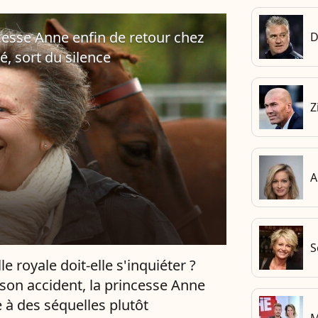
ncesse Anne enfin de retour chez
D
é, sort du silence
Z
A
S
le royale doit-elle s'inquiéter ?
son accident, la princesse Anne
e à des séquelles plutôt