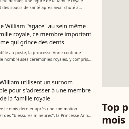
'été dernier, une figure de la famille royale
t des soucis de santé après avoir chuté à
 les Windsor se sont voulus rassurants tout de
alité...
ce William "agace" au sein même
amille royale, ce membre important
irme qui grince des dents
idèle au poste, la princesse Anne continue
 de nombreuses cérémonies royales, y compris
 son neveu, le prince William, pourrait pourtant
 charge....
 William utilisent un surnom
ble pour s'adresser à une membre
de la famille royale
Top p
ée le mois dernier après une commotion
et des "blessures mineures", la Princesse Anne
mois
t déjà de retour ! Aperçue à l'Université
t au Hartpury...