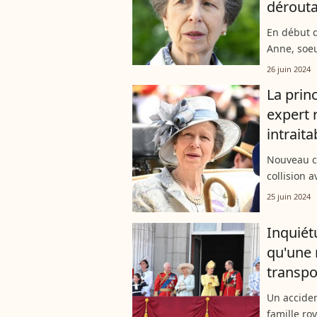
dérout
En début d
Anne, soeur
pour une b
26 juin 2024
un cheval. 
La prin
expert r
intraita
Nouveau c
collision 
hospitalis
25 juin 2024
souffre d'
Inquiét
qu'une 
transpo
Un accide
famille ro