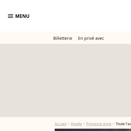
menu
MENU
Billetterie
En privé avec
Accueil
People
Princesse Anne
Toute l'a