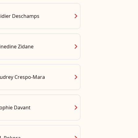
chevron_right
idier Deschamps
chevron_right
inedine Zidane
chevron_right
udrey Crespo-Mara
chevron_right
ophie Davant