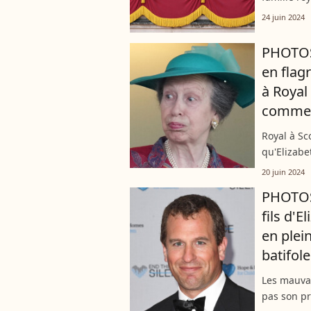
du roi, la
24 juin 2024
et a été...
PHOTOS 
en flagr
à Royal
comme 
Royal à Sc
qu'Elizabe
famille ro
20 juin 2024
18 juin, Ch
PHOTOS 
fils d'E
en plein
batifole
Les mauvai
pas son pr