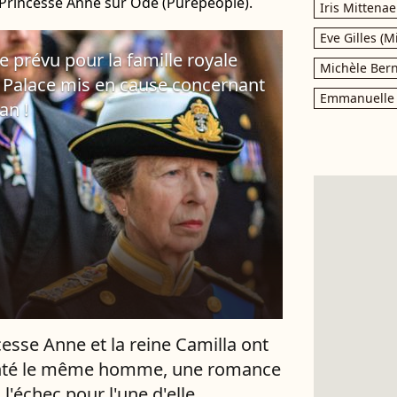
e Princesse Anne sur Ode (Purepeople).
Iris Mittenae
Eve Gilles (M
prévu pour la famille royale
Michèle Bern
 Palace mis en cause concernant
Emmanuelle 
an !
cesse Anne et la reine Camilla ont
nté le même homme, une romance
l'échec pour l'une d'elle