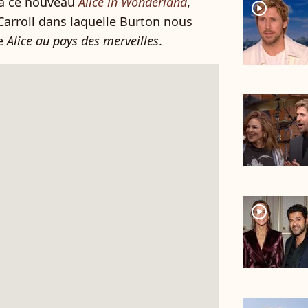
 à ce nouveau
Alice in Wonderland
,
player2
 Carroll dans laquelle Burton nous
ue
Alice au pays des merveilles
.
player2