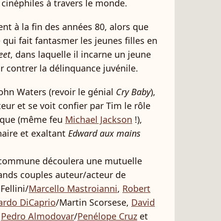
cinéphiles à travers le monde.
t à la fin des années 80, alors que
qui fait fantasmer les jeunes filles en
eet
, dans laquelle il incarne un jeune
ur contrer la délinquance juvénile.
ohn Waters (revoir le génial
Cry Baby
),
eur et se voit confier par Tim le rôle
poque (même feu
Michael Jackson
!),
naire et exaltant
Edward aux mains
 commune découlera une mutuelle
ands couples auteur/acteur de
Fellini/
Marcello Mastroianni
,
Robert
ardo DiCaprio
/Martin Scorsese,
David
,
Pedro Almodovar
/
Penélope Cruz
et