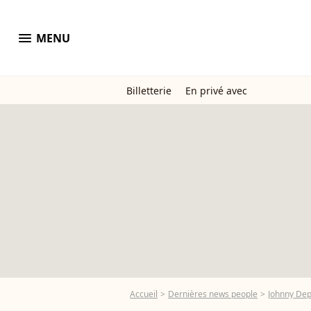
menu
MENU
Billetterie
En privé avec
Accueil
Dernières news people
Johnny De