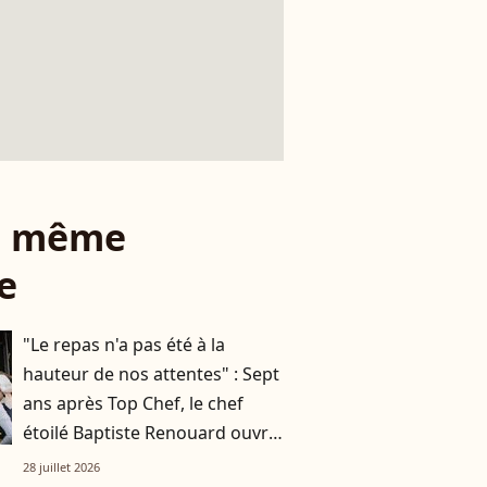
le même
e
"Le repas n'a pas été à la
hauteur de nos attentes" : Sept
ans après Top Chef, le chef
étoilé Baptiste Renouard ouvre
un nouveau chapitre
28 juillet 2026