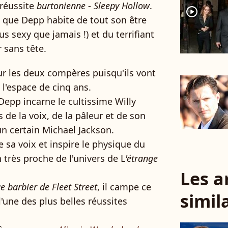
 réussite
burtonienne
-
Sleepy Hollow
.
player2
, que Depp habite de tout son être
us sexy que jamais !) et du terrifiant
 sans tête.
our les deux compères puisqu'ils vont
 l'espace de cinq ans.
 Depp incarne le cultissime Willy
s de la voix, de la pâleur et de son
n certain Michael Jackson.
ête sa voix et inspire le physique du
 très proche de l'univers de L
'étrange
Les a
e barbier de Fleet Street
, il campe ce
simil
'une des plus belles réussites