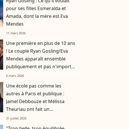
Ryan Gosling : Ce qu'il voulait
pour ses filles Esmeralda et
Amada, dont la mère est Eva
Mendes
11 mars 2026
Une première en plus de 10 ans
! Le couple Ryan Gosling/Eva
Mendes apparaît ensemble
publiquement et pas n'importe
où
6 mars 2026
Une école pas comme les
autres à Paris et publique :
Jamel Debbouze et Mélissa
Theuriau ont fait un
compromis pour leurs enfants
31 juillet 2026
Léon et Lila
"Trop belle, trop équilibrée,