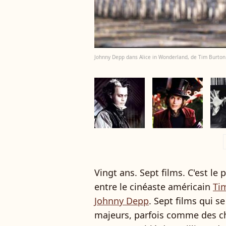
Johnny Depp dans Alice in Wonderland, de Tim Burton
a
Vingt ans. Sept films. C'est le 
entre le cinéaste américain
Ti
Johnny Depp
. Sept films qui s
majeurs, parfois comme des che