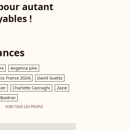
 pour autant
yables !
ances
re
Angelina Jolie
iss France 2024)
David Guetta
ier
Charlotte Casiraghi
Zazie
Boidron
VOIR TOUS LES PEOPLE