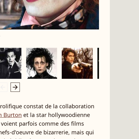
.
rrow_left
arrow_right
prolifique constat de la collaboration
m Burton
et la star hollywoodienne
e voient parfois comme des films
fs-d'oeuvre de bizarrerie, mais qui