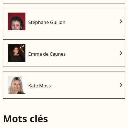
chevron_right
Stéphane Guillon
chevron_right
Emma de Caunes
chevron_right
Kate Moss
Mots clés