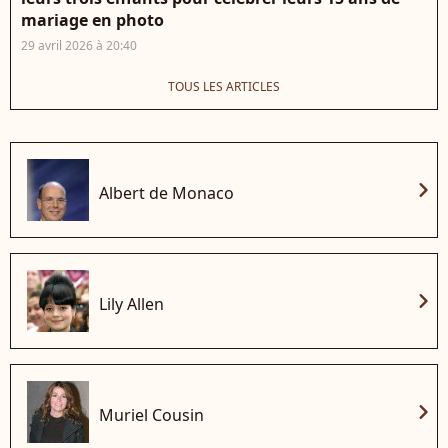
mariage en photo
29 avril 2026 à 20:40
TOUS LES ARTICLES
chevron_right
Albert de Monaco
chevron_right
Lily Allen
chevron_right
Muriel Cousin