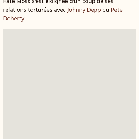
Kate Moss s'est éloignée d'un coup de ses
relations torturées avec
Johnny Depp
ou
Pete
Doherty
.