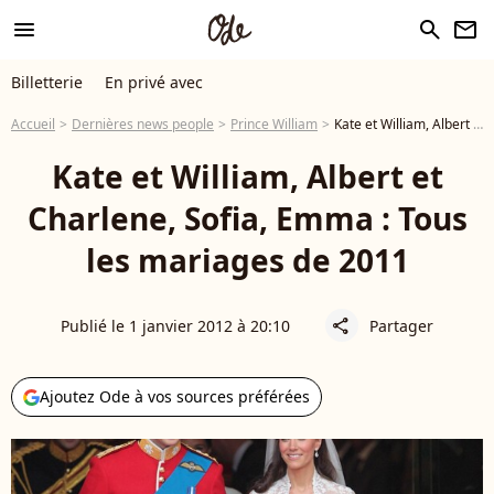
menu
search
newsletter
Billetterie
En privé avec
Accueil
Dernières news people
Prince William
Kate et William, Albert et Charlene, Sofia, Emma : Tous les mariages de 2011
Kate et William, Albert et
Charlene, Sofia, Emma : Tous
les mariages de 2011
Publié le 1 janvier 2012 à 20:10
Partager
share
Ajoutez Ode à vos sources préférées