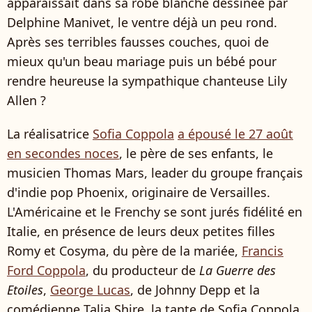
apparaissait dans sa robe blanche dessinée par
Delphine Manivet, le ventre déjà un peu rond.
Après ses terribles fausses couches, quoi de
mieux qu'un beau mariage puis un bébé pour
rendre heureuse la sympathique chanteuse Lily
Allen ?
La réalisatrice
Sofia Coppola
a épousé le 27 août
en secondes noces
, le père de ses enfants, le
musicien Thomas Mars, leader du groupe français
d'indie pop Phoenix, originaire de Versailles.
L'Américaine et le Frenchy se sont jurés fidélité en
Italie, en présence de leurs deux petites filles
Romy et Cosyma, du père de la mariée,
Francis
Ford Coppola
, du producteur de
La Guerre des
Etoiles
,
George Lucas
, de Johnny Depp et la
comédienne Talia Shire, la tante de Sofia Coppola.