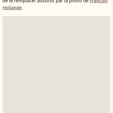
de le remplacer aussitôt par la photo de
François
Hollande
.