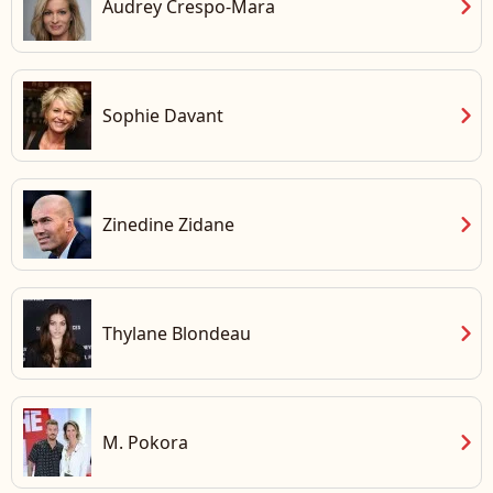
chevron_right
Audrey Crespo-Mara
chevron_right
Sophie Davant
chevron_right
Zinedine Zidane
chevron_right
Thylane Blondeau
chevron_right
M. Pokora