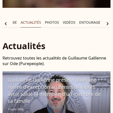
OGRAPHIE
ACTUALITÉS
PHOTOS
VIDÉOS
ENTOURAGE
chevron_left
chevron_right
Actualités
Retrouvez toutes les actualités de Guillaume Gallienne
sur Ode (Purepeople).
Guillaume Gallienne présent pour une
soirée d’exception au Peninsula après
avoir salué la mémoire d'un membre de
sa famille
11 juin 2026