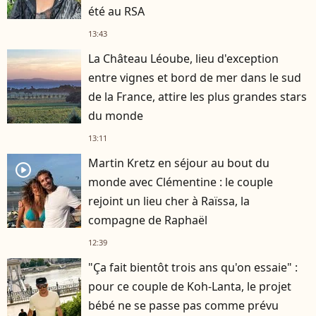
été au RSA
13:43
La Château Léoube, lieu d'exception
entre vignes et bord de mer dans le sud
de la France, attire les plus grandes stars
du monde
13:11
Martin Kretz en séjour au bout du
player2
monde avec Clémentine : le couple
rejoint un lieu cher à Raïssa, la
compagne de Raphaël
12:39
"Ça fait bientôt trois ans qu'on essaie" :
pour ce couple de Koh-Lanta, le projet
bébé ne se passe pas comme prévu