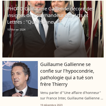
ancienne ferme située à Sainte-
PHOTO Guillaume Gallienne décoré des
Nathalène. Des habitants...
insignes de Commandeur des Arts et
Lettres : "Quel honneur !"
10 février 2024
Guillaume Gallienne se
confie sur l'hypocondrie,
pathologie qui a tué son
frère Thierry
Venu parler d'"Une affaire d'honneur"
sur France Inter, Guillaume Gallienne a
évoqué la mort de son frère Thierry
19 décembre 2023