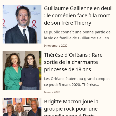
survenue il y a trois ans d'une
Guillaume Gallienne en deuil
pathologie particulière :
: le comédien face à la mort
l'hypocondrie....
de son frère Thierry
Le public connaît une bonne partie de
la vie de famille de Guillaume Gallienne
depuis qu'il l'a mise en scène au
9 novembre 2020
théâtre et au cinéma dans "Les garçons
Thérèse d'Orléans : Rare
et Guillaume, à table !". Le...
sortie de la charmante
princesse de 18 ans
Les Orléans étaient au grand complet
ce jeudi 5 mars 2020. Thérèse
d'Orléans et les siens ont célébré le
6 mars 2020
vernissage d'une exposition qui leur
Brigitte Macron joue la
est consacrée, au concept store Not A...
groupie rock pour une
nouvelle expo à Paris