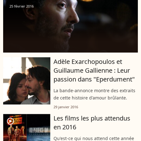
25 février 2016
Adèle Exarchopoulos et
player2
Guillaume Gallienne : Leur
passion dans "Eperdument"
La bande-annonce montre des extraits
de cette histoire d'amour brûlante.
29 janvier 2016
Les films les plus attendus
player2
en 2016
Qu'est-ce qui nous attend cette année