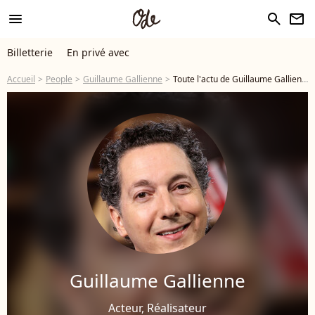
menu
search
newsletter
Billetterie
En privé avec
Accueil
People
Guillaume Gallienne
Toute l'actu de Guillaume Gallienne
Guillaume Gallienne
Acteur, Réalisateur