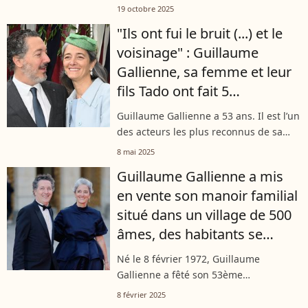
Gallienne, une princesse géorgienne
19 octobre 2025
dont la vie tumultueuse a inspiré
"Ils ont fui le bruit (...) et le
l'acteur. Mannequin pour Coco Chanel,
voisinage" : Guillaume
cette...
Gallienne, sa femme et leur
fils Tado ont fait 5
déménagements avant de
Guillaume Gallienne a 53 ans. Il est l’un
trouver l'appartement idéal
des acteurs les plus reconnus de sa
génération. Épanoui dans sa vie
8 mai 2025
professionnelle, le comédien l’est tout
Guillaume Gallienne a mis
autant dans sa vie privée avec...
en vente son manoir familial
situé dans un village de 500
âmes, des habitants se
livrent sur la famille de
Né le 8 février 1972, Guillaume
l'acteur
Gallienne a fêté son 53ème
anniversaire en 2025. Pendant son
8 février 2025
enfance, l'acteur a grandi dans une