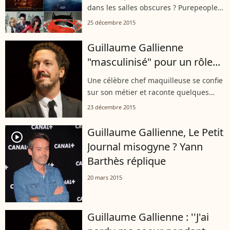
dans les salles obscures ? Purepeople a
fait sa liste, non exhaustive
25 décembre 2015
évidemment...
Guillaume Gallienne
"masculinisé" pour un rôle...
Une célèbre chef maquilleuse se confie
sur son métier et raconte quelques
anecdotes.
23 décembre 2015
Guillaume Gallienne, Le Petit
player2
Journal misogyne ? Yann
Barthès réplique
20 mars 2015
Guillaume Gallienne : ''J'ai