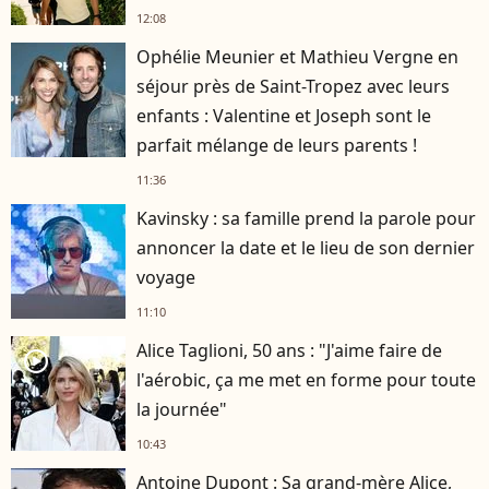
12:08
Ophélie Meunier et Mathieu Vergne en
séjour près de Saint-Tropez avec leurs
enfants : Valentine et Joseph sont le
parfait mélange de leurs parents !
11:36
Kavinsky : sa famille prend la parole pour
annoncer la date et le lieu de son dernier
voyage
11:10
Alice Taglioni, 50 ans : "J'aime faire de
player2
l'aérobic, ça me met en forme pour toute
la journée"
10:43
Antoine Dupont : Sa grand-mère Alice,