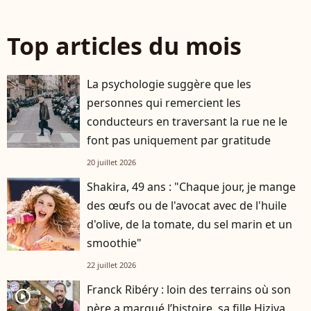
Top articles du mois
La psychologie suggère que les
personnes qui remercient les
conducteurs en traversant la rue ne le
font pas uniquement par gratitude
20 juillet 2026
Shakira, 49 ans : "Chaque jour, je mange
des œufs ou de l'avocat avec de l'huile
d'olive, de la tomate, du sel marin et un
smoothie"
22 juillet 2026
Franck Ribéry : loin des terrains où son
player2
père a marqué l’histoire, sa fille Hiziya