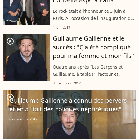
Le rock était à l'honneur ce 3 juin à
Paris. A l'occasion de l'inauguration de
l'exposition "Rock Art", de nombreuses
4 juin 2019
personnalités sont venues soutenir le
Guillaume Gallienne et le
travail du producteur Albert...
player2
succès : "Ç'a été compliqué
pour ma femme et mon fils"
Quatre ans après "Les Garçons et
Guillaume, à table !", l'acteur et
réalisateur revient derrière la caméra
9 novembre 2017
pour "Maryline".
player2
Guillaume Gallienne a connu des pervers
et en a "fait des coliques néphrétiques"
8 novembre 2017