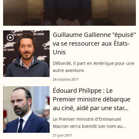
Guillaume Gallienne "épuisé"
player2
va se ressourcer aux États-
Unis
Débordé, il part en Amérique pour une
autre aventure.
24 octobre 2017
Édouard Philippe : Le
Premier ministre débarque
au ciné, aidé par une star...
Le Premier ministre d'Emmanuel
Macron verra bientôt son nom au
générique d'un film réalisé par
27 juin 2017