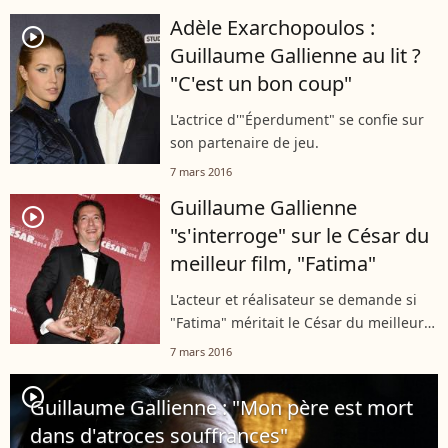
Adèle Exarchopoulos :
player2
Guillaume Gallienne au lit ?
"C'est un bon coup"
L'actrice d'"Éperdument" se confie sur
son partenaire de jeu.
7 mars 2016
Guillaume Gallienne
player2
"s'interroge" sur le César du
meilleur film, "Fatima"
L'acteur et réalisateur se demande si
"Fatima" méritait le César du meilleur
film et voit la Toile s'insurger.
7 mars 2016
player2
Guillaume Gallienne : "Mon père est mort
dans d'atroces souffrances"