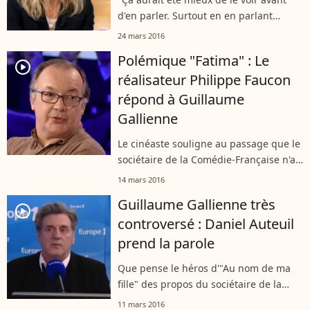
d'en parler. Surtout en en parlant
comme ça !"
24 mars 2016
Polémique "Fatima" : Le
player2
réalisateur Philippe Faucon
répond à Guillaume
Gallienne
Le cinéaste souligne au passage que le
sociétaire de la Comédie-Française n'a
pas vu son film...
14 mars 2016
Guillaume Gallienne très
player2
controversé : Daniel Auteuil
prend la parole
Que pense le héros d'"Au nom de ma
fille" des propos du sociétaire de la
Comédie-Française sur les César ?
11 mars 2016