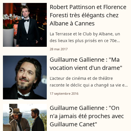
Guillaume Gallienne.
Robert Pattinson et Florence
Foresti très élégants chez
Albane à Cannes
La Terrasse et le Club by Albane, un
des lieux les plus prisés en ce 70e
Festival de Cannes. De Robert Pattinson
28 mai 2017
à Eva Green, toutes les plus grandes
Guillaume Gallienne : "Ma
stars ont pris goût aux soirées...
vocation vient d'un drame"
L'acteur de cinéma et de théâtre
raconte le déclic qui a changé sa vie et
lui a fait prendre une toute autre
17 septembre 2016
direction.
Guillaume Gallienne : "On
player2
n'a jamais été proches avec
Guillaume Canet"