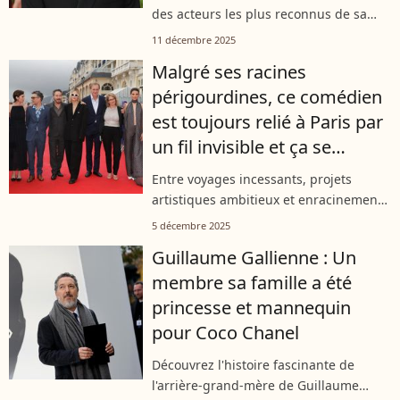
des acteurs les plus reconnus de sa
génération. Épanoui dans sa vie
11 décembre 2025
professionnelle, le comédien l’est tout
Malgré ses racines
autant dans sa vie privée avec sa...
périgourdines, ce comédien
est toujours relié à Paris par
un fil invisible et ça se
ressent dans ses habitudes
Entre voyages incessants, projets
artistiques ambitieux et enracinement
profond dans la capitale, ce comédien
5 décembre 2025
emblématique cultive un rapport
Guillaume Gallienne : Un
singulier à Paris. Derrière son charme...
membre sa famille a été
princesse et mannequin
pour Coco Chanel
Découvrez l'histoire fascinante de
l'arrière-grand-mère de Guillaume