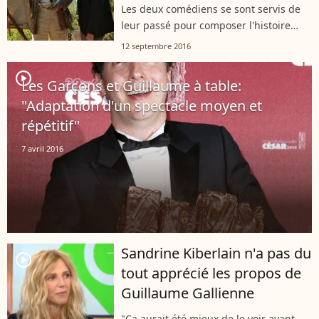
Les deux comédiens se sont servis de
leur passé pour composer l'histoire
d'amitié que raconte "Cézanne et moi".
12 septembre 2016
player2
Les Garçons et Guillaume à table:
"Adaptation d'un spectacle moyen et
répétitif"
7 avril 2016
Sandrine Kiberlain n'a pas du
player2
tout apprécié les propos de
Guillaume Gallienne
"Ça aurait été mieux de le voir avant