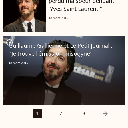
perdu ma soeur pendant
'Yves Saint Laurent'"
18 mars 2015
player2
Guillaume Gallienne et Le Petit Journal :
''Je trouve l'émission misogyne''
18 mars 2015
arrow_right
1
2
3