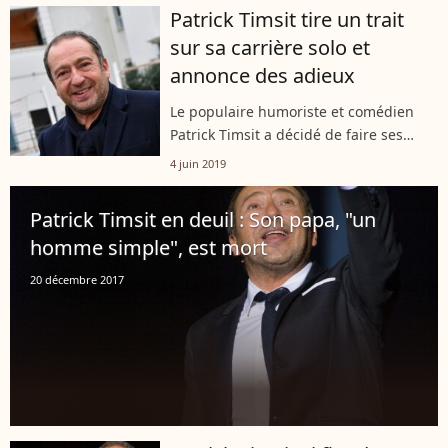
pandémie. De passage dans l'émission
Patrick Timsit tire un trait
"C à Vous" (France 5), l'artiste et...
sur sa carrière solo et
annonce des adieux
Le populaire humoriste et comédien
Patrick Timsit a décidé de faire ses
adieux à la scène... en solo. L'artiste de
4 juin 2019
59 ans a annoncé dans les pages du
journal "Le Parisien" du 4 juin...
Patrick Timsit en deuil : Son papa, "un
homme simple", est mort
20 décembre 2017