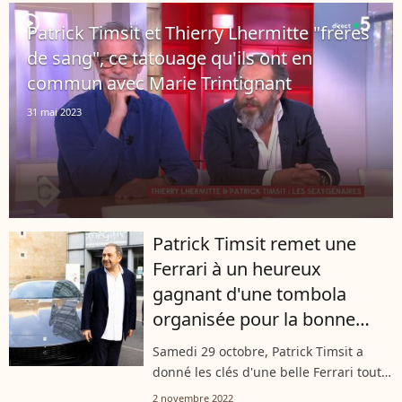
d'une interview accordée...
player2
Patrick Timsit et Thierry Lhermitte "frères
de sang", ce tatouage qu'ils ont en
commun avec Marie Trintignant
31 mai 2023
Patrick Timsit remet une
Ferrari à un heureux
gagnant d'une tombola
organisée pour la bonne
cause
Samedi 29 octobre, Patrick Timsit a
donné les clés d'une belle Ferrari toute
neuve à un certain Philippe R., grand
2 novembre 2022