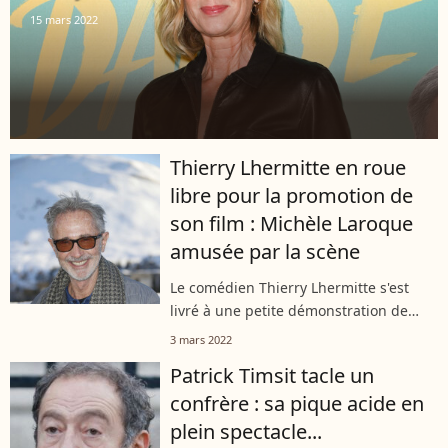
15 mars 2022
Thierry Lhermitte en roue
libre pour la promotion de
son film : Michèle Laroque
amusée par la scène
Le comédien Thierry Lhermitte s'est
livré à une petite démonstration de
danse sous les yeux de sa partenaire à
3 mars 2022
l'affiche Michèle Laroque. Surprise par
Patrick Timsit tacle un
cette scène, la comédienne a...
confrère : sa pique acide en
plein spectacle...