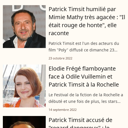
gagnant d'une tombola organisée par
Patrick Timsit humilié par
l'Institut Imagine, premier pôle...
Mimie Mathy très agacée : "Il
était rouge de honte", elle
raconte
Patrick Timsit est l'un des acteurs du
film "Poly" diffusé ce dimanche 23
octobre au soir sur France 2.
23 octobre 2022
L'humoriste de 63 ans s'en est vivement
Elodie Frégé flamboyante
pris à une autre humoriste, Mimie
face à Odile Vuillemin et
Mathy...
Patrick Timsit à la Rochelle
Le Festival de la fiction de la Rochelle a
débuté et une fois de plus, les stars
étaient au rendez-vous de cet
14 septembre 2022
événement incontournable. Ce
Patrick Timsit accusé de
mercredi 14 septembre 2022, ce sont
"regard dangereux" : le
Elodie...