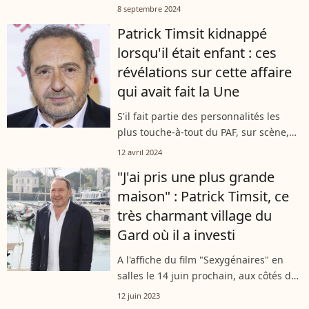
"La Tribune du dimanche" sur la pièce
8 septembre 2024
La Famille, le cinéaste et mari de
Patrick Timsit kidnappé
Vanessa Paradis a indiqué que sa vie...
lorsqu'il était enfant : ces
révélations sur cette affaire
qui avait fait la Une
S'il fait partie des personnalités les
plus touche-à-tout du PAF, sur scène,
au cinéma ou dans le monde de
12 avril 2024
l'humour, Patrick Timsit, à l'affiche ce
"J'ai pris une plus grande
vendredi soir de "Capitaine Marleau"...
maison" : Patrick Timsit, ce
très charmant village du
Gard où il a investi
A l'affiche du film "Sexygénaires" en
salles le 14 juin prochain, aux côtés de
Thierry Lhermitte, Patrick Timsit est en
12 juin 2023
pleine promotion du film. Au cours