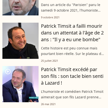
Dans un article du "Parisien" paru le
samedi 9 octobre 2021, l'humoriste
Patrick Timsit se confie sur les sujets
9 octobre 2021
polémiques qui font son spectacle, le
Patrick Timsit a failli mourir
dernier de sa carrière, "Adieu......
dans un attentat à l'âge de 2
ans : "Il y a eu une bombe"
Cette histoire est peu connue mais
pourtant bien réelle. Sur le plateau de
"Salut les Terriens !" en 2016, Patrick
25 juillet 2021
Timsit a raconté le jour où il a failli
Patrick Timsit excédé par
mourir lors d'un attentat....
player2
son fils : son tacle bien senti
à Lazard !
L'humoriste et comédien Patrick Timsit
aimerait que son fils Lazard prenne
plus de précautions pendant cette
26 mai 2021