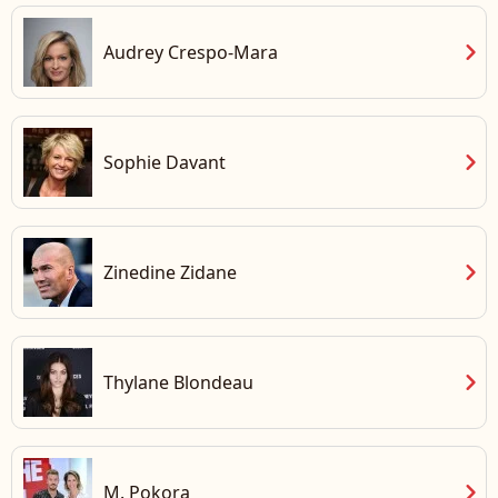
chevron_right
Audrey Crespo-Mara
chevron_right
Sophie Davant
chevron_right
Zinedine Zidane
chevron_right
Thylane Blondeau
chevron_right
M. Pokora