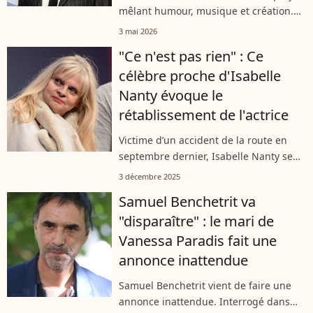
gens”
mêlant humour, musique et création.
Interviewé par le "JDD", il a parlé de cet
3 mai 2026
événement qui promet une
"Ce n'est pas rien" : Ce
programmation éclectique, entre
célèbre proche d'Isabelle
artistes...
Nanty évoque le
rétablissement de l'actrice
Victime d’un accident de la route en
septembre dernier, Isabelle Nanty se
remet progressivement de ses
3 décembre 2025
blessures. Toujours en convalescence
Samuel Benchetrit va
et éloignée des plateaux, l’actrice de
"disparaître" : le mari de
63...
Vanessa Paradis fait une
annonce inattendue
Samuel Benchetrit vient de faire une
annonce inattendue. Interrogé dans