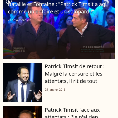
player2
Bataille et Fontaine : "Patrick Timsit a agi
comme un enfoiré et un salopard !"
27 novembre 2015
Patrick Timsit de retour :
Malgré la censure et les
attentats, il rit de tout
25 janvier 2015
Patrick Timsit face aux
attentats : ''Je n'ai rien