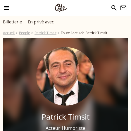
menu
search
newsletter
Billetterie
En privé avec
Accueil
People
Patrick Timsit
Toute l'actu de Patrick Timsit
Patrick Timsit
Acteur, Humoriste