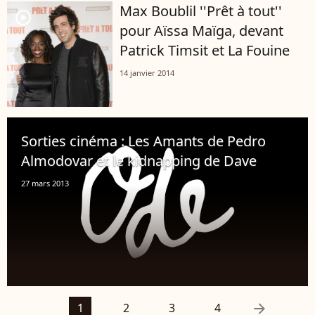
Max Boublil ''Prêt à tout''
player2
pour Aïssa Maïga, devant
Patrick Timsit et La Fouine
14 janvier 2014
Sorties cinéma : Les Amants de Pedro
Almodovar et le kidnapping de Dave
27 mars 2013
arrow_right
1
2
3
4