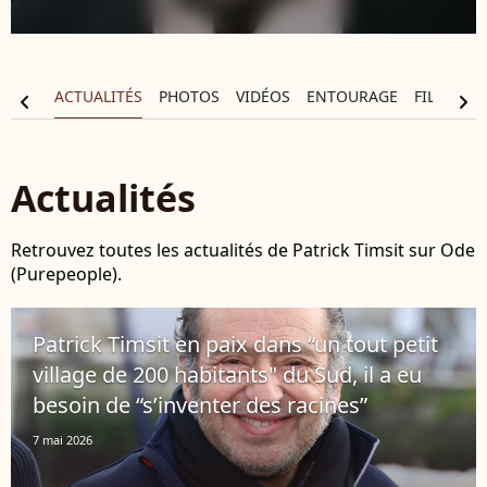
APHIE
ACTUALITÉS
PHOTOS
VIDÉOS
ENTOURAGE
FILMOGR
chevron_left
chevron_right
Actualités
Retrouvez toutes les actualités de Patrick Timsit sur Ode
(Purepeople).
Patrick Timsit en paix dans “un tout petit
village de 200 habitants" du Sud, il a eu
besoin de “s’inventer des racines”
7 mai 2026