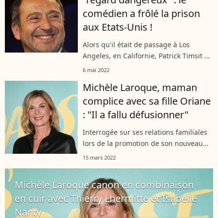
comédien a frôlé la prison
aux Etats-Unis !
Alors qu'il était de passage à Los
Angeles, en Californie, Patrick Timsit a
connu une petite mésaventure en
6 mai 2022
compagnie du réalisateur Francis
Michèle Laroque, maman
Veber. C'est leur ami, l'écrivain
complice avec sa fille Oriane
Philippe...
: "Il a fallu défusionner"
Interrogée sur ses relations familiales
lors de la promotion de son nouveau
film, la comédie Alors on danse chez
15 mars 2022
nos confrères de Nous deux, la
comédienne Michèle Laroque a été
Michèle Laroque canon en combinaison
sans...
en cuir avec Thierry Lhermitte et Isabelle
Nanty