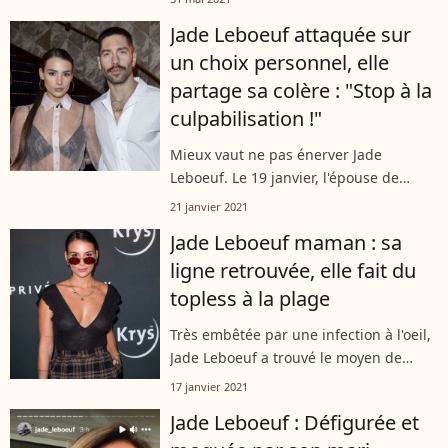
Turquie, la jeune maman et ses
Jade Leboeuf attaquée sur
proches se sont vus dans l'incapacité...
un choix personnel, elle
partage sa colère : "Stop à la
culpabilisation !"
Mieux vaut ne pas énerver Jade
Leboeuf. Le 19 janvier, l'épouse de
Stéphane Rodrigues a reçu des
21 janvier 2021
commentaires qui ne lui ont pas plu
Jade Leboeuf maman : sa
sur Instagram, après avoir évoqué sa
ligne retrouvée, elle fait du
non d'agrandir...
topless à la plage
Très embêtée par une infection à l'oeil,
Jade Leboeuf a trouvé le moyen de
profiter de son séjour dans les Antilles
17 janvier 2021
malgré tout. Un stratagème qu'elle a
Jade Leboeuf : Défigurée et
dévoilé en story Instagram...