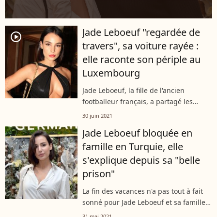
Jade Leboeuf "regardée de
player2
travers", sa voiture rayée :
elle raconte son périple au
Luxembourg
Jade Leboeuf, la fille de l'ancien
footballeur français, a partagé les
quelques péripéties vécues lors de son
30 juin 2021
séjour au Luxembourg. La belle a vu la
Jade Leboeuf bloquée en
voiture de son chéri rayée par...
famille en Turquie, elle
s'explique depuis sa "belle
prison"
La fin des vacances n'a pas tout à fait
sonné pour Jade Leboeuf et sa famille.
Après avoir bien profité d'un séjour en
31 mai 2021