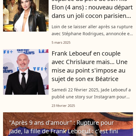
Elon (4 ans) : nouveau départ
dans un joli cocon parisien
avec poutres apparentes
Loin de se laisser aller après sa rupture
avec Stéphane Rodrigues, annoncée en
début d’année, Jade Leboeuf a retrouvé
5 mars 2025
un bel appartement pour s’installer
Frank Leboeuf en couple
avec son fils, Elon, 4 ans....
avec Chrislaure mais... Une
mise au point s'impose au
sujet de son ex Béatrice
Samedi 22 février 2025, Jade Leboeuf a
publié une story sur Instagram pour
clarifier un point important concernant
23 février 2025
sa mère. Une mise au point nécessaire
alors que son père, Frank Leboeuf,...
"Après 9 ans d'amour" : Rupture pour
Jade, la fille de Frank Leboeuf : c'est fini