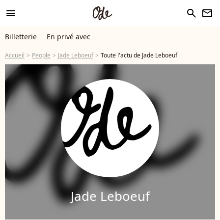
menu
search
newsletter
Billetterie
En privé avec
Accueil
People
Jade Leboeuf
Toute l'actu de Jade Leboeuf
Jade Leboeuf