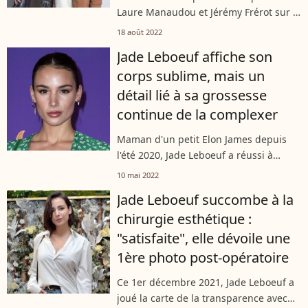
Laure Manaudou et Jérémy Frérot sur le
bassin d'Arcachon. Ils viennent tout
18 août 2022
juste d'accueillir chez eux deux amis
Jade Leboeuf affiche son
très célèbres venus avec leur enfant.
corps sublime, mais un
détail lié à sa grossesse
continue de la complexer
Maman d'un petit Elon James depuis
l'été 2020, Jade Leboeuf a réussi à
perdre tous ses kilos en trop, et elle n'a
10 mai 2022
pas hésité à afficher son corps sur
Jade Leboeuf succombe à la
Instagram. Et si elle semble épanouie...
chirurgie esthétique :
"satisfaite", elle dévoile une
1ère photo post-opératoire
Ce 1er décembre 2021, Jade Leboeuf a
joué la carte de la transparence avec