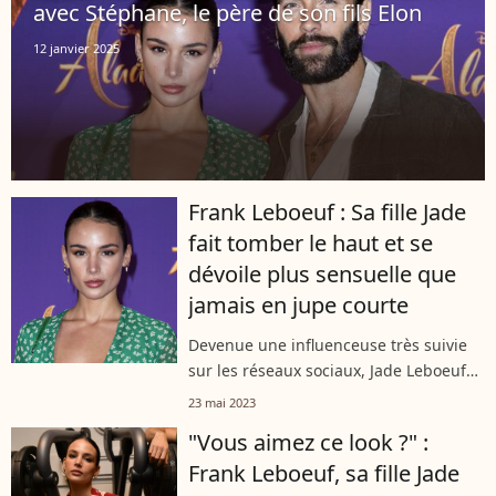
avec Stéphane, le père de son fils Elon
12 janvier 2025
Frank Leboeuf : Sa fille Jade
fait tomber le haut et se
dévoile plus sensuelle que
jamais en jupe courte
Devenue une influenceuse très suivie
sur les réseaux sociaux, Jade Leboeuf
n'hésite pas à se montrer dans des
23 mai 2023
tenues très sexy. La fille de Frank
"Vous aimez ce look ?" :
Leboeuf en a encore fait la
Frank Leboeuf, sa fille Jade
démonstration...