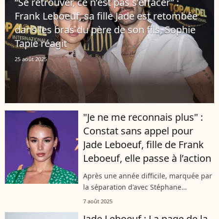
“Se retrouver, ce n’est pas s’effacer” :
Frank Leboeuf, sa fille Jade est retombée
dans les bras du père de son fils, Sophie
Tapie réagit
25 août 2025
"Je ne me reconnais plus" :
Constat sans appel pour
Jade Leboeuf, fille de Frank
Leboeuf, elle passe à l’action
Après une année difficile, marquée par
la séparation d'avec Stéphane
Rodrigues, le père de son fils, Jade
7 août 2025
Leboeuf a pris une décision radicale !
Jade Leboeuf : La page de la