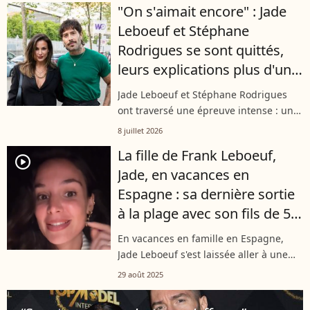
"On s'aimait encore" : Jade
retrouver. Mais saviez-vous que leur
Leboeuf et Stéphane
toute...
Rodrigues se sont quittés,
leurs explications plus d'un
an après l'annonce
Jade Leboeuf et Stéphane Rodrigues
ont traversé une épreuve intense : une
rupture annoncée après neuf ans de
8 juillet 2026
relation. Pourtant, leur histoire n'est
La fille de Frank Leboeuf,
pas terminée. Dans une vidéo
player2
Jade, en vacances en
confidentielle,...
Espagne : sa dernière sortie
à la plage avec son fils de 5
ans dérange, elle prend la
En vacances en famille en Espagne,
parole
Jade Leboeuf s'est laissée aller à une
pratique en public qui n'a pas été du
29 août 2025
goût de tout le monde. Après avoir reçu
des messages désapprobateurs,...