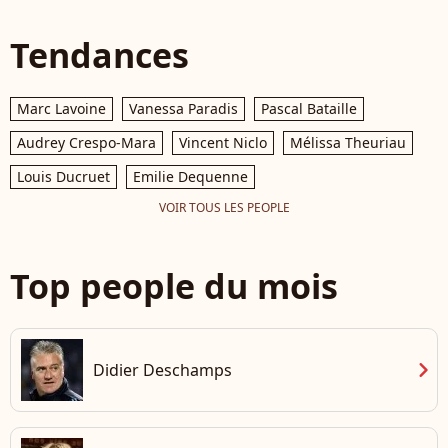
Tendances
Marc Lavoine
Vanessa Paradis
Pascal Bataille
Audrey Crespo-Mara
Vincent Niclo
Mélissa Theuriau
Louis Ducruet
Emilie Dequenne
VOIR TOUS LES PEOPLE
Top people du mois
chevron_right
Didier Deschamps