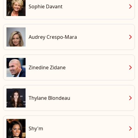
chevron_right
Sophie Davant
chevron_right
Audrey Crespo-Mara
chevron_right
Zinedine Zidane
chevron_right
Thylane Blondeau
chevron_right
Shy'm