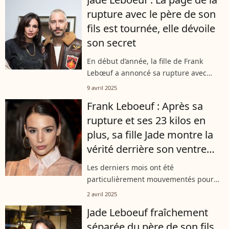
Objectif ? Être à nouveau bien dans...
rupture avec le père de son
fils est tournée, elle dévoile
son secret
En début d’année, la fille de Frank
Lebœuf a annoncé sa rupture avec
Stéphane Rodrigues, le père de son fils,
9 avril 2025
Elon. Sur Instagram ce mercredi 9 avril,
Frank Leboeuf : Après sa
Jade Leboeuf a dévoilé sa manière...
rupture et ses 23 kilos en
plus, sa fille Jade montre la
vérité derrière son ventre
plat
Les derniers mois ont été
particulièrement mouvementés pour
Jade Leboeuf et l’influenceuse a besoin
2 avril 2025
de se confier à ses abonnés. Sur
Jade Leboeuf fraîchement
Instagram, la fille de Frank Lebœuf,
séparée du père de son fils
récemment...