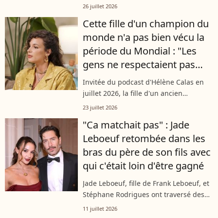
radicale sur les réseaux sociaux. La fille
26 juillet 2026
de Frank Lebœuf a choisi de passer par
Cette fille d'un champion du
la case coiffeur pour...
monde n'a pas bien vécu la
période du Mondial : "Les
gens ne respectaient pas
notre espace"
Invitée du podcast d'Hélène Calas en
juillet 2026, la fille d'un ancien
défenseur des Bleus raconte comment
23 juillet 2026
la notoriété de son père, Frank Lebœuf,
"Ca matchait pas" : Jade
après la victoire de la France en...
Leboeuf retombée dans les
bras du père de son fils avec
qui c'était loin d'être gagné
Jade Leboeuf, fille de Frank Leboeuf, et
Stéphane Rodrigues ont traversé des
moments intenses. Après une
11 juillet 2026
séparation, le couple a réussi à se