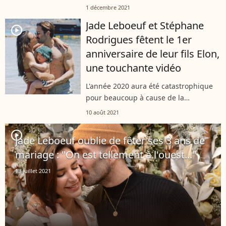
ses abonnés Instagram. La jeune
1 décembre 2021
femme a révélé avoir récemment eu
Jade Leboeuf et Stéphane
recours à la chirurgie esthétique pour...
player2
Rodrigues fêtent le 1er
anniversaire de leur fils Elon,
une touchante vidéo
L'année 2020 aura été catastrophique
pour beaucoup à cause de la
pandémie. Mais pour Jade Leboeuf et
10 août 2021
son compagnon, elle a été synonyme
de gaieté, avec l'arrivée de leur fils
player2
Jade Leboeuf oublie de fêter ses 3 ans de
Elon....
mariage : "On est tellement à l'ouest..."
13 juillet 2021