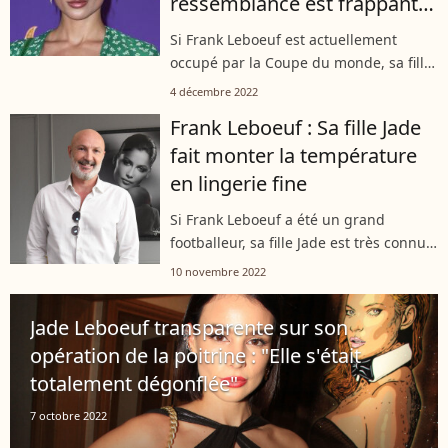
ressemblance est frappante
!
Si Frank Leboeuf est actuellement
occupé par la Coupe du monde, sa fille
Jade s'éclate au Luxembourg, où elle a
4 décembre 2022
pu retrouver sa mère, Béatrice, pour
Frank Leboeuf : Sa fille Jade
une petite sortie à deux dans les...
fait monter la température
en lingerie fine
Si Frank Leboeuf a été un grand
footballeur, sa fille Jade est très connue
sur les réseaux sociaux. La belle brune
10 novembre 2022
est influenceuse et pour les besoins
d'une marque, elle a accepté...
Jade Leboeuf transparente sur son
opération de la poitrine : "Elle s'était
totalement dégonflée"
7 octobre 2022