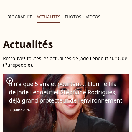
BIOGRAPHIE
ACTUALITÉS
PHOTOS
VIDÉOS
Actualités
Retrouvez toutes les actualités de Jade Leboeuf sur Ode
(Purepeople).
player2
Il n’a que 5 ans et pourtant… Elon, le fils
de Jade Leboeuf et Stéphane Rodrigues,
déjà grand protecteur de l’environnement
30 juillet 2026