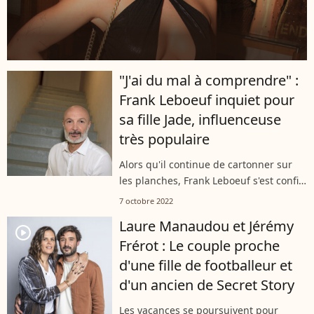
"J'ai du mal à comprendre" :
Frank Leboeuf inquiet pour
sa fille Jade, influenceuse
très populaire
Alors qu'il continue de cartonner sur
les planches, Frank Leboeuf s'est confié
dans "Ici Paris" sur sa relation avec sa
7 octobre 2022
fille Jade, rapidement devenue une
Laure Manaudou et Jérémy
influenceuse de renom sur...
player2
Frérot : Le couple proche
d'une fille de footballeur et
d'un ancien de Secret Story
Les vacances se poursuivent pour