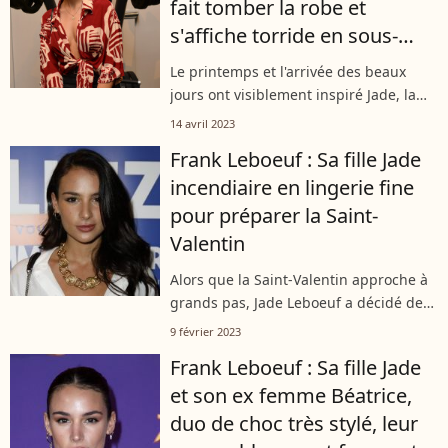
fait tomber la robe et
s'affiche torride en sous-
vêtements
Le printemps et l'arrivée des beaux
jours ont visiblement inspiré Jade, la
fille de Frank Leboeuf. Très suivie sur
14 avril 2023
les réseaux sociaux, la belle brune n'a
Frank Leboeuf : Sa fille Jade
pas hésité à s'afficher en...
incendiaire en lingerie fine
pour préparer la Saint-
Valentin
Alors que la Saint-Valentin approche à
grands pas, Jade Leboeuf a décidé de
donner des idées à ses abonnés en
9 février 2023
leur proposant plusieurs tenues pour
Frank Leboeuf : Sa fille Jade
l'occasion. La fille de Frank Leboeuf...
et son ex femme Béatrice,
duo de choc très stylé, leur