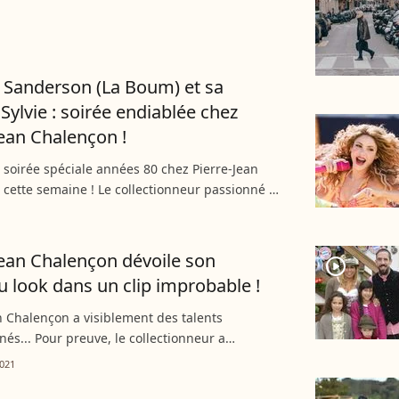
lle mais ses confrères se posent des questions
 Sanderson (La Boum) et sa
ylvie : soirée endiablée chez
Jean Chalençon !
e soirée spéciale années 80 chez Pierre-Jean
cette semaine ! Le collectionneur passionné de
 en effet reçu plusieurs personnalités de la
nt...
Jean Chalençon dévoile son
player2
 look dans un clip improbable !
n Chalençon a visiblement des talents
és... Pour preuve, le collectionneur a
partagé un clip vidéo où il apparaît en train
021
 un tube à sa gloire....