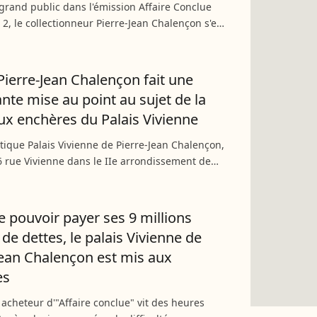
grand public dans l'émission Affaire Conclue
 2, le collectionneur Pierre-Jean Chalençon s'est
ndetté au point de devoir mettre le Palais
...
ierre-Jean Chalençon fait une
nte mise au point au sujet de la
ux enchères du Palais Vivienne
ique Palais Vivienne de Pierre-Jean Chalençon,
6 rue Vivienne dans le IIe arrondissement de
ernièrement été mis aux enchères. Les fonds
ait...
e pouvoir payer ses 9 millions
 de dettes, le palais Vivienne de
Jean Chalençon est mis aux
es
 acheteur d'"Affaire conclue" vit des heures