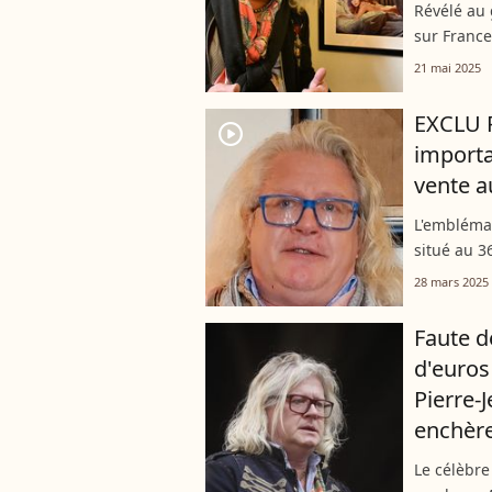
Révélé au 
sur France
retrouvé e
21 mai 2025
Vivienne en
EXCLU P
player2
importa
vente a
L'emblémat
situé au 3
Paris, a d
28 mars 2025
récoltés av
Faute d
d'euros
Pierre-
enchèr
Le célèbre