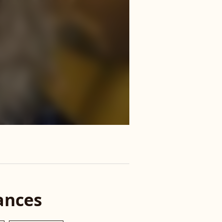
ances