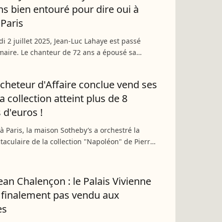
ns bien entouré pour dire oui à
 Paris
i 2 juillet 2025, Jean-Luc Lahaye est passé
maire. Le chanteur de 72 ans a épousé sa
ola à la mairie du 18e arrondissement de Paris.
ouré...
cheteur d'Affaire conclue vend ses
a collection atteint plus de 8
 d'euros !
 à Paris, la maison Sotheby’s a orchestré la
taculaire de la collection "Napoléon" de Pierre-
nçon surendetté. Estimée à 6 millions d’euros,
lement...
Jean Chalençon : le Palais Vivienne
 finalement pas vendu aux
es