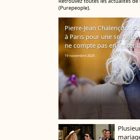
Retrouvez toutes les actualités de
(Purepeople).
Pierre-Jean Chalençon : S
à Paris pour une somme imp
ne compte pas en rester l
19 novembre 2025
Plusieu
mariage