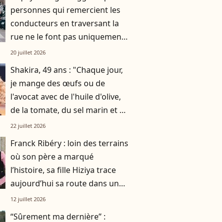
personnes qui remercient les
conducteurs en traversant la
rue ne le font pas uniquement
par gratitude
20 juillet 2026
Shakira, 49 ans : "Chaque jour,
je mange des œufs ou de
l'avocat avec de l'huile d'olive,
de la tomate, du sel marin et un
smoothie"
22 juillet 2026
Franck Ribéry : loin des terrains
où son père a marqué
l’histoire, sa fille Hiziya trace
aujourd’hui sa route dans un
tout autre univers
12 juillet 2026
“Sûrement ma dernière” :