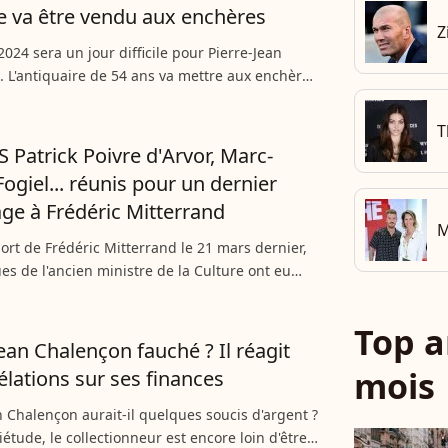
e va être vendu aux enchères
Z
2024 sera un jour difficile pour Pierre-Jean
 L'antiquaire de 54 ans va mettre aux enchères
Vivienne afin de rembourser ses dettes qui
les...
T
Patrick Poivre d'Arvor, Marc-
Fogiel... réunis pour un dernier
e à Frédéric Mitterrand
M
ort de Frédéric Mitterrand le 21 mars dernier,
es de l'ancien ministre de la Culture ont eu
rdi 26 mars. De nombreuses personnalités, de
vre...
Top a
Jean Chalençon fauché ? Il réagit
mois
élations sur ses finances
n Chalençon aurait-il quelques soucis d'argent ?
iétude, le collectionneur est encore loin d'être