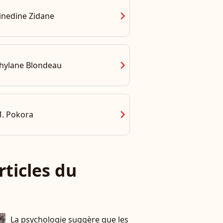
chevron_right
inedine Zidane
chevron_right
hylane Blondeau
chevron_right
. Pokora
rticles du
La psychologie suggère que les