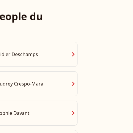
eople du
chevron_right
idier Deschamps
chevron_right
udrey Crespo-Mara
chevron_right
ophie Davant