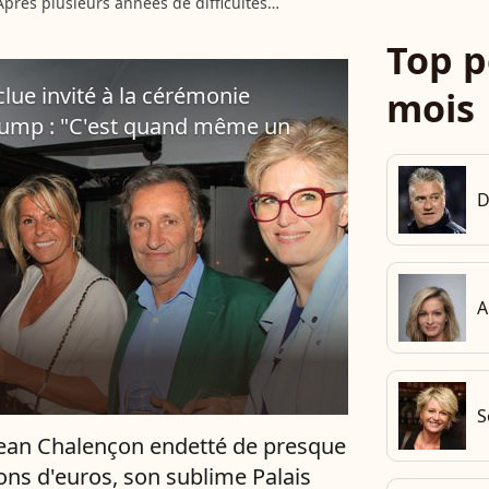
près plusieurs années de difficultés
s, Pierre-Jean Chalençon sera forcé ce jeudi
Top p
 vendre son célèbre...
lue invité à la cérémonie
mois
Trump : "C'est quand même un
D
A
S
Jean Chalençon endetté de presque
ions d'euros, son sublime Palais