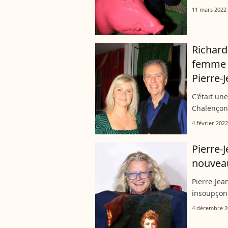
sur la pai
11 mars 2022
sur son...
Richard
femme S
Pierre-
C'était un
Chalençon 
Napoléon a
4 février 2022
musique do
Pierre-
nouveau
Pierre-Jea
insoupçonn
récemment 
4 décembre 2
de chanter