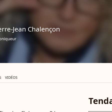
erre-Jean Chalençon
oniqueur
S
VIDÉOS
Tend