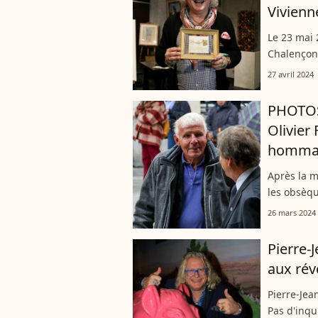
Vivienn
Le 23 mai 
Chalençon.
le Palais 
27 avril 2024
avoisinent 
PHOTOS 
Olivier 
hommag
Après la m
les obsèqu
lieu ce ma
26 mars 2024
Patrick Poi
Pierre-
aux rév
Pierre-Jea
Pas d'inqu