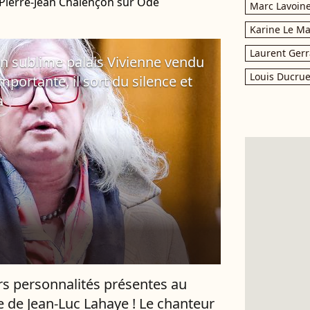
 Pierre-Jean Chalençon sur Ode
Marc Lavoin
Karine Le M
Laurent Gerr
on sublime palais Vivienne vendu
Louis Ducrue
ortante, il sort du silence et
à
rs personnalités présentes au
 de Jean-Luc Lahaye ! Le chanteur