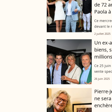
de 72 a
Paola à
Ce mercred
devant le 
fiancée Pa
2 juillet 2025
Il était ent
Un ex-a
biens, s
millions
Ce 25 juin
vente spec
Jean Chale
26 juin 2025
elle a fina
Pierre-
ne sera
enchèr