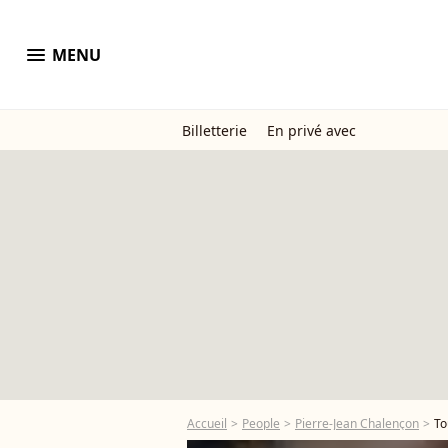
menu
MENU
Billetterie
En privé avec
Accueil
People
Pierre-Jean Chalençon
To