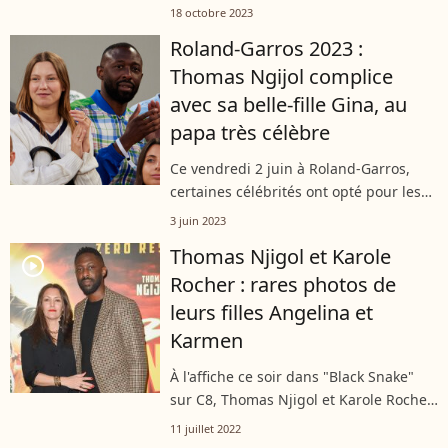
ému en parlant de sa vie de famille, lui
18 octobre 2023
qui pour rappel est père de deux
Roland-Garros 2023 :
enfants avec l'actrice Karole Rocher.
Thomas Ngijol complice
avec sa belle-fille Gina, au
papa très célèbre
Ce vendredi 2 juin à Roland-Garros,
certaines célébrités ont opté pour les
nocturnes des internationaux de
3 juin 2023
tennis. Et c'est le cas de Thomas Ngijol
Thomas Njigol et Karole
et sa belle-fille Gina, dont le...
player2
Rocher : rares photos de
leurs filles Angelina et
Karmen
À l'affiche ce soir dans "Black Snake"
sur C8, Thomas Njigol et Karole Rocher
sont partenaires à l'écran mais
11 juillet 2022
également dans la vie en tant que