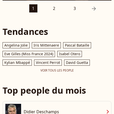
arrow_right
1
2
3
Tendances
Angelina Jolie
Iris Mittenaere
Pascal Bataille
Eve Gilles (Miss France 2024)
Isabel Otero
Kylian Mbappé
Vincent Perrot
David Guetta
VOIR TOUS LES PEOPLE
Top people du mois
chevron_right
Didier Deschamps