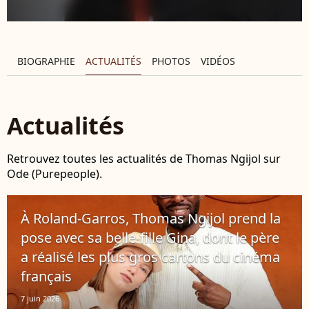
BIOGRAPHIE
ACTUALITÉS
PHOTOS
VIDÉOS
Actualités
Retrouvez toutes les actualités de Thomas Ngijol sur
Ode (Purepeople).
À Roland-Garros, Thomas Ngijol prend la
pose avec sa belle-fille Gina, dont le père
a réalisé les plus gros cartons du cinéma
français
7 juin 2026