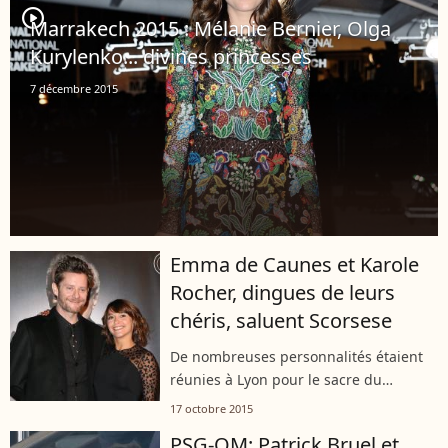
player2
Marrakech 2015 : Mélanie Bernier, Olga
Kurylenko... divines princesses
7 décembre 2015
Emma de Caunes et Karole
Rocher, dingues de leurs
chéris, saluent Scorsese
De nombreuses personnalités étaient
réunies à Lyon pour le sacre du
réalisateur américain.
17 octobre 2015
PSG-OM: Patrick Bruel et