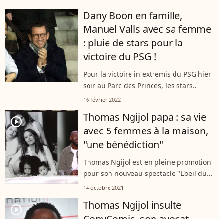
collaboration professionnelle que la
Dany Boon en famille,
scénariste a évoquée dans une
Manuel Valls avec sa femme
interview...
: pluie de stars pour la
victoire du PSG !
Pour la victoire in extremis du PSG hier
soir au Parc des Princes, les stars
étaient au rendez-vous ! Entre Dany
16 février 2022
Boon en famille et Manuel Valls en
Thomas Ngijol papa : sa vie
amoureux, les célébrités se sont...
player2
avec 5 femmes à la maison,
"une bénédiction"
Thomas Ngijol est en pleine promotion
pour son nouveau spectacle "L'oeil du
tigre". Sur le plateau de "Quotidien",
14 octobre 2021
l'humoriste de 42 ans a parlé avec
Thomas Ngijol insulte
émotion de ses filles et de sa...
player2
CopyComic, son avocat