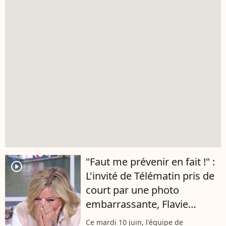
"Faut me prévenir en fait !" :
player2
L'invité de Télématin pris de
court par une photo
embarrassante, Flavie
Flament a du mal à s'en
Ce mardi 10 juin, l'équipe de