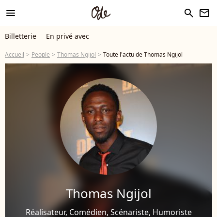
menu
search
newsletter
Billetterie
En privé avec
Accueil
People
Thomas Ngijol
Toute l'actu de Thomas Ngijol
Thomas Ngijol
Réalisateur, Comédien, Scénariste, Humoriste