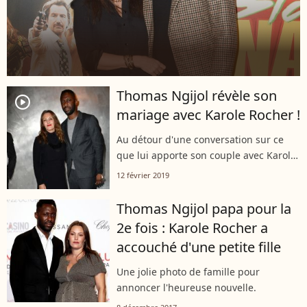
Thomas Ngijol révèle son
player2
mariage avec Karole Rocher !
Au détour d'une conversation sur ce
que lui apporte son couple avec Karole
Rocher dans la vie, Thomas Ngijol a
12 février 2019
dévoilé la nouvelle. Très amoureux,
l'heureux papa de deux filles avec...
Thomas Ngijol papa pour la
2e fois : Karole Rocher a
accouché d'une petite fille
Une jolie photo de famille pour
annoncer l'heureuse nouvelle.