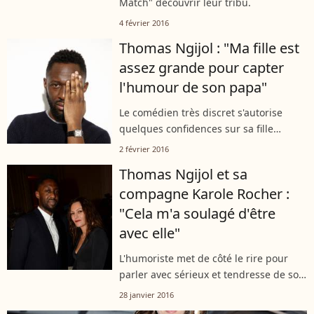
Match" découvrir leur tribu.
4 février 2016
Thomas Ngijol : "Ma fille est
assez grande pour capter
l'humour de son papa"
Le comédien très discret s'autorise
quelques confidences sur sa fille
Angelina, née de son histoire d'amour
2 février 2016
avec la comédienne Karole Rocher.
Thomas Ngijol et sa
compagne Karole Rocher :
"Cela m'a soulagé d'être
avec elle"
L'humoriste met de côté le rire pour
parler avec sérieux et tendresse de son
parcours et notamment de son travail
28 janvier 2016
avec sa bien-aimée.