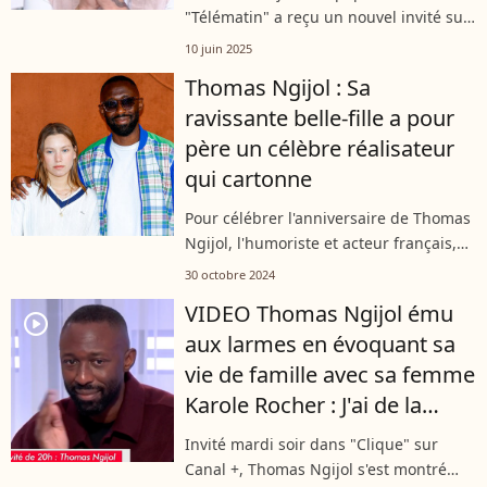
remettre
"Télématin" a reçu un nouvel invité sur
son plateau. Et un moment en
10 juin 2025
particulier a suscité les fous rires. La
Thomas Ngijol : Sa
présentatrice Flavie Flament a
ravissante belle-fille a pour
notamment...
père un célèbre réalisateur
qui cartonne
Pour célébrer l'anniversaire de Thomas
Ngijol, l'humoriste et acteur français,
découvrons la belle complicité qu'il
30 octobre 2024
entretient avec sa belle-fille, Gina, fille
VIDEO Thomas Ngijol ému
de Karole Rocher et...
player2
aux larmes en évoquant sa
vie de famille avec sa femme
Karole Rocher : J'ai de la
chance"
Invité mardi soir dans "Clique" sur
Canal +, Thomas Ngijol s'est montré