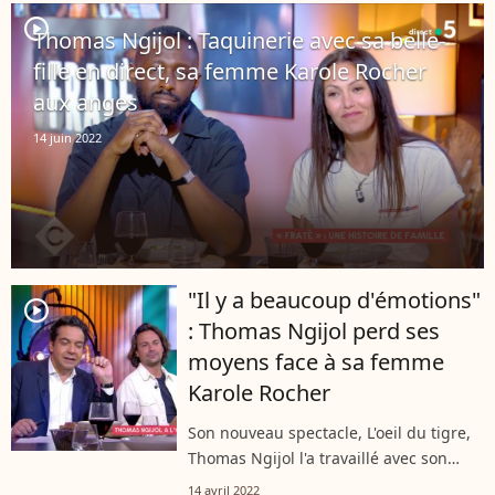
couple. Ils sont notamment parents
player2
Thomas Ngijol : Taquinerie avec sa belle-
de...
fille en direct, sa femme Karole Rocher
aux anges
14 juin 2022
"Il y a beaucoup d'émotions"
player2
: Thomas Ngijol perd ses
moyens face à sa femme
Karole Rocher
Son nouveau spectacle, L'oeil du tigre,
Thomas Ngijol l'a travaillé avec son
épouse Karole Rocher. Une
14 avril 2022