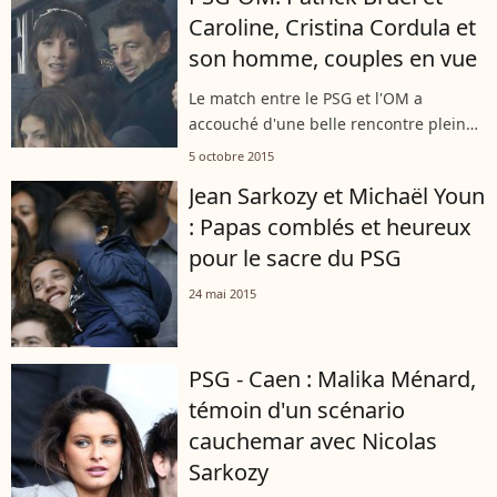
Caroline, Cristina Cordula et
son homme, couples en vue
Le match entre le PSG et l'OM a
accouché d'une belle rencontre pleine
de rebondissements. De quoi contenter
5 octobre 2015
lzq célébrités, venues en nombre...
Jean Sarkozy et Michaël Youn
: Papas comblés et heureux
pour le sacre du PSG
24 mai 2015
PSG - Caen : Malika Ménard,
témoin d'un scénario
cauchemar avec Nicolas
Sarkozy