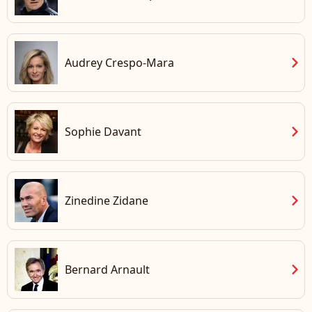
chevron_right
Audrey Crespo-Mara
chevron_right
Sophie Davant
chevron_right
Zinedine Zidane
chevron_right
Bernard Arnault