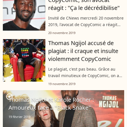
réagit : "Ça le décrédibilise"
Invité de CNews mercredi 20 novembre
2019, l'avocat de CopyComic a réagit
aux lourdes insultes proférées par
20 novembre 2019
Thomas Ngijol à l'encontre de son
Thomas Ngijol accusé de
client, dont l'identité reste toujours...
plagiat : il craque et insulte
violemment CopyComic
Le plagiat, c'est pas beau. Grâce au
travail minutieux de CopyComic, on a
tous pu savoir que bon nombre de
19 novembre 2019
blagues de Thomas Ngijol avaient été
empruntées à d'autres humoristes.
player2
Thomas Ngijol et Karole Rocher :
Des...
Amoureux face à "Black Snake"
19 février 2019