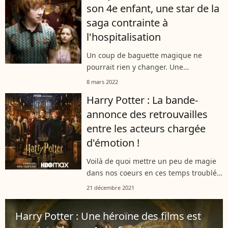
son 4e enfant, une star de la
Toutes...
saga contrainte à
l'hospitalisation
Un coup de baguette magique ne
pourrait rien y changer. Une
comédienne star de la saga Harry
8 mars 2022
Potter a été prise en charge à l'hôpital
Harry Potter : La bande-
en urgence. Enceinte de son 4e enfant,
annonce des retrouvailles
elle a...
entre les acteurs chargée
d'émotion !
Voilà de quoi mettre un peu de magie
dans nos coeurs en ces temps troublés
par une omniprésente pandémie. HBO
21 décembre 2021
Max a dévoilé une bande-annonce des
retrouvailles entre les acteurs de...
Harry Potter : Une héroïne des films est