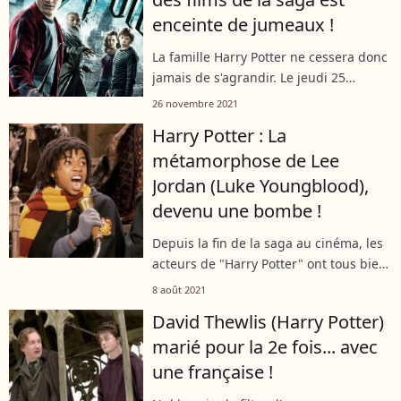
enceinte de jumeaux !
La famille Harry Potter ne cessera donc
jamais de s'agrandir. Le jeudi 25
novembre 2021, une ancienne
26 novembre 2021
pensionnaire de la maison Serpentard
Harry Potter : La
a, d'ailleurs, annoncé une très
métamorphose de Lee
heureuse...
Jordan (Luke Youngblood),
devenu une bombe !
Depuis la fin de la saga au cinéma, les
acteurs de "Harry Potter" ont tous bien
grandi et ont logiquement changé.
8 août 2021
L'acteur Luke Youngblood, alias Lee
David Thewlis (Harry Potter)
Jordan à l'écran, est lui carrément...
marié pour la 2e fois... avec
une française !