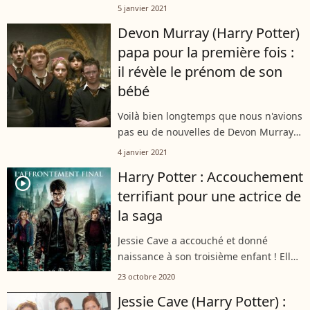
janvier 2021, la comédienne Jessie Cave
5 janvier 2021
a dévoilé que son nouveau-né, son
Devon Murray (Harry Potter)
petit Abraham, était isolé dans une
papa pour la première fois :
chambre...
il révèle le prénom de son
bébé
Voilà bien longtemps que nous n'avions
pas eu de nouvelles de Devon Murray !
Le comédien de 31 ans, connu pour
4 janvier 2021
avoir incarné Seamus Finnigan
Harry Potter : Accouchement
pendant dix ans dans la saga "Harry
player2
terrifiant pour une actrice de
Potter",...
la saga
Jessie Cave a accouché et donné
naissance à son troisième enfant ! Elle
raconte cette venue au monde
23 octobre 2020
"terrifiante" sur Instagram. Le bébé de
Jessie Cave (Harry Potter) :
l'actrice vue dans la saga Harry Potter...