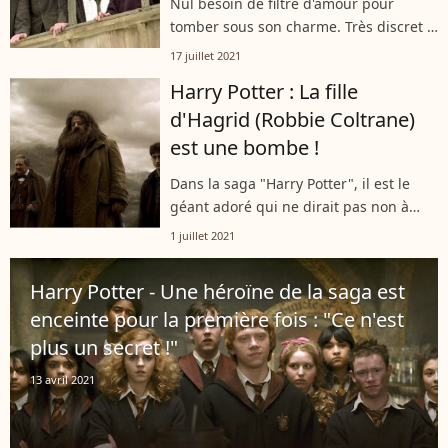
Nul besoin de filtre d'amour pour
tomber sous son charme. Très discret à
propos de sa relation avec Hermine,
17 juillet 2021
l'acteur David Thewlis a toutefois
Harry Potter : La fille
annoncé qu'ils étaient mariés. Toutes...
d'Hagrid (Robbie Coltrane)
est une bombe !
Dans la saga "Harry Potter", il est le
géant adoré qui ne dirait pas non à
une histoire d'amour et, dans la vie,
1 juillet 2021
celui qui incarne Hagrid à l'écran avait
rencontré l'élue de son coeur....
Harry Potter - Une héroïne de la saga est
enceinte pour la première fois : "Ce n'est
plus un secret !"
13 avril 2021