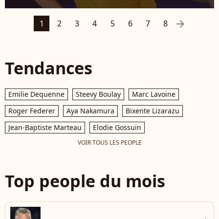
arrow_right
1
2
3
4
5
6
7
8
Tendances
Emilie Dequenne
Steevy Boulay
Marc Lavoine
Roger Federer
Aya Nakamura
Bixente Lizarazu
Jean-Baptiste Marteau
Elodie Gossuin
VOIR TOUS LES PEOPLE
Top people du mois