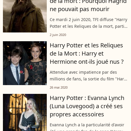
de la mort : Pourquoi Hagrid
ne pouvait pas mourir
Ce mardi 2 juin 2020, TFI diffuse "Harry
Potter et les Reliques de la mort, partie
2". Cet ultime film, sorti au cinéma en
2 juin 2020
2011, est le dénouement de la saga
Harry Potter et les Reliques
culte du sorcier à lunettes....
de la Mort : Harry et
Hermione ont-ils joué nus ?
Attendue avec impatience par des
millions de fans, la sortie du film "Harry
Potter et les Reliques de la Mort - Partie
26 mai 2020
1" a été marquée par un bref scandale
Harry Potter : Evanna Lynch
en 2010, après que son...
(Luna Lovegood) a créé ses
propres accessoires
Evanna Lynch a la particularité d'avoir