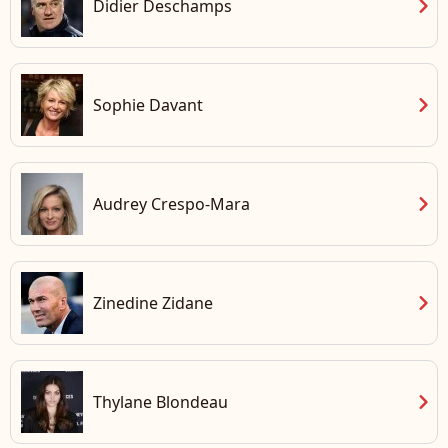
chevron_right
Didier Deschamps
chevron_right
Sophie Davant
chevron_right
Audrey Crespo-Mara
chevron_right
Zinedine Zidane
chevron_right
Thylane Blondeau