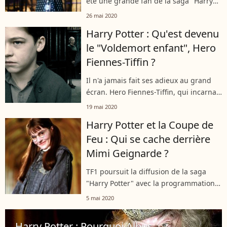
été une grande fan de la saga "Harry
Potter", bien avant d'avoir été choisie
26 mai 2020
pour le rôle de Luna Lovegood. Hyper
Harry Potter : Qu'est devenu
impliquée dans son rôle, elle...
le "Voldemort enfant", Hero
Fiennes-Tiffin ?
Il n'a jamais fait ses adieux au grand
écran. Hero Fiennes-Tiffin, qui incarnait
la jeunesse de Voldemort dans le film
19 mai 2020
"Harry Potter et le prince de sang-
Harry Potter et la Coupe de
mêlé", étoffe jour après jour...
Feu : Qui se cache derrière
Mimi Geignarde ?
TF1 poursuit la diffusion de la saga
"Harry Potter" avec la programmation,
ce mardi 5 mai 2020, du quatrième
5 mai 2020
volet. On y retrouve le personnage de
Mimi Geignarde. Mais qui se cache...
Harry Potter : Pourquoi Albus