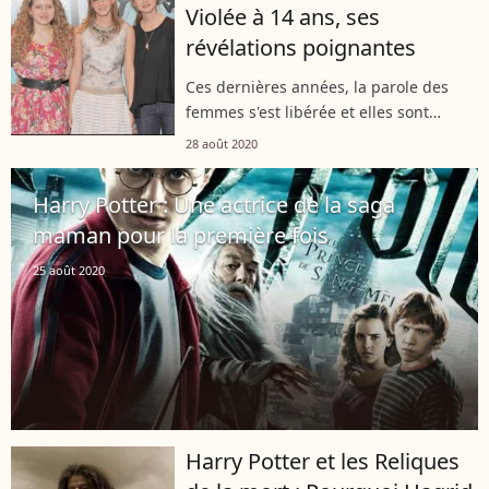
Violée à 14 ans, ses
révélations poignantes
Ces dernières années, la parole des
femmes s'est libérée et elles sont
nombreuses désormais à se sentir à
28 août 2020
l'aise à l'idée de parler. C'est le cas de
l'actrice Jessie Cave, alias Lavande...
Harry Potter : Une actrice de la saga
maman pour la première fois
25 août 2020
Harry Potter et les Reliques