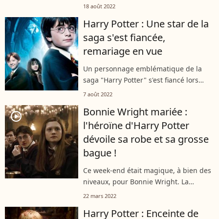
qui a brillé dans la peau de la mère de
18 août 2022
Drago Malefoy dans "Harry Potter" était
Harry Potter : Une star de la
l'épouse du comédien Damian...
saga s'est fiancée,
remariage en vue
Un personnage emblématique de la
saga "Harry Potter" s'est fiancé lors
d'un voyage romantique en Floride. Son
7 août 2022
nom et son visage ne vous sont peut-
Bonnie Wright mariée :
être pas inconnus. Et ce n'est pas...
player2
l'héroïne d'Harry Potter
dévoile sa robe et sa grosse
bague !
Ce week-end était magique, à bien des
niveaux, pour Bonnie Wright. La
comédienne, héroïne de la saga "Harry
22 mars 2022
Potter", a épousé son chéri Andrew
Harry Potter : Enceinte de
Lococo après un an et demi d'amour.