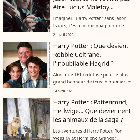
être Lucius Malefoy...
Imaginer "Harry Potter" sans Jason
Isaacs, c'est comme imaginer une
partie de Quidditch sans vif d'or. Mais
21 avril 2020
la route a été longue, avant que le
Harry Potter : Que devient
comédien ne devienne officiellement...
Robbie Coltrane,
l'inoubliable Hagrid ?
Alors que TF1 rediffuse pour le plus
grand bonheur de tous le premier volet
de la saga "Harry Potter", ce mardi 14
14 avril 2020
avril 2020 à 21h05, il est temps de se
Harry Potter : Pattenrond,
pencher sur ce qu'est devenu...
Hedwige... Que deviennent
les animaux de la saga ?
Les aventures d'Harry Potter, Ron
Weasley et Hermione Granger