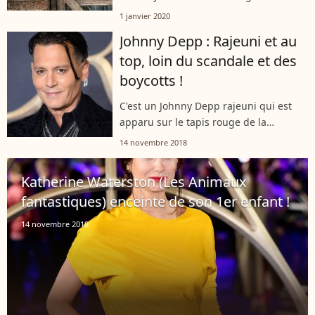
passionnent des millions de moldus à
1 janvier 2020
travers le monde. Avec les livres, puis
Johnny Depp : Rajeuni et au
les films, la saga de sorcellerie est
top, loin du scandale et des
l'une...
boycotts !
C'est un Johnny Depp rajeuni qui est
apparu sur le tapis rouge de la
première londonienne des "Animaux
14 novembre 2018
Fantastiques : Les Crimes de
Grindelwald". Absent à Paris la
Katherine Waterston (Les Animaux
semaine dernière...
fantastiques) enceinte de son 1er enfant !
14 novembre 2018