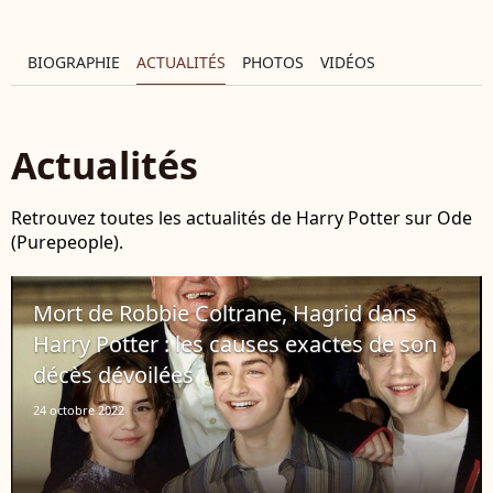
BIOGRAPHIE
ACTUALITÉS
PHOTOS
VIDÉOS
Actualités
Retrouvez toutes les actualités de Harry Potter sur Ode
(Purepeople).
Mort de Robbie Coltrane, Hagrid dans
Harry Potter : les causes exactes de son
décès dévoilées
24 octobre 2022