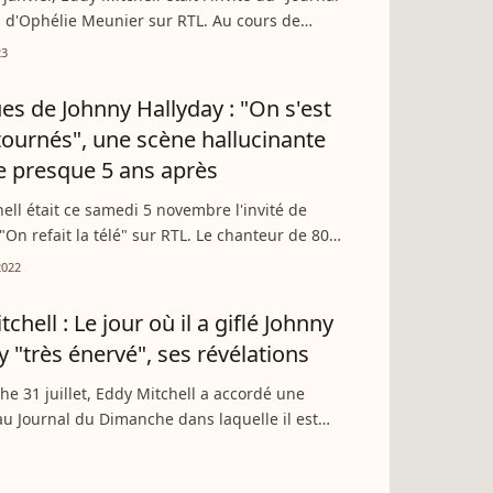
 d'Ophélie Meunier sur RTL. Au cours de
, le rockeur s'est laisssé aller à quelques
23
s concernant...
s de Johnny Hallyday : "On s'est
tournés", une scène hallucinante
e presque 5 ans après
ell était ce samedi 5 novembre l'invité de
 "On refait la télé" sur RTL. Le chanteur de 80
oilé une anecdote survenue lors des obsèques
2022
Hallyday...
chell : Le jour où il a giflé Johnny
y "très énervé", ses révélations
e 31 juillet, Eddy Mitchell a accordé une
au Journal du Dimanche dans laquelle il est
 son amitié de longue date avec Johnny
t pourtant, les...