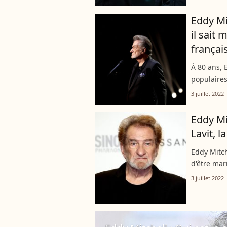
Eddy Mi
il sait
français
À 80 ans, 
populaires
traversé l
3 juillet 2022
paroles bie
Eddy Mi
Lavit, 
Eddy Mitch
d'être mar
épousé Fra
3 juillet 2022
de fêter...