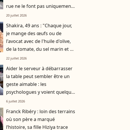
rue ne le font pas uniquement
par gratitude
20 juillet 2026
Shakira, 49 ans : "Chaque jour,
je mange des œufs ou de
l'avocat avec de l'huile d'olive,
de la tomate, du sel marin et un
smoothie"
22 juillet 2026
Aider le serveur à débarrasser
la table peut sembler être un
geste aimable : les
psychologues y voient quelque
chose de bien plus profond.
6 juillet 2026
Franck Ribéry : loin des terrains
où son père a marqué
l’histoire, sa fille Hiziya trace