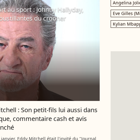
Angelina Joli
rt au sport : Johnny Hallyday,
Eve Gilles (M
oustillantes du crooner
Kylian Mbap
chell : Son petit-fils lui aussi dans
que, commentaire cash et avis
anché
anvier, Eddy Mitchell était l'invité du "Journal