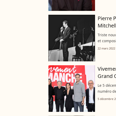
demandée.
Pierre 
Mitchel
Triste nou
et composi
nom n'étai
22 mars 2022
figure inc
Vivemen
Grand C
Le 5 déce
numéro de
prochain".
5 décembre 2
Grand Cor