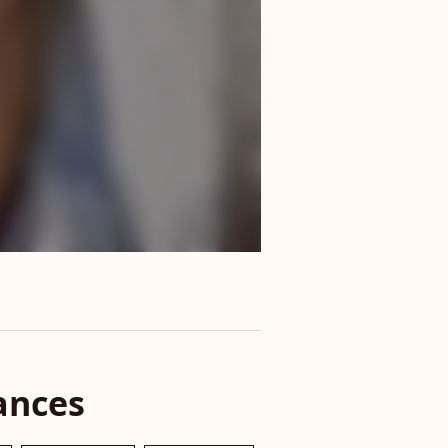
ances