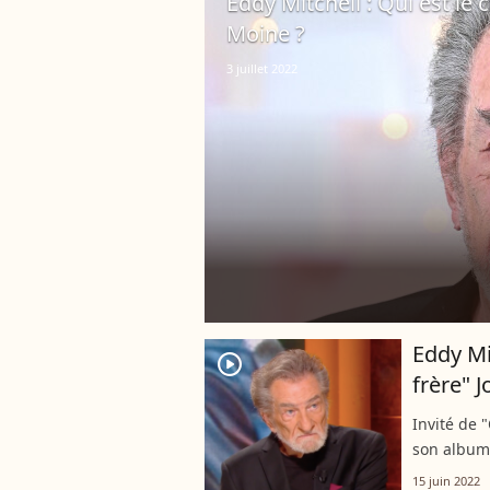
Eddy Mitchell : Qui est le 
Moine ?
3 juillet 2022
Eddy Mi
player2
frère" 
Invité de 
son album 
question J
15 juin 2022