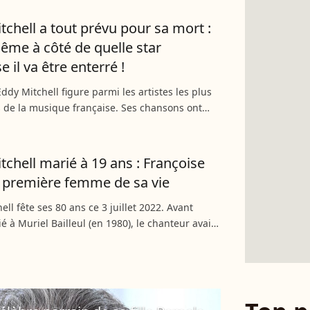
tchell a tout prévu pour sa mort :
 même à côté de quelle star
e il va être enterré !
Eddy Mitchell figure parmi les artistes les plus
 de la musique française. Ses chansons ont
es époques et les générations, à coups de
n écrites,...
tchell marié à 19 ans : Françoise
la première femme de sa vie
ell fête ses 80 ans ce 3 juillet 2022. Avant
ié à Muriel Bailleul (en 1980), le chanteur avait
nçoise Lavit dans sa jeunesse alors qu'il venait