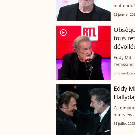
inattendu"
l'interview
22 janvier 20
confidence
Obsèque
player2
tous re
dévoilé
Eddy Mitch
l'émission
ans a dév
6 novembre 
de Johnny 
Eddy Mit
Hallyda
Ce dimanch
interview 
revenu sur
31 juillet 2022
Hallyday. E