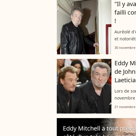
"Il y av
failli 
!
Auréolé d'
et notoriét
Dans sa je
30 novembre
il a...
Eddy Mi
de John
Laetici
Lors de so
novembre 2
plus grand
21 novembre
Hallyday. U
Eddy Mitchell a tout prévu 