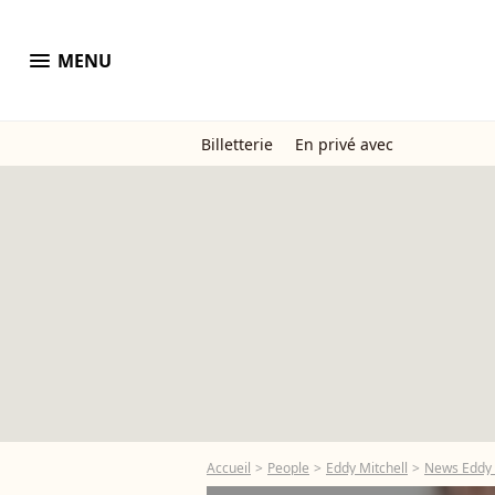
menu
MENU
Billetterie
En privé avec
Accueil
People
Eddy Mitchell
News Eddy 