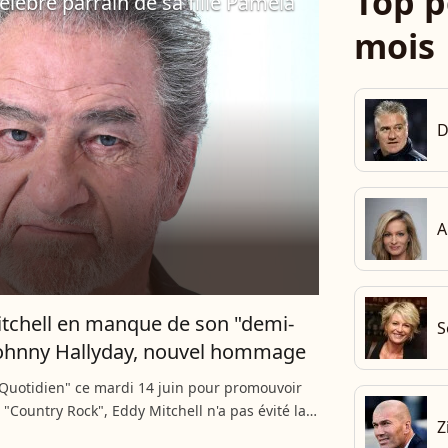
Top p
célèbre parrain de sa fille Pamela
mois
D
A
tchell en manque de son "demi-
S
Johnny Hallyday, nouvel hommage
"Quotidien" ce mardi 14 juin pour promouvoir
"Country Rock", Eddy Mitchell n'a pas évité la
Z
ohnny Hallyday. Au contraire, il l'a même