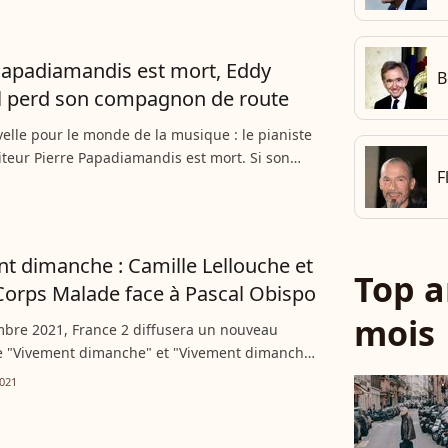
 Une séquence...
Papadiamandis est mort, Eddy
B
l perd son compagnon de route
velle pour le monde de la musique : le pianiste
teur Pierre Papadiamandis est mort. Si son
F
t pas très connu du grand public, il était une
ontournable...
t dimanche : Camille Lellouche et
Top a
orps Malade face à Pascal Obispo
mois
mbre 2021, France 2 diffusera un nouveau
 "Vivement dimanche" et "Vivement dimanche
 L'occasion de retrouver Camille Lellouche,
021
ps Malade ou encore...