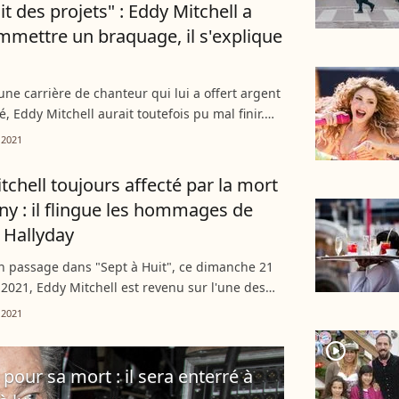
ait des projets" : Eddy Mitchell a
commettre un braquage, il s'explique
une carrière de chanteur qui lui a offert argent
é, Eddy Mitchell aurait toutefois pu mal finir.
unesse, alors qu'il semblait un peu désespéré,
 2021
tchell toujours affecté par la mort
ny : il flingue les hommages de
a Hallyday
n passage dans "Sept à Huit", ce dimanche 21
021, Eddy Mitchell est revenu sur l'une des
es pertes de sa vie : la mort de son ami Johnny
 2021
n...
player2
pour sa mort : il sera enterré à