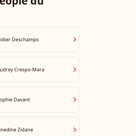
eople du
chevron_right
idier Deschamps
chevron_right
udrey Crespo-Mara
chevron_right
ophie Davant
chevron_right
inedine Zidane