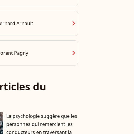
chevron_right
ernard Arnault
chevron_right
lorent Pagny
rticles du
La psychologie suggère que les
personnes qui remercient les
conducteurs en traversant la