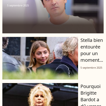
avec son
5 septembre 2025
ex prend
la parole
Stella bien
entourée
pour un
moment
solennel,
5 septembre 2025
la fille de
Jean-Paul
Pourquoi
Belmondo
Brigitte
retrouve
Bardot a
une alliée