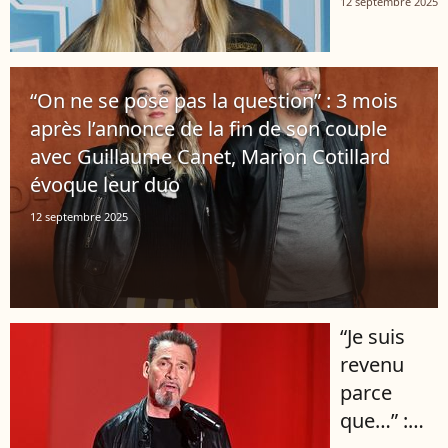
12 septembre 2025
Hallyday
et Estelle
Lefébure a
“On ne se pose pas la question” : 3 mois
donné
après l’annonce de la fin de son couple
naissance
avec Guillaume Canet, Marion Cotillard
à son
évoque leur duo
premier
enfant à
12 septembre 2025
27 ans
“Je suis
revenu
parce
que…” :