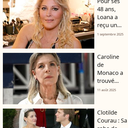
Pour ses
48 ans,
Loana a
reçu un
cadeau
1 septembre 2025
bien
particulier
Caroline
: "Je n'y
de
crois
Monaco a
toujours
trouvé
pas"
refuge
11 août 2025
dans une
bergerie
Clotilde
au coeur
Courau : Sa
de la