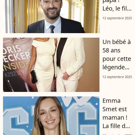
Léo, le fils
blondinet
12 septembre 2025
de 3 ans
de Cyril
Un bébé à
Lignac, est
58 ans
aux petits
pour cette
soins pour
légende
son père
du tennis !
et l’imite à
12 septembre 2025
Sa
la
femme,
perfection
Emma
de 23 ans
Smet est
de moins,
maman !
est
La fille de
enceinte
David