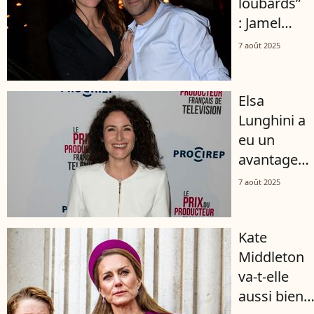
loubards”
: Jamel
Debbouze
7 août 2025
et Mélissa
Theuriau
Elsa
mariés
Lunghini a
par un
eu un
homme
avantage
très
spécial
particulier
7 août 2025
dans Ici
auquel
tout
Stromae
Kate
commence
et un
Middleton
et le doit à
prince ont
va-t-elle
son mari
aussi fait
aussi bien
Aurélien
appel