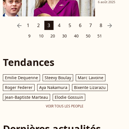
qu’on le
6 août 2025
pense ? Un
détail préci
met un
arrow_left
arrow_right
1
2
3
4
5
6
7
8
expert sur
9
10
20
30
40
50
51
une voie
peu
réjouissant
Tendances
Emilie Dequenne
Steevy Boulay
Marc Lavoine
Roger Federer
Aya Nakamura
Bixente Lizarazu
Jean-Baptiste Marteau
Elodie Gossuin
VOIR TOUS LES PEOPLE
Dernières actualités