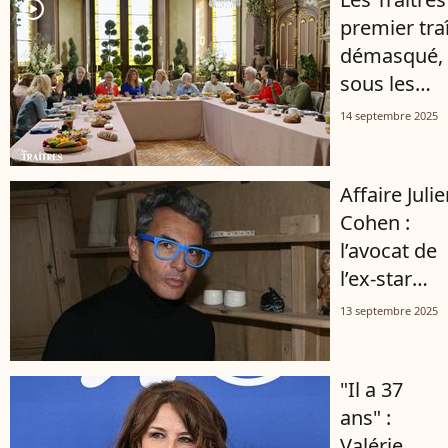
player2
premier tra
démasqué, 
sous les
applaudiss
14 septembre 2025
après un c
bluff
Affaire Juli
Cohen :
l’avocat de
l’ex-star
d’Affaire
13 septembre 2025
conclue
prend la
"Il a 37
parole, un
ans" :
divorce
Valérie
mouvemen