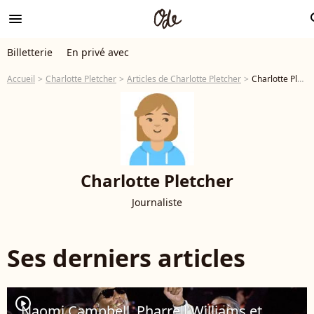
menu
se
Billetterie
En privé avec
Accueil
Charlotte Pletcher
Articles de Charlotte Pletcher
Charlotte Pletcher: ses articles - Page 3
Charlotte Pletcher
Journaliste
Ses derniers articles
player2
Naomi Campbell, Pharrell Williams et