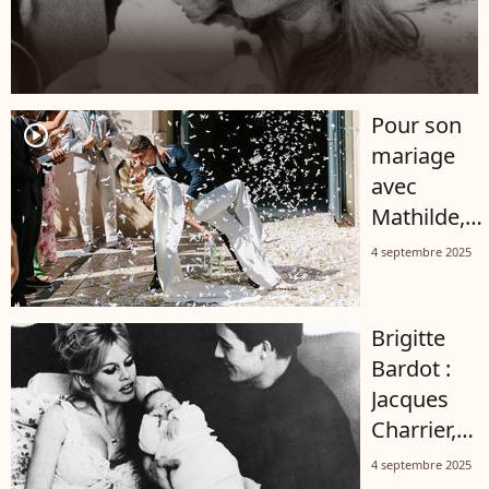
Pour son
player2
mariage
avec
Mathilde,
Dylan, le fil
4 septembre 2025
de Didier
Deschamps
Brigitte
a choisi un
Bardot :
joyau
Jacques
luxueux de
Charrier,
la Côte
le père de
d'Azur
4 septembre 2025