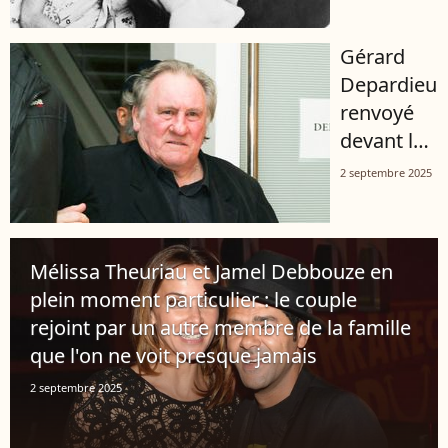
son fils
Nicolas,
Gérard
nous a
Depardieu
quittés à
renvoyé
88 ans
devant la
justice, la
2 septembre 2025
fille de
son
ancien
Mélissa Theuriau et Jamel Debbouze en
ami réagit
plein moment particulier : le couple
: "J'ai du
rejoint par un autre membre de la famille
mal à
que l'on ne voit presque jamais
réaliser"
2 septembre 2025