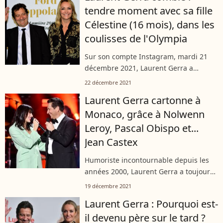
tendre moment avec sa fille
Célestine (16 mois), dans les
coulisses de l'Olympia
Sur son compte Instagram, mardi 21
décembre 2021, Laurent Gerra a
attendri ses abonnés en dévoilant un
22 décembre 2021
cliché rempli d'amour. Quelques
Laurent Gerra cartonne à
minutes seulement avant sa
Monaco, grâce à Nolwenn
représentation à l'Olympia,...
Leroy, Pascal Obispo et...
Jean Castex
Humoriste incontournable depuis les
années 2000, Laurent Gerra a toujours
aimé imiter les personnalités
19 décembre 2021
politiques. Animateur de l'émission "Un
Laurent Gerra : Pourquoi est-
soir à Monaco" sur France 2, le papa...
il devenu père sur le tard ?