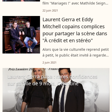
film "Mariages !" avec Mathilde Seigner.
L'occasion d'en savoir plus sur ses
22 juin 2021
unions passées, notamment son couple
Laurent Gerra et Eddy
avec Laurent Gerra. Elle a...
Mitchell copains complices
pour partager la scène dans
"À crédit et en stéréo"
Alors que la vie culturelle reprend petit
à petit, le public était invité à regarder
en streaming, le 27 mai dernier, le
2 juin 2021
spectacle inédit "À crédit et en stéréo"
avec le duo composé...
Laurent Gerra papa : rares confidences
sur sa fille de 9 mois, Célestine
10 mai 2021