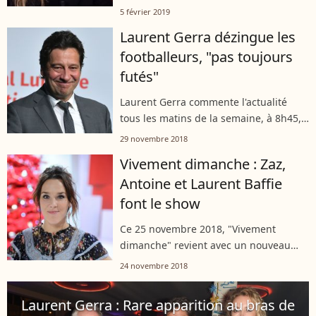
la venue de la discrète Christelle
5 février 2019
Bardet pour évoquer en public sa
Laurent Gerra dézingue les
rencontre il y a quelques années avec...
footballeurs, "pas toujours
futés"
Laurent Gerra commente l'actualité
tous les matins de la semaine, à 8h45,
sur RTL. Ses imitations font mouche
29 novembre 2018
autant que son franc-parler. Pas sûr
Vivement dimanche : Zaz,
que ses mots très tranchés sur les...
Antoine et Laurent Baffie
font le show
Ce 25 novembre 2018, "Vivement
dimanche" revient avec un nouveau
numéro sur France 2. De Zaz à Antoine
24 novembre 2018
en passant par Laurent Baffie, les
nouveaux invités de Michel Drucker ont
Laurent Gerra : Rare apparition au bras de
fait...