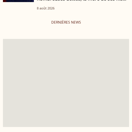
s'est occupée de tout
8 août 2026
DERNIÈRES NEWS