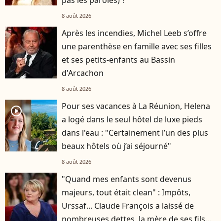
pas les paroles) ?
8 août 2026
Après les incendies, Michel Leeb s’offre
une parenthèse en famille avec ses filles
et ses petits-enfants au Bassin
d'Arcachon
8 août 2026
Pour ses vacances à La Réunion, Helena
player2
a logé dans le seul hôtel de luxe pieds
dans l'eau : "Certainement l’un des plus
beaux hôtels où j’ai séjourné"
8 août 2026
"Quand mes enfants sont devenus
majeurs, tout était clean" : Impôts,
Urssaf... Claude François a laissé de
nombreuses dettes, la mère de ses fils