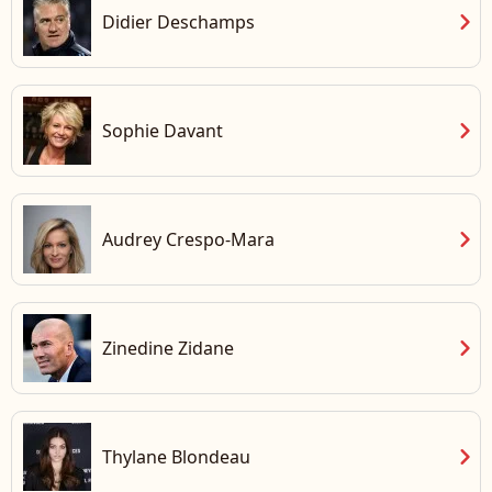
chevron_right
Didier Deschamps
chevron_right
Sophie Davant
chevron_right
Audrey Crespo-Mara
chevron_right
Zinedine Zidane
chevron_right
Thylane Blondeau