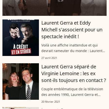
Laurent Gerra et Eddy
Michell s'associent pour un
spectacle inédit !
Voilà une affiche inattendue et qui
devrait rameuter du monde : Laurent
Gerra et Eddy Mitchell, ensemble sur
27 avril 2021
une même scène. Cela donne "A crédit
Laurent Gerra séparé de
et en stéréo", un show en live
Virginie Lemoine : les ex
streaming...
sont-ils toujours en contact ?
Couple emblématique de la télévision
des années 1990, Laurent Gerra et
Virginie Lemoine sont toujours restés
20 février 2021
très discrets concernant leur histoire