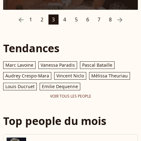
arrow_left
arrow_right
1
2
3
4
5
6
7
8
Tendances
Marc Lavoine
Vanessa Paradis
Pascal Bataille
Audrey Crespo-Mara
Vincent Niclo
Mélissa Theuriau
Louis Ducruet
Emilie Dequenne
VOIR TOUS LES PEOPLE
Top people du mois