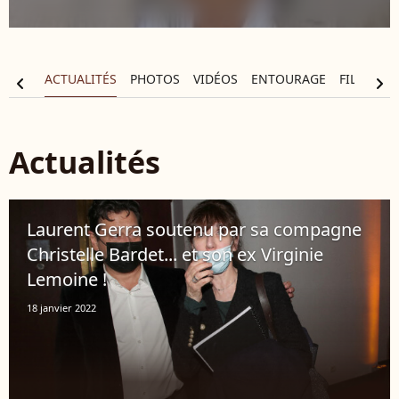
APHIE
ACTUALITÉS
PHOTOS
VIDÉOS
ENTOURAGE
FILMOGR
chevron_left
chevron_right
Actualités
Laurent Gerra soutenu par sa compagne
Christelle Bardet... et son ex Virginie
Lemoine !
18 janvier 2022