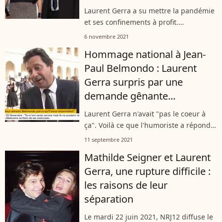
Laurent Gerra a su mettre la pandémie
et ses confinements à profit.
L'humoriste s'est confié sur cette
6 novembre 2021
période hors du temps avec sa fille
Hommage national à Jean-
Célestine (1 an) auprès de Télé Star,
player2
Paul Belmondo : Laurent
dans...
Gerra surpris par une
demande gênante...
Laurent Gerra n'avait "pas le coeur à
ça". Voilà ce que l'humoriste a répondu
à la question d'un journaliste en marge
11 septembre 2021
de l'hommage national célébré en la
Mathilde Seigner et Laurent
mémoire de Jean-Paul Belmondo,...
Gerra, une rupture difficile :
les raisons de leur
séparation
Le mardi 22 juin 2021, NRJ12 diffuse le