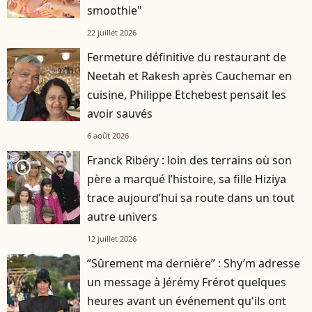
smoothie"
22 juillet 2026
Fermeture définitive du restaurant de
Neetah et Rakesh après Cauchemar en
cuisine, Philippe Etchebest pensait les
avoir sauvés
6 août 2026
Franck Ribéry : loin des terrains où son
player2
père a marqué l’histoire, sa fille Hiziya
trace aujourd’hui sa route dans un tout
autre univers
12 juillet 2026
“Sûrement ma dernière” : Shy’m adresse
un message à Jérémy Frérot quelques
heures avant un événement qu'ils ont