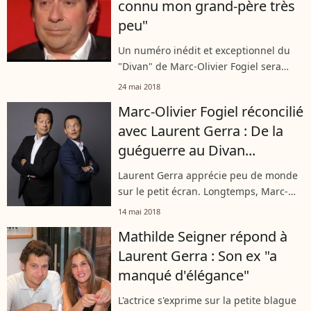
connu mon grand-père très
peu"
Un numéro inédit et exceptionnel du
"Divan" de Marc-Olivier Fogiel sera
diffusé ce vendredi. Dans cet épisode,
24 mai 2018
l'imitateur préféré, Laurent Gerra, des
Marc-Olivier Fogiel réconcilié
Français se montre sous un nouveau...
avec Laurent Gerra : De la
guéguerre au Divan...
Laurent Gerra apprécie peu de monde
sur le petit écran. Longtemps, Marc-
Olivier Fogiel a été l'une de ses bêtes
14 mai 2018
noires pourtant il sera l'invité de son
Mathilde Seigner répond à
Divan. Il y a un an, le journaliste...
Laurent Gerra : Son ex "a
manqué d'élégance"
L'actrice s'exprime sur la petite blague