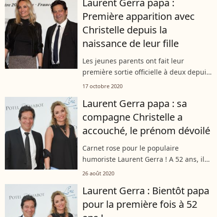
Laurent Gerra papa :
d'amour. Fusionnels, le lien très...
Première apparition avec
Christelle depuis la
naissance de leur fille
Les jeunes parents ont fait leur
première sortie officielle à deux depuis
la naissance de leur fille, en août
17 octobre 2020
dernier, lors de la cérémonie de clôture
Laurent Gerra papa : sa
du Festival Lumière, à Lyon.
compagne Christelle a
accouché, le prénom dévoilé
Carnet rose pour le populaire
humoriste Laurent Gerra ! A 52 ans, il
est devenu papa pour la première fois.
26 août 2020
Sa compagne de longue date,
Laurent Gerra : Bientôt papa
Christelle Bardet, a donné naissance à
pour la première fois à 52
une petite...