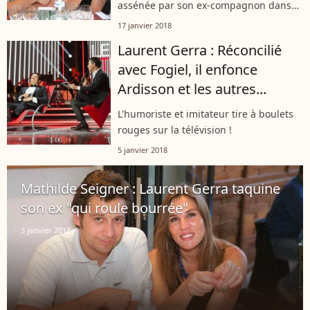
assénée par son ex-compagnon dans
une de ses chroniques.
17 janvier 2018
Laurent Gerra : Réconcilié
avec Fogiel, il enfonce
Ardisson et les autres...
L'humoriste et imitateur tire à boulets
rouges sur la télévision !
5 janvier 2018
Mathilde Seigner : Laurent Gerra taquine
son ex "qui roule bourrée"
3 janvier 2018