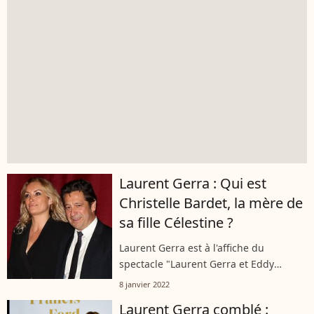
Laurent Gerra : Qui est
Christelle Bardet, la mère de
sa fille Célestine ?
Laurent Gerra est à l'affiche du
spectacle "Laurent Gerra et Eddy
Mitchell : A crédit et sans stéréo",
8 janvier 2022
diffusé le 8 janvier 2022 sur C8. Une
Laurent Gerra comblé :
chose est sûre : sa fille Célestine et...