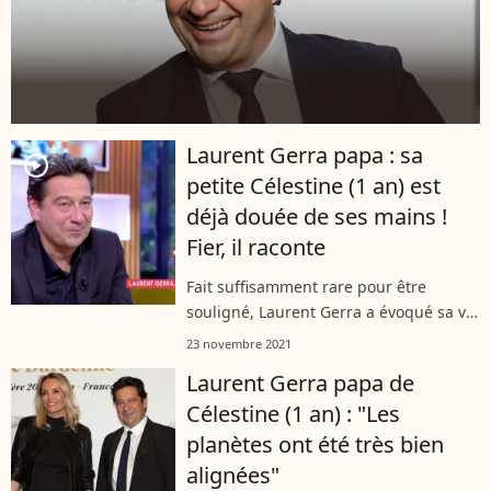
Laurent Gerra papa : sa
player2
petite Célestine (1 an) est
déjà douée de ses mains !
Fier, il raconte
Fait suffisamment rare pour être
souligné, Laurent Gerra a évoqué sa vie
de famille lors de son passage sur
23 novembre 2021
France 5 lundi soir. L'occasion pour
Laurent Gerra papa de
l'humoriste de se confier sur sa petite...
Célestine (1 an) : "Les
planètes ont été très bien
alignées"