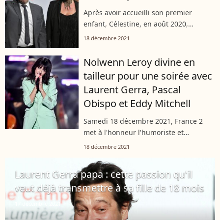
Après avoir accueilli son premier
enfant, Célestine, en août 2020,
Laurent Gerra profite désormais des
18 décembre 2021
joies de la paternité. Une venue au
monde tardive sur laquelle l'humoriste
Nolwenn Leroy divine en
et...
tailleur pour une soirée avec
Laurent Gerra, Pascal
Obispo et Eddy Mitchell
Samedi 18 décembre 2021, France 2
met à l'honneur l'humoriste et
imitateur Laurent Gerra. Ce dernier a
18 décembre 2021
décroché son émission intitulée "Un
soir à Monaco avec Laurent Gerra" et à
Laurent Gerra papa : cette passion qu'il
laquelle...
veut déjà transmettre à sa fille de 18 mois
17 décembre 2021