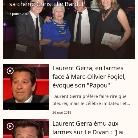
sa chérie Christelle Bardet
3 juillet 2018
Laurent Gerra, en larmes
player2
face à Marc-Olivier Fogiel,
évoque son "Papou"
Laurent Gerra préfère faire rire que
pleurer, mais le célèbre imitateur et
humoriste n'a pu retenir ses larmes sur
26 mai 2018
le "Divan" de Marc-Olivier Fogiel en
Laurent Gerra ému aux
deuxième partie de soirée le...
player2
larmes sur Le Divan : "J'ai