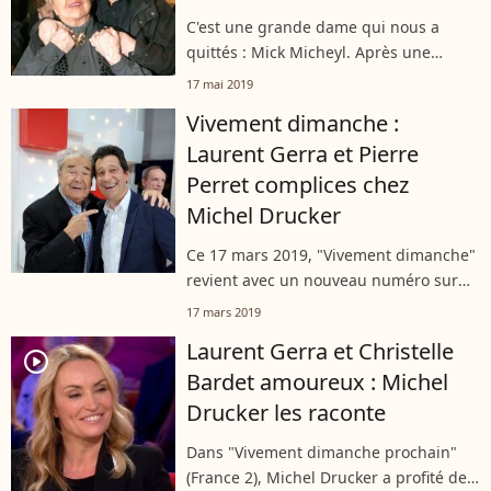
C'est une grande dame qui nous a
quittés : Mick Micheyl. Après une
carrière dans le spectacle et le music-
17 mai 2019
hall, elle est devenue une sculptrice
Vivement dimanche :
sur acier reconnue. Elle est morte à...
Laurent Gerra et Pierre
Perret complices chez
Michel Drucker
Ce 17 mars 2019, "Vivement dimanche"
revient avec un nouveau numéro sur
France 2. De Laurent Gerra à Pierre
17 mars 2019
Perret en passant par Rayane Bensetti
Laurent Gerra et Christelle
et Gérard Darmon, les nouveaux
player2
Bardet amoureux : Michel
invités...
Drucker les raconte
Dans "Vivement dimanche prochain"
(France 2), Michel Drucker a profité de