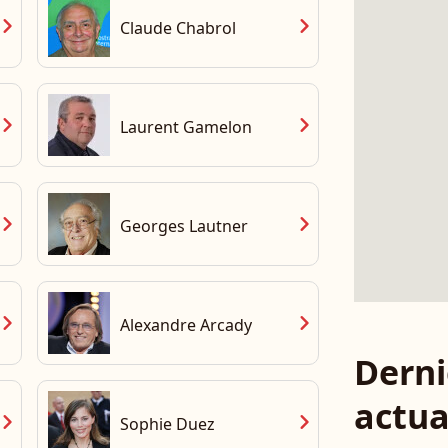
vron_right
chevron_right
Claude Chabrol
vron_right
chevron_right
Laurent Gamelon
vron_right
chevron_right
Georges Lautner
vron_right
chevron_right
Alexandre Arcady
Derni
actua
vron_right
chevron_right
Sophie Duez