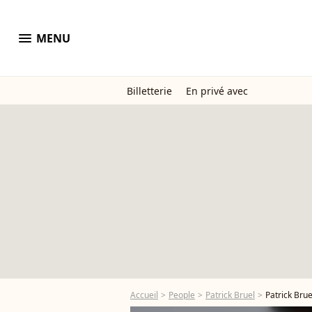
menu
MENU
Billetterie
En privé avec
Accueil
People
Patrick Bruel
Patrick Brue