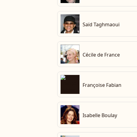
che
Saïd Taghmaoui
che
Cécile de France
che
Françoise Fabian
che
Isabelle Boulay