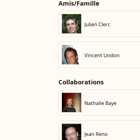
Amis/Famille
che
Julien Clerc
che
Vincent Lindon
Collaborations
che
Nathalie Baye
che
Jean Reno