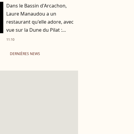
Dans le Bassin d'Arcachon,
Laure Manaudou a un
restaurant qu'elle adore, avec
vue sur la Dune du Pilat :
nouvelle soirée avec sa fille
11:10
Manon
DERNIÈRES NEWS