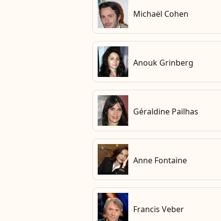
che
Michaël Cohen
che
Anouk Grinberg
che
Géraldine Pailhas
che
Anne Fontaine
che
Francis Veber