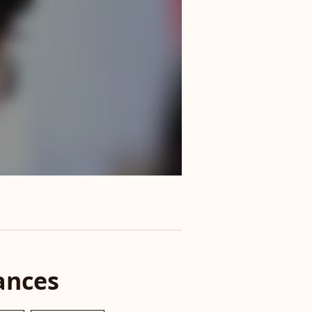
ances