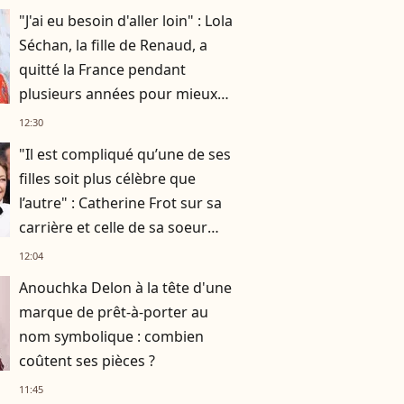
"J'ai eu besoin d'aller loin" : Lola
Séchan, la fille de Renaud, a
quitté la France pendant
plusieurs années pour mieux
se retrouver
12:30
"Il est compliqué qu’une de ses
filles soit plus célèbre que
l’autre" : Catherine Frot sur sa
carrière et celle de sa soeur
Dominique avec qui elle a
12:04
tourné
Anouchka Delon à la tête d'une
marque de prêt-à-porter au
nom symbolique : combien
coûtent ses pièces ?
11:45