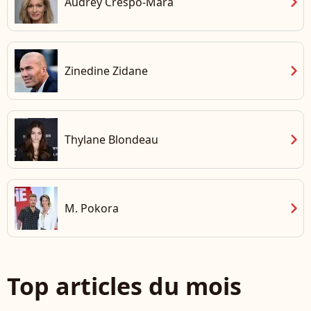
chevron_right
Audrey Crespo-Mara
chevron_right
Zinedine Zidane
chevron_right
Thylane Blondeau
chevron_right
M. Pokora
Top articles du mois