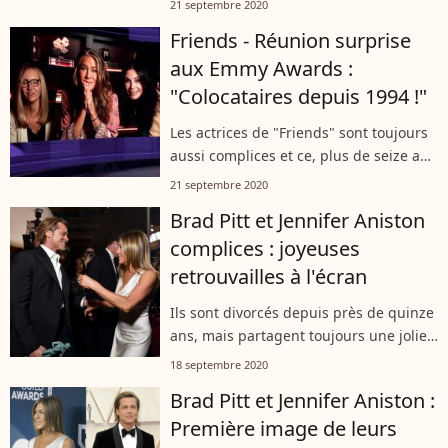
21 septembre 2020
simplement invitées, ont suivi la
Friends - Réunion surprise
cérémonie à distance. Jennifer Aniston,
aux Emmy Awards :
Rachel...
"Colocataires depuis 1994 !"
Les actrices de "Friends" sont toujours
aussi complices et ce, plus de seize ans
après l'arrêt de la série ! Dimanche soir,
21 septembre 2020
lors de la cérémonie virtuelle des
Brad Pitt et Jennifer Aniston
Emmy Awards, Jennifer...
complices : joyeuses
retrouvailles à l'écran
Ils sont divorcés depuis près de quinze
ans, mais partagent toujours une jolie
complicité. Après s'être montrés tactiles
18 septembre 2020
aux SAG Awards en début d'année,
Brad Pitt et Jennifer Aniston :
Brad Pitt et Jennifer Aniston...
Première image de leurs