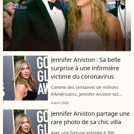
6 avril 2020
Jennifer Aniston : Sa belle
surprise à une infirmière
victime du coronavirus
Comme des centaines de millions
d'Américains, Jennifer Aniston est
confinée chez elle. Elle s'occupe en
4 avril 2020
faisant du rangement, la vaisselle et en
Jennifer Aniston partage une
discutant avec ses amis, comme
rare photo de sa chic villa
Jimmy...
Avec une fortune estimée à 300