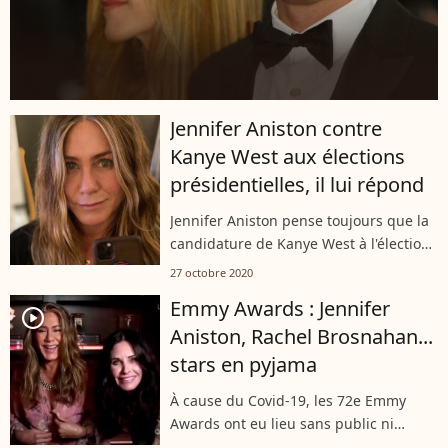
Jennifer Aniston contre
Kanye West aux élections
présidentielles, il lui répond
Jennifer Aniston pense toujours que la
candidature de Kanye West à l'élection
présidentielle américaine est une
27 octobre 2020
blague de mauvais goût ! L'intéressé lui
Emmy Awards : Jennifer
a répondu. Il pense que ses...
player2
Aniston, Rachel Brosnahan...
stars en pyjama
À cause du Covid-19, les 72e Emmy
Awards ont eu lieu sans public ni
photographe. Les stars, nommées ou