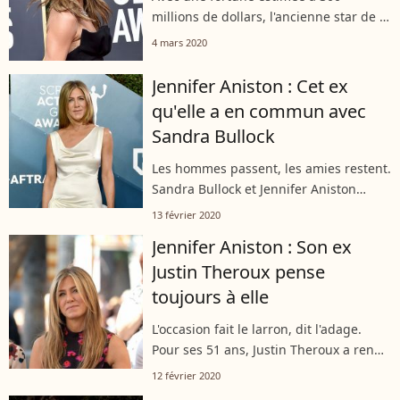
millions de dollars, l'ancienne star de la
série culte "Friends" a pu s'offrir une
4 mars 2020
magnifique demeure à Los Angeles.
Sur Instagram, Jennifer Aniston...
Jennifer Aniston : Cet ex
qu'elle a en commun avec
Sandra Bullock
Les hommes passent, les amies restent.
Sandra Bullock et Jennifer Aniston
prouvent bien que leur ex n'a pas pu
13 février 2020
entâcher leur précieuse amitié dans un
Jennifer Aniston : Son ex
échange intime et très drôle dans...
Justin Theroux pense
toujours à elle
L'occasion fait le larron, dit l'adage.
Pour ses 51 ans, Justin Theroux a rendu
sur Instagram un tendre hommage à
12 février 2020
son ex-femme, Jennifer Aniston.