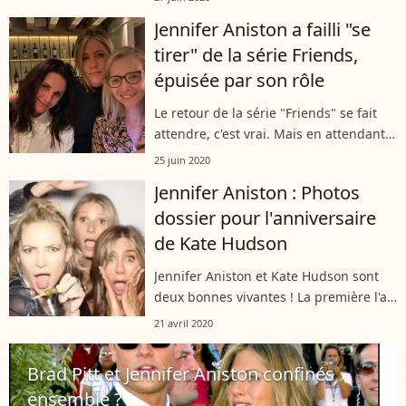
jamais oublié son valeureux chien et a
Jennifer Aniston a failli "se
même réalisé deux tatouages...
tirer" de la série Friends,
épuisée par son rôle
Le retour de la série "Friends" se fait
attendre, c'est vrai. Mais en attendant,
les comédiens n'hésitent pas à
25 juin 2020
balancer des détails croustillants à
Jennifer Aniston : Photos
propos de leurs expériences. Jennifer...
dossier pour l'anniversaire
de Kate Hudson
Jennifer Aniston et Kate Hudson sont
deux bonnes vivantes ! La première l'a
prouvé dimanche dernier, jour de
21 avril 2020
l'anniversaire de son amie. Elle a posté
sur Instagram des photos souvenirs...
Brad Pitt et Jennifer Aniston confinés
ensemble ?