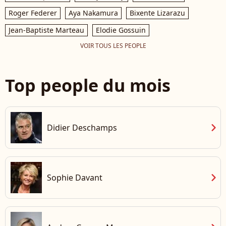
Roger Federer
Aya Nakamura
Bixente Lizarazu
Jean-Baptiste Marteau
Elodie Gossuin
VOIR TOUS LES PEOPLE
Top people du mois
chevron_right
Didier Deschamps
chevron_right
Sophie Davant