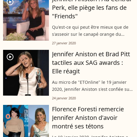
player2
Perk, elle piège les fans de
"Friends"
Qu'est-ce qui peut être mieux que de
s'asseoir sur le canapé orange du
"Central Perk" ? Être piégé par la vraie
27 janvier 2020
Rachel Greene. De retour dans le café
Jennifer Aniston et Brad Pitt
mythique, Jennifer a surpris les...
player2
tactiles aux SAG awards :
Elle réagit
Au micro de "ETOnline" le 19 janvier
2020, Jennifer Aniston s'est confiée sur
la soirée des SAG awards, où elle a
24 janvier 2020
échangé des gestes tendres avec son
Florence Foresti remercie
ex-mari Brad Pitt devant des
Jennifer Aniston d'avoir
photographes....
montré ses tétons