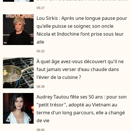
Cotillard
09:27
Lou Sirkis : Après une longue pause pour
qu'elle puisse se soigner, son oncle
Nicola et Indochine l’ont prise sous leur
aile
09:20
À quel âge avez-vous découvert qu'il ne
faut jamais verser d'eau chaude dans
l'évier de la cuisine ?
08:38
Audrey Tautou fête ses 50 ans : pour son
"petit trésor", adopté au Vietnam au
terme d'un long parcours, elle a changé
de vie
08:00