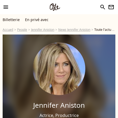
menu
search
newsletter
Billetterie
En privé avec
Accueil
People
Jennifer Aniston
News Jennifer Aniston
Toute l'actu de Jennifer Aniston - Page 2
Jennifer Aniston
Actrice, Productrice