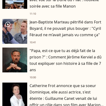
soirée avec sa fille Manon
11:10
Jean-Baptiste Marteau pétrifié dans Fort
player2
Boyard, il ne pouvait plus bouger : "Cyril
Féraud ne m’avait jamais vu comme ça"
10:41
"Papa, est-ce que tu as déjà fait de la
prison ?" : Comment Jérôme Kerviel a dû
tout expliquer son histoire à sa fille de 7
ans
10:00
Catherine Frot annonce que sa soeur
Dominique, elle aussi actrice, s'est
éteinte : Guillaume Canet venait de lui
offrir un rôle dans son film avec Marion