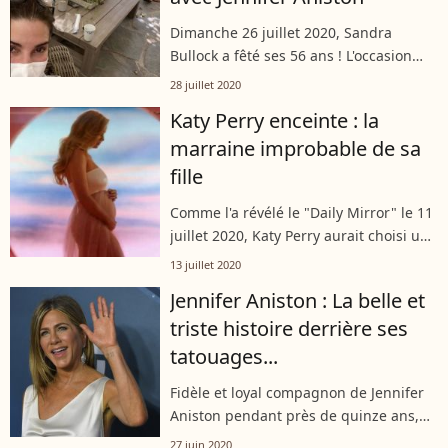
Dimanche 26 juillet 2020, Sandra
Bullock a fêté ses 56 ans ! L'occasion
pour l'actrice américaine d'organiser un
28 juillet 2020
petit quelque chose chez elle, invitant
Katy Perry enceinte : la
ses grandes amies : Jennifer...
marraine improbable de sa
fille
Comme l'a révélé le "Daily Mirror" le 11
juillet 2020, Katy Perry aurait choisi une
de ses vieilles amies pour devenir la
13 juillet 2020
marraine de sa future fille, qui ne
Jennifer Aniston : La belle et
devrait pas tarder à voir...
triste histoire derrière ses
tatouages...
Fidèle et loyal compagnon de Jennifer
Aniston pendant près de quinze ans,
Norman est décédé en 2011. La star n'a
27 juin 2020