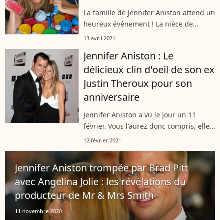
La famille de Jennifer Aniston attend un
heureux événement ! La nièce de
l'actrice, Eilie, est enceinte de son
13 avril 2021
premier enfant. La jeune femme et son
Jennifer Aniston : Le
mari deviendront parents cet été.
délicieux clin d'oeil de son ex
Justin Theroux pour son
anniversaire
Jennifer Aniston a vu le jour un 11
février. Vous l'aurez donc compris, elle
vient de fêter son anniversaire, plus
12 février 2021
précisément ses 52 ans. Et ça, son ex
mari Justin Theroux ne l'avait...
Jennifer Aniston trompée par Brad Pitt
avec Angelina Jolie : les révélations du
producteur de Mr & Mrs Smith
11 novembre 2020