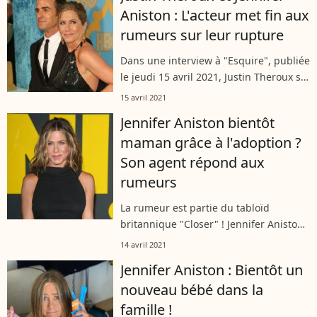
Aniston : L'acteur met fin aux
rumeurs sur leur rupture
Dans une interview à "Esquire", publiée
le jeudi 15 avril 2021, Justin Theroux se
livre sans détour sur sa relation avec
15 avril 2021
Jennifer Aniston. Trois ans après leur
Jennifer Aniston bientôt
rupture, les deux acteurs...
maman grâce à l'adoption ?
Son agent répond aux
rumeurs
La rumeur est partie du tabloïd
britannique "Closer" ! Jennifer Aniston
aurait confié à ses amis de la série
14 avril 2021
"Friends" qu'elle comptait adopter.
Jennifer Aniston : Bientôt un
L'actrice américaine a rapidement
nouveau bébé dans la
réagi...
famille !