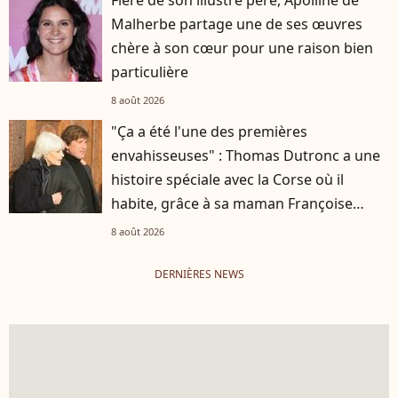
Fière de son illustre père, Apolline de
Malherbe partage une de ses œuvres
chère à son cœur pour une raison bien
particulière
8 août 2026
"Ça a été l'une des premières
envahisseuses" : Thomas Dutronc a une
histoire spéciale avec la Corse où il
habite, grâce à sa maman Françoise
Hardy
8 août 2026
DERNIÈRES NEWS