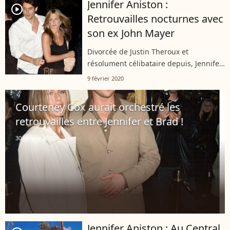
Jennifer Aniston :
player2
Retrouvailles nocturnes avec
son ex John Mayer
Divorcée de Justin Theroux et
résolument célibataire depuis, Jennifer
Aniston semble ces derniers temps
9 février 2020
avoir le don pour croiser ses ex. Après
Brad Pitt dans les coulisses d'une
Courteney Cox aurait orchestré les
cérémonie...
retrouvailles entre Jennifer et Brad !
30 janvier 2020
Jennifer Aniston : Au Central