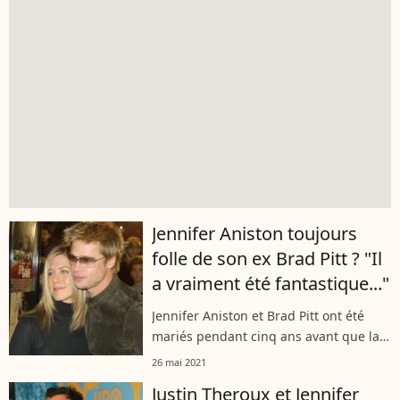
Jennifer Aniston toujours
folle de son ex Brad Pitt ? "Il
a vraiment été fantastique..."
Jennifer Aniston et Brad Pitt ont été
mariés pendant cinq ans avant que la
tornade Jolie ne s'abatte sur eux. Mais
26 mai 2021
le temps passe et les deux ex sont loin
Justin Theroux et Jennifer
de se faire la guerre......