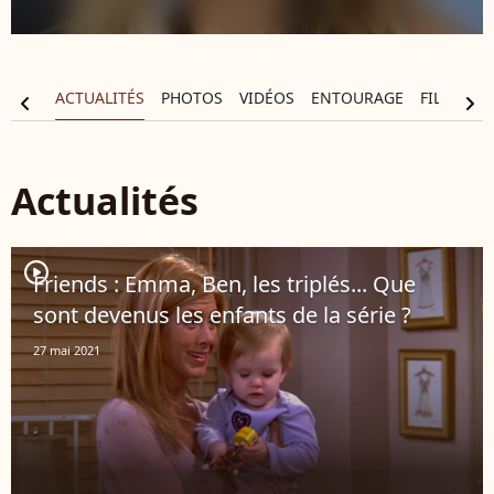
APHIE
ACTUALITÉS
PHOTOS
VIDÉOS
ENTOURAGE
FILMOGR
chevron_left
chevron_right
Actualités
player2
Friends : Emma, Ben, les triplés... Que
sont devenus les enfants de la série ?
27 mai 2021