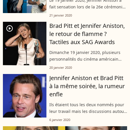
Le 19 janvier 2020, Jennifer Aniston a
fait sensation lors de la 26e cérémonie
des Screen Actors Guild Awards (SAG
21 janvier 2020
Awards) qui s'est déroulée au Shrine
Brad Pitt et Jennifer Aniston,
Auditorium à Los Angeles. Pas...
player2
le retour de flamme ?
Tactiles aux SAG Awards
Dimanche 19 janvier 2020, plusieurs
personnalités du cinéma américain
étaient réunies aux Screen Actors Guild
20 janvier 2020
awards, à Los Angeles. Après des
Jennifer Aniston et Brad Pitt
années d'attente, Jennifer Aniston et...
à la même soirée, la rumeur
enfle
Ils étaient tous les deux nommés pour
leur travail mais les discussions autour
de Jennifer Aniston et Brad Pitt ont
6 janvier 2020
plutôt tourné autour de leur relation