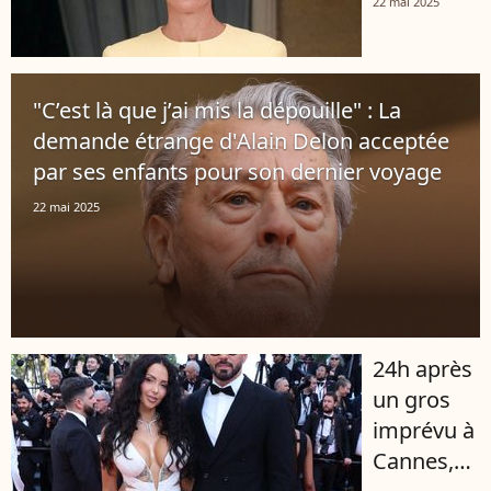
22 mai 2025
mariage
nostalgie
de
est
Meghan
toujours
"C’est là que j’ai mis la dépouille" : La
et Harry,
là
demande étrange d'Alain Delon acceptée
un clin
par ses enfants pour son dernier voyage
d'oeil ?
22 mai 2025
24h après
un gros
imprévu à
Cannes,