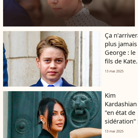
Ça n'arriver
plus jamais
George : le
fils de Kate
Middleton e
13 mai 2025
William va
bientôt vivr
Kim
de grands
Kardashian
changemen
"en état de
sidération" 
l'influence
13 mai 2025