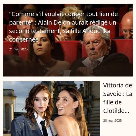
"Tu ne
"Comme s'il voulait couper tout lien de
seras
parenté" : Alain Delon aurait rédigé un
jamais
second testament, sa fille Anouchka
oublié"
concernée
21 mai 2025
Vittoria de
Savoie : La
fille de
Clotilde
Courau et
20 mai 2025
Emmanuel