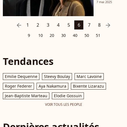
Bensadoun
7 mai 2025
: à peine
parents de
Romy, une
arrow_left
arrow_right
1
2
3
4
5
6
7
8
autre
9
10
20
30
40
50
51
bonne
nouvelle
annoncée !
Tendances
Emilie Dequenne
Steevy Boulay
Marc Lavoine
Roger Federer
Aya Nakamura
Bixente Lizarazu
Jean-Baptiste Marteau
Elodie Gossuin
VOIR TOUS LES PEOPLE
Dernières actualités