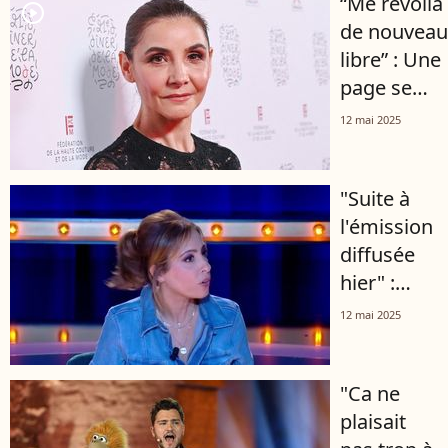
“Me revoilà
player2
de nouveau
libre” : Une
page se
tourne pou
12 mai 2025
Clotilde
Courau, l’ex
"Suite à
d’Emmanue
l'émission
Philibert de
diffusée
Savoie
hier" :
Après les
12 mai 2025
propos de
Thierry
"Ca ne
Ardisson
plaisait
dans