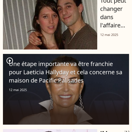
Tout peut
laisse aller
changer
dans une
dans
région
l'affaire
très prisée
Jubillar :
en
12 mai 2025
"une zone
Espagne
boisée et
escarpée”
player2
Une étape importante va être franchie
connue
pour Laeticia Hallyday et cela concerne sa
des
maison de Pacific Palisades
enquêteurs
pourrait
12 mai 2025
être
fouillée