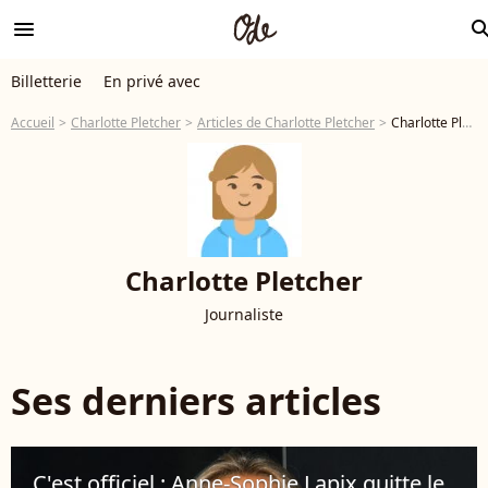
menu
sear
Billetterie
En privé avec
Accueil
Charlotte Pletcher
Articles de Charlotte Pletcher
Charlotte Pletcher: ses articles - Page 6
Charlotte Pletcher
Journaliste
Ses derniers articles
C'est officiel : Anne-Sophie Lapix quitte le