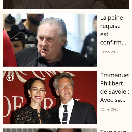
La peine
requise
est
confirmée
: Gérard
13 mai 2025
Depardieu
condamné
Emmanuel
par le
player2
Philibert
tribunal
de Savoie :
de Paris
Avec sa
"divine"
12 mai 2025
Adriana, le
prince se