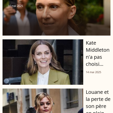
tout le
14 mai 2025
monde
Kate
Middleton
n'a pas
choisi
n'importe
14 mai 2025
quelle
tenue pour
Louane et
sa mission 
la perte de
un clin
son père
d'oeil subtil