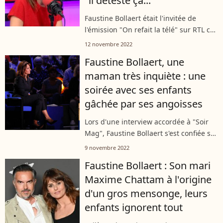
"il déteste ça..."
Faustine Bollaert était l'invitée de
l'émission "On refait la télé" sur RTL ce
samedi 12 novembre. L'animatrice de
12 novembre 2022
43 ans a révélé la surprenante
Faustine Bollaert, une
d'habitude de son mari et écrivain...
maman très inquiète : une
soirée avec ses enfants
gâchée par ses angoisses
Lors d'une interview accordée à "Soir
Mag", Faustine Bollaert s'est confiée sur
ses angoisses de maman causées par
9 novembre 2022
son émission "Ca commence
Faustine Bollaert : Son mari
aujourd'hui" et ses témoignages
Maxime Chattam à l'origine
parfois...
d'un gros mensonge, leurs
enfants ignorent tout