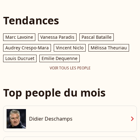
Tendances
Marc Lavoine
Vanessa Paradis
Pascal Bataille
Audrey Crespo-Mara
Vincent Niclo
Mélissa Theuriau
Louis Ducruet
Emilie Dequenne
VOIR TOUS LES PEOPLE
Top people du mois
chevron_right
Didier Deschamps