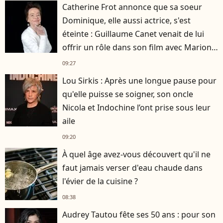
Catherine Frot annonce que sa soeur
Dominique, elle aussi actrice, s'est
éteinte : Guillaume Canet venait de lui
offrir un rôle dans son film avec Marion
Cotillard
09:27
Lou Sirkis : Après une longue pause pour
qu'elle puisse se soigner, son oncle
Nicola et Indochine l’ont prise sous leur
aile
09:20
À quel âge avez-vous découvert qu'il ne
faut jamais verser d'eau chaude dans
l'évier de la cuisine ?
08:38
Audrey Tautou fête ses 50 ans : pour son