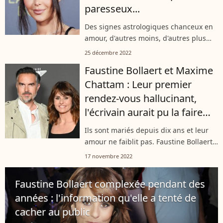
paresseux...
Des signes astrologiques chanceux en
amour, d'autres moins, d'autres plus
aptes à devenir des pervers
25 décembre 2022
narcissiques... Mais qu'en est-il des
Faustine Bollaert et Maxime
plus flemmards du zodiaque ?
Chattam : Leur premier
rendez-vous hallucinant,
l'écrivain aurait pu la faire
fuir
Ils sont mariés depuis dix ans et leur
amour ne faiblit pas. Faustine Bollaert
et Maxime Chattam se sont rencontrés
17 novembre 2022
en 2010. Et on peut dire qu'ils se
souviendront à jamais de leur...
Faustine Bollaert complexée pendant des
années : l'information qu'elle a tenté de
cacher au public