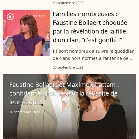
cancer du sein. Hotel Peninsula a
30 septembre 2022
d'ailleurs organisé, en ce sens, une
Familles nombreuses :
soirée de gala en espérant pouvoir...
player2
Faustine Bollaert choquée
par la révélation de la fille
d'un clan, "c'est gonflé !"
Ils sont nombreux à suivre le quotidien
de clans hors normes à l'antenne de
TF1, dans le docu-réalité "Familles
30 septembre 2022
nombreuses, la vie en XXL". Chaque
tribu partage sa vie devant les
Faustine Bollaert et Maxime Chattam :
caméras...
confidences intimes sur la réussite de
leur couple
26 septembre 2022