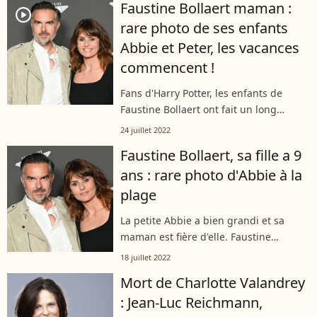
Faustine Bollaert maman :
player2
rare photo de ses enfants
Abbie et Peter, les vacances
commencent !
Fans d'Harry Potter, les enfants de
Faustine Bollaert ont fait un long
voyage en avion pour rejoindre leur
24 juillet 2022
famille à l'autre bout du monde.
Faustine Bollaert, sa fille a 9
L'animatrice a partagé de rares
ans : rare photo d'Abbie à la
photographies...
plage
La petite Abbie a bien grandi et sa
maman est fière d'elle. Faustine
Bollaert a en effet tenu à rendre
18 juillet 2022
hommage à sa fille pour son neuvième
Mort de Charlotte Valandrey
anniversaire. L'occasion pour elle de
: Jean-Luc Reichmann,
diffuser...