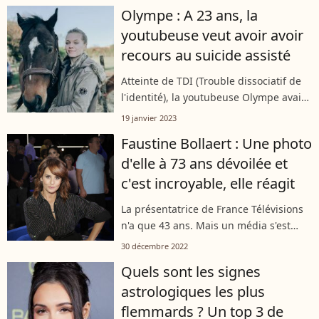
nouveau livre "La constance du
Olympe : A 23 ans, la
prédateur". Captivant, le grand
youtubeuse veut avoir avoir
spécialiste...
recours au suicide assisté
Atteinte de TDI (Trouble dissociatif de
l'identité), la youtubeuse Olympe avait
ému la France entière il y a un an de
19 janvier 2023
cela. Le mercredi 11 janvier, la jeune
Faustine Bollaert : Une photo
femme de 23 ans a annoncé...
d'elle à 73 ans dévoilée et
c'est incroyable, elle réagit
La présentatrice de France Télévisions
n'a que 43 ans. Mais un média s'est
amusé à vieillir de trente ans. Faustine
30 décembre 2022
Bollaert n'est pas passée à côté et a
Quels sont les signes
pris le temps de partager...
astrologiques les plus
flemmards ? Un top 3 de