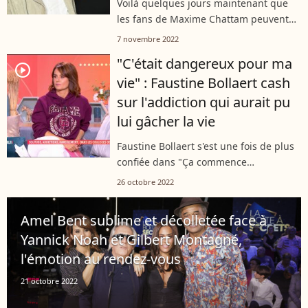
Voilà quelques jours maintenant que
les fans de Maxime Chattam peuvent
se replonger dans ses histoires
7 novembre 2022
effrayantes avec son dernier roman "La
"C'était dangereux pour ma
Constance du prédateur". À la fin du
player2
vie" : Faustine Bollaert cash
livre,...
sur l'addiction qui aurait pu
lui gâcher la vie
Faustine Bollaert s'est une fois de plus
confiée dans "Ça commence
aujourd'hui", face à ses invités. La
26 octobre 2022
présentatrice emblématique de France
Télévisions a révélé comment une
Amel Bent sublime et décolletée face à
addiction...
Yannick Noah et Gilbert Montagné,
l'émotion au rendez-vous
21 octobre 2022