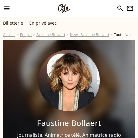
menu
search
newsletter
Billetterie
En privé avec
Accueil
People
Faustine Bollaert
News Faustine Bollaert
Toute l'actu de Faustine Bollaert - Page 8
Faustine Bollaert
Journaliste, Animatrice télé, Animatrice radio