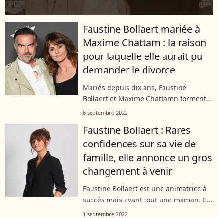
Faustine Bollaert mariée à
Maxime Chattam : la raison
pour laquelle elle aurait pu
demander le divorce
Mariés depuis dix ans, Faustine
Bollaert et Maxime Chattamn forment
un couple des plus solides. Pourtant,
6 septembre 2022
un drôle de débat aurait bien pu tout
Faustine Bollaert : Rares
faire capoter entre eux. Il y a
confidences sur sa vie de
quelques...
famille, elle annonce un gros
changement à venir
Faustine Bollaert est une animatrice à
succès mais avant tout une maman. Ce
sont toujours ses enfants, Abbie et
1 septembre 2022