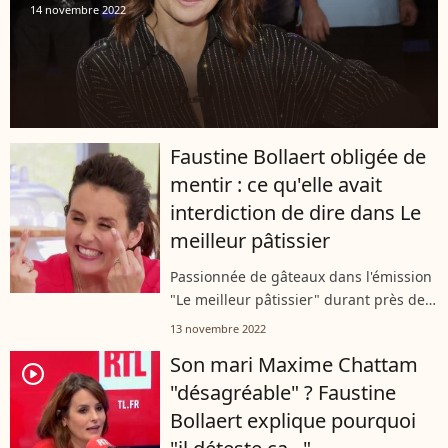
14 novembre 2022
Faustine Bollaert obligée de
mentir : ce qu'elle avait
interdiction de dire dans Le
meilleur pâtissier
Passionnée de gâteaux dans l'émission
"Le meilleur pâtissier" durant près de
cinq ans, Faustine Bollaert a confié sur
13 novembre 2022
RTL avoir gardé un énorme secret pour
Son mari Maxime Chattam
la chaine M6. Obligée de...
player2
"désagréable" ? Faustine
Bollaert explique pourquoi