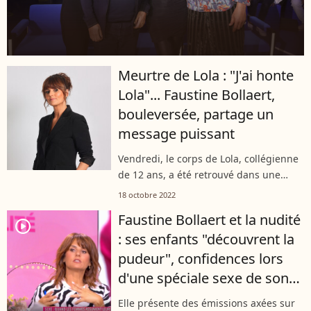
Meurtre de Lola : "J'ai honte
Lola"... Faustine Bollaert,
bouleversée, partage un
message puissant
Vendredi, le corps de Lola, collégienne
de 12 ans, a été retrouvé dans une
malle. Depuis de nombreuses
18 octobre 2022
personnalités réagissent à ce drame
Faustine Bollaert et la nudité
d'une cruauté terrible. Faustine
player2
: ses enfants "découvrent la
Bollaert...
pudeur", confidences lors
d'une spéciale sexe de son
émission
Elle présente des émissions axées sur