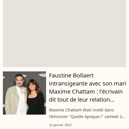
Faustine Bollaert
intransigeante avec son mari
Maxime Chattam : l'écrivain
dit tout de leur relation
parfois très cash
Maxime Chattam était invité dans
l'émission "Quelle époque !" samedi 21
janvier 2023 pour parler de son tout
22 janvier 2023