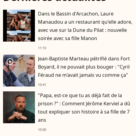
Dans le Bassin d'Arcachon, Laure
Manaudou a un restaurant qu'elle adore,
avec vue sur la Dune du Pilat : nouvelle
soirée avec sa fille Manon
11:10
Jean-Baptiste Marteau pétrifié dans Fort
player2
Boyard, il ne pouvait plus bouger : "Cyril
Féraud ne m’avait jamais vu comme ça"
10:41
"Papa, est-ce que tu as déjà fait de la
prison ?" : Comment Jérôme Kerviel a dû
tout expliquer son histoire à sa fille de 7
ans
10:00