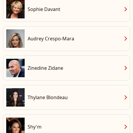
chevron_right
Sophie Davant
chevron_right
Audrey Crespo-Mara
chevron_right
Zinedine Zidane
chevron_right
Thylane Blondeau
chevron_right
Shy'm