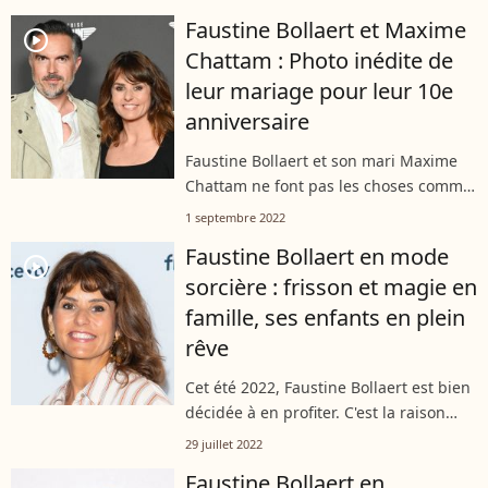
Peter, qui sont sa priorité. Pour eux et
Faustine Bollaert et Maxime
dans l'idée de passer plus...
player2
Chattam : Photo inédite de
leur mariage pour leur 10e
anniversaire
Faustine Bollaert et son mari Maxime
Chattam ne font pas les choses comme
tout le monde. La preuve avec leur
1 septembre 2022
mariage. Pour les 10 ans de leur union,
Faustine Bollaert en mode
l'animatrice de "Ca commence
player2
sorcière : frisson et magie en
aujourd'hui"...
famille, ses enfants en plein
rêve
Cet été 2022, Faustine Bollaert est bien
décidée à en profiter. C'est la raison
pour laquelle elle a mis le cap sur la
29 juillet 2022
Californie avec toute sa petite famille.
Faustine Bollaert en
Son mari Maxime Chattam,...