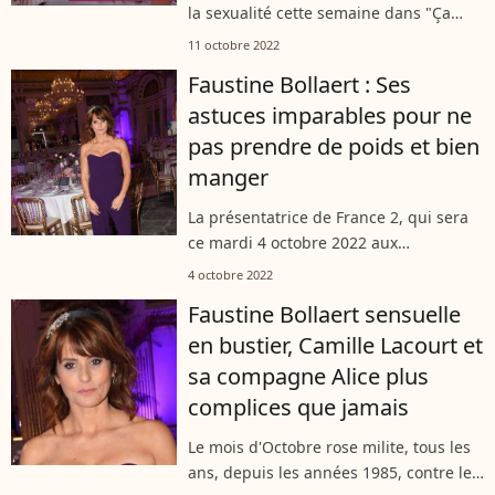
la sexualité cette semaine dans "Ça
commence aujourd'hui", programme
11 octobre 2022
de témoignages diffusé sur France 2.
Faustine Bollaert : Ses
Faustine Bollaert en profite alors pour...
astuces imparables pour ne
pas prendre de poids et bien
manger
La présentatrice de France 2, qui sera
ce mardi 4 octobre 2022 aux
commandes d'un nouveau numéro des
4 octobre 2022
"Temps changent", n'a jamais caché
Faustine Bollaert sensuelle
qu'elle faisait attention à son poids. A
en bustier, Camille Lacourt et
l'occasion...
sa compagne Alice plus
complices que jamais
Le mois d'Octobre rose milite, tous les
ans, depuis les années 1985, contre le