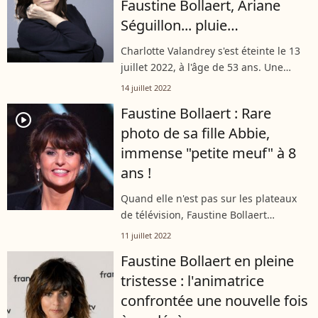
Faustine Bollaert, Ariane
Séguillon... pluie
d'hommages
Charlotte Valandrey s'est éteinte le 13
juillet 2022, à l'âge de 53 ans. Une
personnalité très appréciée qui a laissé
14 juillet 2022
le monde de la télévision en deuil.
Faustine Bollaert : Rare
Nombreux sont les people à...
player2
photo de sa fille Abbie,
immense "petite meuf" à 8
ans !
Quand elle n'est pas sur les plateaux
de télévision, Faustine Bollaert
redevient la maman d'Abbie et Peter,
11 juillet 2022
les deux enfants nés de son histoire
Faustine Bollaert en pleine
d'amour avec l'écrivain Maxime
tristesse : l'animatrice
Chattam....
confrontée une nouvelle fois