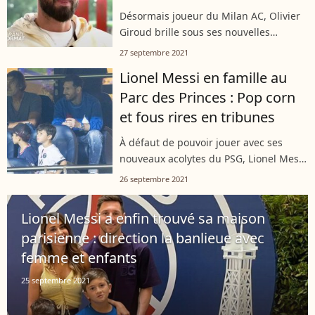
Désormais joueur du Milan AC, Olivier
Giroud brille sous ses nouvelles
couleurs. De quoi donner des regrets à
27 septembre 2021
Bixente Lizarazu, qui s'en est pris à
Lionel Messi en famille au
Didier Deschamps et la façon dont...
Parc des Princes : Pop corn
et fous rires en tribunes
À défaut de pouvoir jouer avec ses
nouveaux acolytes du PSG, Lionel Messi
les a soutenus depuis les tribunes du
26 septembre 2021
Parc des Princes. Présent avec son
épouse et ses enfants, le joueur...
Lionel Messi a enfin trouvé sa maison
parisienne : direction la banlieue avec
femme et enfants
25 septembre 2021