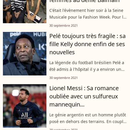
C'était l'évènement hier soir à la Seine
Musicale pour la Fashion Week. Pour le
défilé Balmain, les joueurs du PSG sont
30 septembre 2021
venus nombreux, à l'image de Marco
Pelé toujours très fragile : sa
Verratti et Achraf Hakimi,...
fille Kelly donne enfin de ses
nouvelles
La légende du football brésilien Pelé a
été admis à l'hôpital il y a environ un
mois pour être opéré d'une tumeur du
30 septembre 2021
colon. Hier, sa fille Kelly a donné des
Lionel Messi : Sa romance
nouvelles de l'ancien champion...
oubliée avec un sulfureux
mannequin...
Le génie argentin est un homme plutôt
posé en dehors des terrains. En couple
depuis de longues années et père de
29 septembre 2021