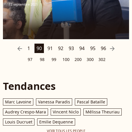
12 septembre 2021
arrow_left
arrow_right
1
90
91
92
93
94
95
96
97
98
99
100
200
300
302
Tendances
Marc Lavoine
Vanessa Paradis
Pascal Bataille
Audrey Crespo-Mara
Vincent Niclo
Mélissa Theuriau
Louis Ducruet
Emilie Dequenne
VOIR TOUS LES PEOPLE