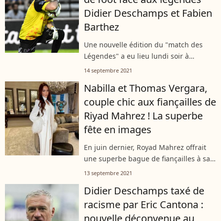
Didier Deschamps et Fabien
Barthez
Une nouvelle édition du "match des
Légendes" a eu lieu lundi soir à
Bordeaux. Philippe Etchebest y a
14 septembre 2021
participé. Il a ainsi rejoint l'équipe des
Nabilla et Thomas Vergara,
stars du rugby et affronté les ex-
couple chic aux fiançailles de
champions...
Riyad Mahrez ! La superbe
fête en images
En juin dernier, Royad Mahrez offrait
une superbe bague de fiançailles à sa
compagne Taylor Ward. Le 12
13 septembre 2021
septembre 2021, le couple a célébré
Didier Deschamps taxé de
l'heureuse nouvelle en grande pompe,
racisme par Eric Cantona :
entouré...
nouvelle déconvenue au