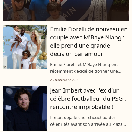
Emilie Fiorelli de nouveau en
couple avec M'Baye Niang :
elle prend une grande
décision par amour
Emilie Fiorelli et M'Baye Niang ont
récemment décidé de donner une
nouvelle chance à leur histoire.
25 septembre 2021
L'ancienne candidate de télé-réalité
Jean Imbert avec l'ex d'un
tient vraisemblablement à ce que cette
célèbre footballeur du PSG :
fois-ci...
rencontre improbable !
Il était déjà le chef chouchou des
célébrités avant son arrivée au Plaza
Athénée, et ça continue ! En début de