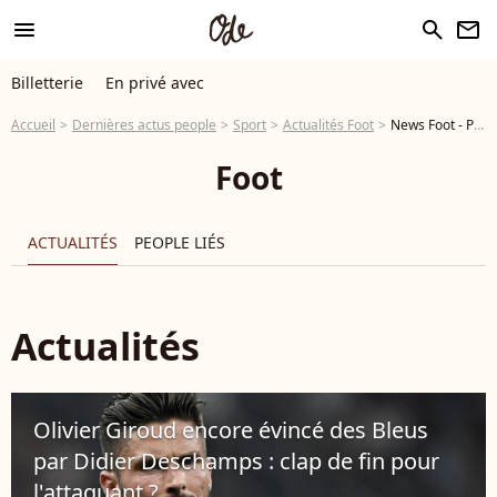
menu
search
newsletter
Billetterie
En privé avec
Accueil
Dernières actus people
Sport
Actualités Foot
News Foot - Page 90
Foot
ACTUALITÉS
PEOPLE LIÉS
Actualités
Olivier Giroud encore évincé des Bleus
par Didier Deschamps : clap de fin pour
l'attaquant ?