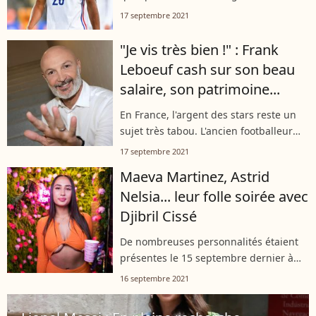
Champions. Jeudi, il était sur un lit
17 septembre 2021
d'hôpital. L'international français s'est
fait opérer du coeur.
"Je vis très bien !" : Frank
Leboeuf cash sur son beau
salaire, son patrimoine...
En France, l'argent des stars reste un
sujet très tabou. L'ancien footballeur
devenu comédien fait ainsi figure
17 septembre 2021
d'exception. Frank Leboeuf a évoqué
Maeva Martinez, Astrid
avec franchise ce qu'il a gagné...
Nelsia... leur folle soirée avec
Djibril Cissé
De nombreuses personnalités étaient
présentes le 15 septembre dernier à
l'occasion de la soirée "Summer is not
16 septembre 2021
over" organisée à l'Arc à Paris. Une
belle soirée mode où de nombreux...