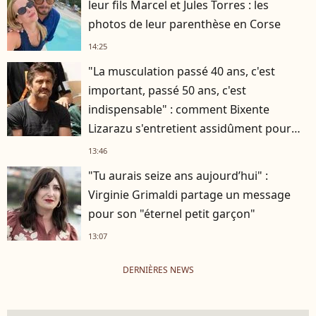
leur fils Marcel et Jules Torres : les
photos de leur parenthèse en Corse
14:25
"La musculation passé 40 ans, c'est
important, passé 50 ans, c'est
indispensable" : comment Bixente
Lizarazu s'entretient assidûment pour
rester musclé à 56 ans ?
13:46
"Tu aurais seize ans aujourd’hui" :
Virginie Grimaldi partage un message
pour son "éternel petit garçon"
13:07
DERNIÈRES NEWS