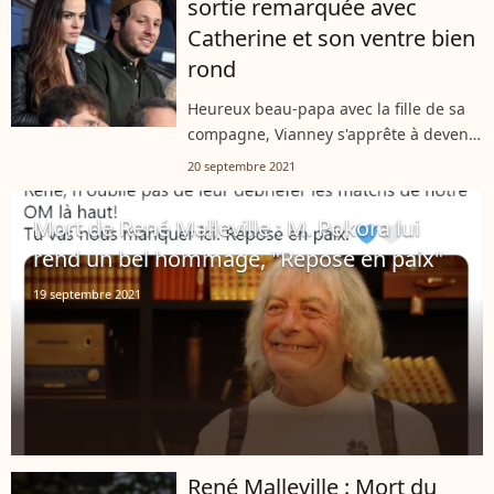
sortie remarquée avec
opposant...
Catherine et son ventre bien
rond
Heureux beau-papa avec la fille de sa
compagne, Vianney s'apprête à devenir
père pour la première fois. En
20 septembre 2021
attendant la naissance, le chanteur et
Catherine Robert ont profité d'une...
Mort de René Malleville : M. Pokora lui
rend un bel hommage, "Repose en paix"
19 septembre 2021
René Malleville : Mort du