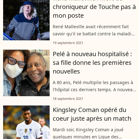
chroniqueur de Touche pas à
mon poste
René Malleville avait récemment fait
savoir qu'il se battait contre la maladie
et les dernières nouvelles n'étaient pas
19 septembre 2021
bonnes. Le chroniqueur de "Touche pas
Pelé à nouveau hospitalisé :
à mon poste", en retrait...
sa fille donne les premières
nouvelles
A 80 ans, Pelé multiplie les passages à
l'hôpital ces derniers temps. A nouveau
admise en soins intensifs après son
18 septembre 2021
opération d'une tumeur "suspecte" au
Kingsley Coman opéré du
côlon découverte lors d'examens...
coeur juste après un match
Mardi soir, Kingsley Coman a joué
quelques minutes en Ligue des