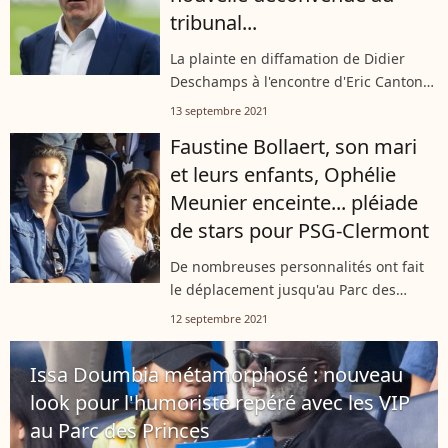
tribunal...
La plainte en diffamation de Didier
Deschamps à l'encontre d'Eric Cantona
vient d'être annulée par la cour d'appel
13 septembre 2021
de Paris. L'entraîneur des Bleus
Faustine Bollaert, son mari
reprochait à l'ancien footballeur...
et leurs enfants, Ophélie
Meunier enceinte... pléiade
de stars pour PSG-Clermont
De nombreuses personnalités ont fait
le déplacement jusqu'au Parc des
Princes pour voir le PSG gagner
12 septembre 2021
aisément contre Clermont, le samedi 11
septembre 2021. Faustine Bollaert et
Issa Doumbia métamorphosé : nouveau
Maxime...
look pour l'humoriste repéré avec les VIP
au Parc des Princes