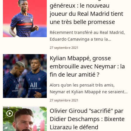
généreux : le nouveau
star,...
joueur du Real Madrid tient
une très belle promesse
Récemment transféré au Real Madrid,
Eduardo Camavinga a tenu la
promesse qu'il avait faite à son ancien
27 septembre 2021
club. Comme il l'a dévoilé sur son
Kylian Mbappé, grosse
compte Instagram, le jeune sportif a
embrouille avec Neymar : la
fait...
fin de leur amitié ?
Alors qu'on les pensait très amis,
Neymar et Kylian Mbappé ne seraient-il
finalement que de simples coéquipiers
27 septembre 2021
dans le vestiaire parisien ? Après les
Olivier Giroud "sacrifié" par
propos tenus par l'international...
player2
Didier Deschamps : Bixente
Lizarazu le défend