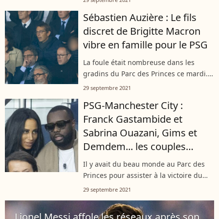
trois enfants, il n'est pas connu pour
Sébastien Auzière : Le fils
être un coureur de jupons. Et...
discret de Brigitte Macron
vibre en famille pour le PSG
La foule était nombreuse dans les
gradins du Parc des Princes ce mardi.
Pour cette deuxième journée de la
29 septembre 2021
Ligue des Champions, le PSG a fait fort
PSG-Manchester City :
avec 2 buts, applaudis notamment
Franck Gastambide et
par...
Sabrina Ouazani, Gims et
Demdem... les couples
s'affichent au Parc
Il y avait du beau monde au Parc des
Princes pour assister à la victoire du
PSG. Maître Gims accompagné de
29 septembre 2021
DemDem, Franck Gastambide venu
avec Sabrina Ouazani, les couples
Lionel Messi affole les réseaux après son