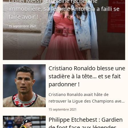
Lionel Messi : En pleine recherche
immobilière, sa femme Antonela a failli se
faire avoir !
15 septembre 2021
Cristiano Ronaldo blesse une
stadière à la tête... et se fait
pardonner !
Cristiano Ronaldo avait hâte de
retrouver la Ligue des Champions avec
Manchester United ! Il a marqué mais
15 septembre 2021
s'est distingué en blessant une stadière
Philippe Etchebest : Gardien
à la tête. CR7 s'est fait pardonner...
de foot face aux légendes