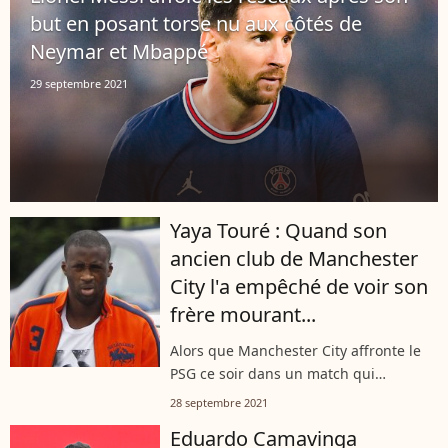
étaient...
but en posant torse nu aux côtés de
Neymar et Mbappé
29 septembre 2021
Yaya Touré : Quand son
ancien club de Manchester
City l'a empêché de voir son
frère mourant...
Alors que Manchester City affronte le
PSG ce soir dans un match qui
s'annonce bouillant, le club anglais a
28 septembre 2021
connu des moments plus sombres.
Eduardo Camavinga
Comme cette fois où son ancien joueur