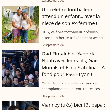
22 septembre 2021
semaine, Jean Imbert a reçu dans ses
Un célèbre footballeur
cuisines une actrice et mannequin...
player2
attend un enfant... avec la
nièce de son ex-femme !
Hulk, célèbre footballeur brésilien,
attend un heureux évènement avec sa
compagne Camila Angelo. Déjà papa
22 septembre 2021
de trois enfants, Givanildo de Souza dit
Gad Elmaleh et Yannick
Hulk a refait sa vie avec la nièce...
Noah avec leurs fils, Gaël
Monfils et Elina Svitolina... À
fond pour PSG - Lyon !
C'était le choc de la 6e journée de
championnat et il a tenu toutes ses
promesses ! Gad Elmaleh, Yannick
20 septembre 2021
Noah, Gims, Maëva Coucke et bien
Vianney (très) bientôt papa :
d'autres ont assisté à la rencontre