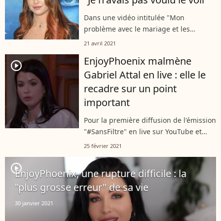
Dans une vidéo intitulée "Mon
problème avec le mariage et les
enfants", EnjoyPhoenix se livre sur son
21 avril 2021
adolescence parfois difficile. Elle y
EnjoyPhoenix malmène
révèle avoir été victime d'abus
player2
Gabriel Attal en live : elle le
sexuels...
recadre sur un point
important
Pour la première diffusion de l'émission
"#SansFiltre" en live sur YouTube et
Switch, le mercredi 24 février 2021,
25 février 2021
EnjoyPhoenix n'a pas été tendre avec
Gabriel Attal. Elle a notamment...
player2
EnjoyPhoenix, une rupture difficile : la
"plus grosse erreur" de sa vie
30 janvier 2021