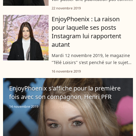
les autres dans son feed Instagram.
22 novembre 2019
Marie Lopez a rappelé à quel point la
EnjoyPhoenix : La raison
vie des influenceurs était fausse,...
pour laquelle ses posts
Instagram lui rapportent
autant
Mardi 12 novembre 2019, le magazine
"Télé Loisirs" s'est penché sur le sujet
délicat de l'argent. Mais pas n'importe
16 novembre 2019
lequel ! L'argent remporté par les
candidats de télé-réalité, grâce...
EnjoyPhoenix s'affiche pour la première
fois avec son compagnon, Henri PFR
14 novembre 2019