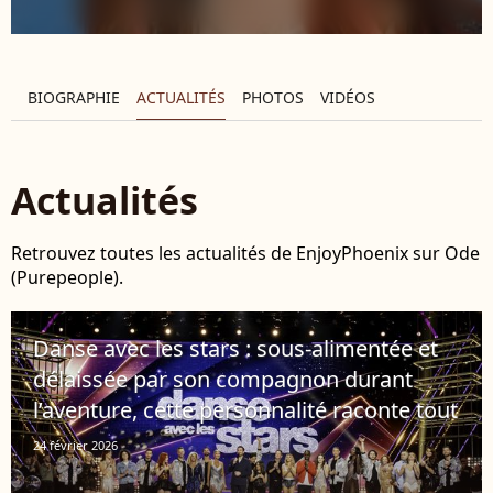
BIOGRAPHIE
ACTUALITÉS
PHOTOS
VIDÉOS
Actualités
Retrouvez toutes les actualités de EnjoyPhoenix sur Ode
(Purepeople).
Danse avec les stars : sous-alimentée et
délaissée par son compagnon durant
l’aventure, cette personnalité raconte tout
24 février 2026