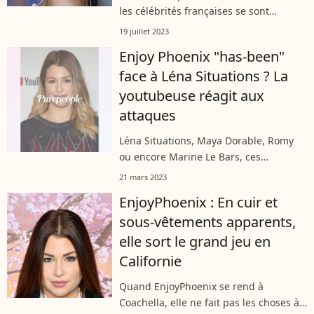
les célébrités françaises se sont
données rendez-vous au Grand Rex.
19 juillet 2023
L'occasion de voir EnjoyPhoenix dans
Enjoy Phoenix "has-been"
une robe à frou-frou et une Miss
face à Léna Situations ? La
France,...
youtubeuse réagit aux
attaques
Léna Situations, Maya Dorable, Romy
ou encore Marine Le Bars, ces
dernières années une nouvelle vague
21 mars 2023
de personnalités féminines a
EnjoyPhoenix : En cuir et
submergé le monde de l'influence et de
sous-vêtements apparents,
la beauté....
elle sort le grand jeu en
Californie
Quand EnjoyPhoenix se rend à
Coachella, elle ne fait pas les choses à