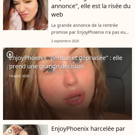
annonce", elle est la risée du
web
La grande annonce de la rentrée
promise par EnjoyPhoenix n'a pas eu
l'effet escompté. Mardi 1er septembre
2 septembre 2020
2020, l'influenceuse de 25 ans a déçu
ses fans en ne présentant qu'un petit...
player2
EnjoyPhoenix "perdue et déphasée" : elle
prend une grande décision
14 août 2020
EnjoyPhoenix harcelée par
player2