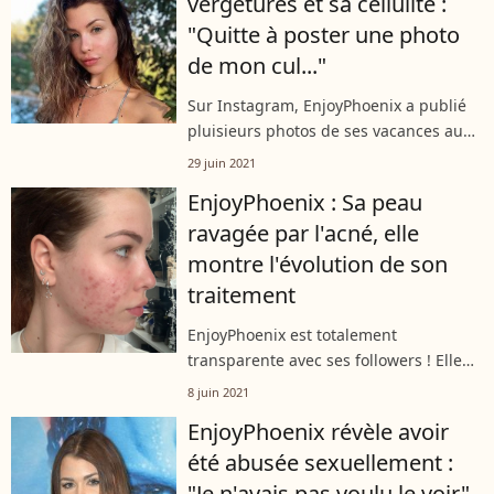
vergetures et sa cellulite :
"Quitte à poster une photo
de mon cul..."
Sur Instagram, EnjoyPhoenix a publié
pluisieurs photos de ses vacances au
soleil, le 28 juin 2021. L'occasion
29 juin 2021
d'assumer son corps même avec ses
EnjoyPhoenix : Sa peau
vergetures et de faire passer un
ravagée par l'acné, elle
message...
montre l'évolution de son
traitement
EnjoyPhoenix est totalement
transparente avec ses followers ! Elle
leur confie depuis plusieurs années
8 juin 2021
son combat contre l'acné, très visible
EnjoyPhoenix révèle avoir
sur son visage. L'influenceuse suit un...
été abusée sexuellement :
"Je n'avais pas voulu le voir"