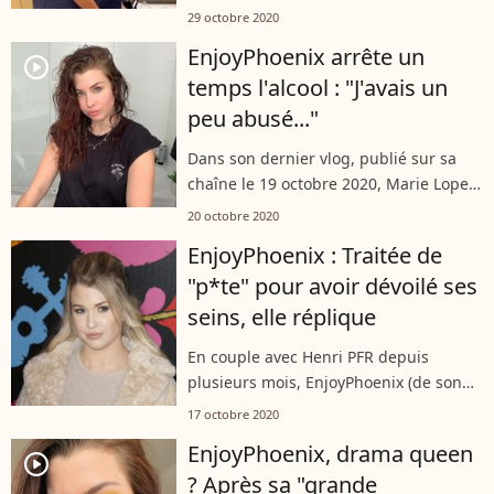
rendre visite à des soignants de la
29 octobre 2020
Pitié-Salpêtrière. Une rencontre
EnjoyPhoenix arrête un
vivement discutée sur les réseaux...
player2
temps l'alcool : "J'avais un
peu abusé..."
Dans son dernier vlog, publié sur sa
chaîne le 19 octobre 2020, Marie Lopez
a expliqué avoir arrêté de boire de
20 octobre 2020
l'alcool depuis le début du mois, afin de
EnjoyPhoenix : Traitée de
suivre Sober October. L'influenceuse...
"p*te" pour avoir dévoilé ses
seins, elle réplique
En couple avec Henri PFR depuis
plusieurs mois, EnjoyPhoenix (de son
vrai nom Marie Lopez) a été
17 octobre 2020
copieusement insultée après avoir
EnjoyPhoenix, drama queen
dévoilé des bouts de seins sur les
player2
? Après sa "grande
réseaux sociaux....