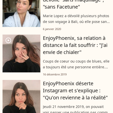
"sans Facetune"
Marie Lopez a dévoilé plusieurs photos
de son voyage à Bali, où elle pose sans
aucun artifice, ni tenue, ni maquillage,
6 janvier 2020
ni retouches. Dimanche 5 janvier 2020,
EnjoyPhoenix, sa relation à
elle a évoqué sur Instagram...
player2
distance la fait souffrir : "J'ai
envie de chialer"
Coups de coeur ou coups de blues, elle
a toujours été une personne entière.
Alors le 12 décembre 2019, quand
16 décembre 2019
EnjoyPhoenix a senti les larmes monter,
EnjoyPhoenix déserte
elle a préféré s'expliquer. La...
Instagram et s'explique :
"Qu'on revienne à la réalité"
Jeudi 21 novembre 2019, on pouvait
voir passer une publication pas comme