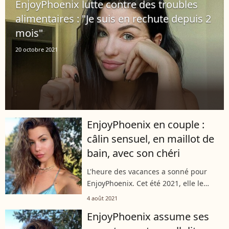
EnjoyPhoenix lutte contre des troubles
alimentaires : "Je suis en rechute depuis 2
mois"
20 octobre 2021
EnjoyPhoenix en couple :
câlin sensuel, en maillot de
bain, avec son chéri
L'heure des vacances a sonné pour
EnjoyPhoenix. Cet été 2021, elle le
passe en Espagne, à Ibiza, en très
4 août 2021
charmante compagnie. Son chéri, Henri
EnjoyPhoenix assume ses
PFR, est effectivement à ses côtés.