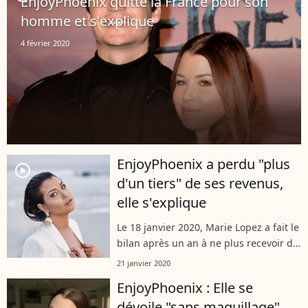
EnjoyPhoenix quitte la France pour son
de faire...
homme et s'explique
4 février 2020
EnjoyPhoenix a perdu "plus
player2
d'un tiers" de ses revenus,
elle s'explique
Le 18 janvier 2020, Marie Lopez a fait le
bilan après un an à ne plus recevoir de
colis intempestifs de la part de
21 janvier 2020
marques, par convictions écologiques
EnjoyPhoenix : Elle se
et afin de lutter contre le...
dévoile "sans maquillage",