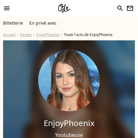
menu
search
newsletter
Billetterie
En privé avec
Accueil
People
EnjoyPhoenix
Toute l'actu de EnjoyPhoenix
EnjoyPhoenix
Youtubeuse