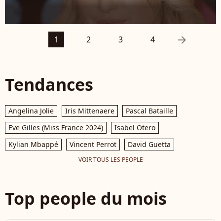
arrow_right
1
2
3
4
Tendances
Angelina Jolie
Iris Mittenaere
Pascal Bataille
Eve Gilles (Miss France 2024)
Isabel Otero
Kylian Mbappé
Vincent Perrot
David Guetta
VOIR TOUS LES PEOPLE
Top people du mois