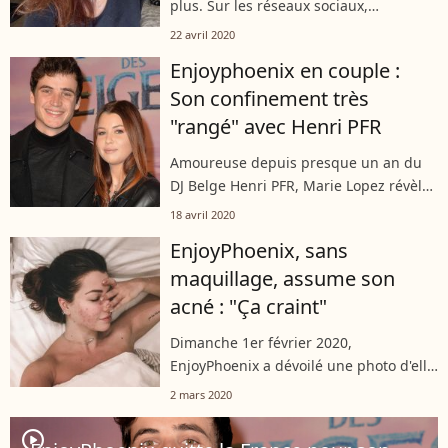
plus. Sur les réseaux sociaux,
EnjoyPhoenix a exprimé sa grande
22 avril 2020
surprise après avoir découvert son
Enjoyphoenix en couple :
visage dans l'émission "Les Douze
Son confinement très
Coups...
"rangé" avec Henri PFR
Amoureuse depuis presque un an du
DJ Belge Henri PFR, Marie Lopez révèle
ses petits secrets pour bien vivre le
18 avril 2020
confinement avec son chéri.
EnjoyPhoenix, sans
Impatiente, la belle brune prépare
maquillage, assume son
d'ores...
acné : "Ça craint"
Dimanche 1er février 2020,
EnjoyPhoenix a dévoilé une photo d'elle
au naturel, au réveil, où l'on peut
2 mars 2020
aisément distinguer son acné au
visage. La vidéaste de 24 ans s'efforce
player2