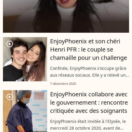
EnjoyPhoenix et son chéri
player2
Henri PFR : le couple se
chamaille pour un challenge
Confinée, EnjoyPhoenix s'occupe grâce
aux réseaux sociaux. Elle y a relevé un
drôle de challenge avec son petit ami,
7 décembre 2020
le DJ belge Henri PFR. Jeux vidéos ou
EnjoyPhoenix collabore avec
Netflix ? Sport ou flemme...
player2
le gouvernement : rencontre
critiquée avec des soignants
EnjoyPhoenix était invitée à l'Elysée, le
mercredi 28 octobre 2020, avant de