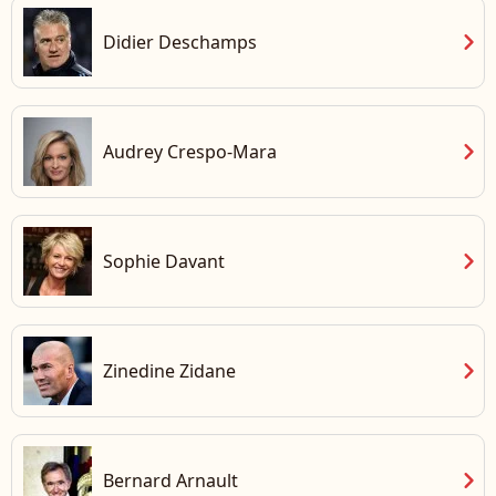
chevron_right
Didier Deschamps
chevron_right
Audrey Crespo-Mara
chevron_right
Sophie Davant
chevron_right
Zinedine Zidane
chevron_right
Bernard Arnault