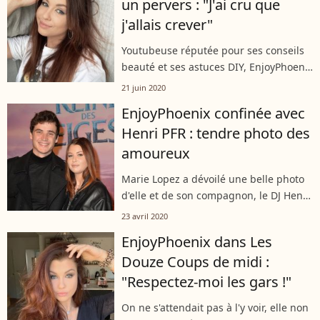
un pervers : "J'ai cru que
j'allais crever"
Youtubeuse réputée pour ses conseils
beauté et ses astuces DIY, EnjoyPhoenix
a décidé de révéler un énorme secret à
21 juin 2020
ses abonnés. Encore troublée par le
EnjoyPhoenix confinée avec
souvenir de cette douloureuse...
Henri PFR : tendre photo des
amoureux
Marie Lopez a dévoilé une belle photo
d'elle et de son compagnon, le DJ Henri
PFR, sur Instagram le mercredi 22 avril
23 avril 2020
2020. L'occasion d'en découvrir plus sur
EnjoyPhoenix dans Les
leur confinement à deux.
Douze Coups de midi :
"Respectez-moi les gars !"
On ne s'attendait pas à l'y voir, elle non