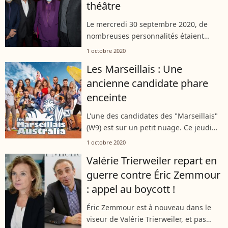
théâtre
Le mercredi 30 septembre 2020, de
nombreuses personnalités étaient
présentes lors de la réouverture du
1 octobre 2020
Théâtre Marigny (8e arrondissement de
Les Marseillais : Une
Paris), pour la première
ancienne candidate phare
représentation...
enceinte
L'une des candidates des "Marseillais"
(W9) est sur un petit nuage. Ce jeudi
1er octobre 2020, la jeune femme a
1 octobre 2020
annoncé qu'elle était enceinte de son
Valérie Trierweiler repart en
premier enfant.
guerre contre Éric Zemmour
: appel au boycott !
Éric Zemmour est à nouveau dans le
viseur de Valérie Trierweiler, et pas