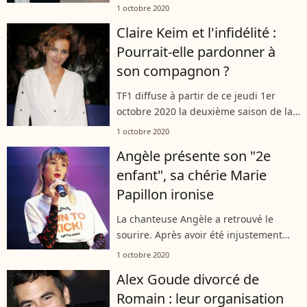
seulement. L'intervention du polémiste
1 octobre 2020
sur CNews dans la soirée du mercredi
Claire Keim et l'infidélité :
30 septembre 2020 a indigné
Pourrait-elle pardonner à
l'ancienne...
son compagnon ?
TF1 diffuse à partir de ce jeudi 1er
octobre 2020 la deuxième saison de la
série "Infidèle", adaptation de la série
1 octobre 2020
"Doctor Foster". Claire Keim y incarne
Angèle présente son "2e
le personnage principal d'Emma,...
enfant", sa chérie Marie
Papillon ironise
La chanteuse Angèle a retrouvé le
sourire. Après avoir été injustement
attaquée suite aux accusations portées
1 octobre 2020
contre son frère Roméo Elvis, accusé
Alex Goude divorcé de
d'agression sexuelle, l'artiste a...
Romain : leur organisation