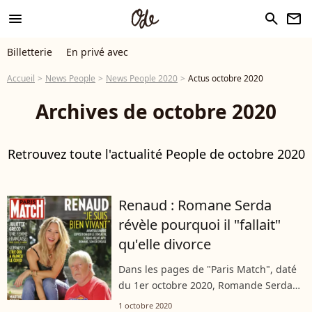
menu
search
newsletter
Billetterie
En privé avec
Accueil
News People
News People 2020
Actus octobre 2020
Archives de octobre 2020
Retrouvez toute l'actualité People de octobre 2020
Renaud : Romane Serda
révèle pourquoi il "fallait"
qu'elle divorce
Dans les pages de "Paris Match", daté
du 1er octobre 2020, Romande Serda
explique pourquoi elle ne pouvait plus
1 octobre 2020