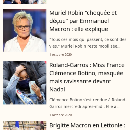
Meghan et Harry, lors d'une
visioconférence dévoilée ce jeudi. Tout
Muriel Robin "choquée et
sourire,...
déçue" par Emmanuel
Macron : elle explique
"Tous ces mois qui passent, ce sont des
vies." Muriel Robin reste mobilisée
contre les violences conjugales et
1 octobre 2020
espère bien pouvoir s'en faire la porte-
Roland-Garros : Miss France
parole auprès du président de...
Clémence Botino, masquée
mais ravissante devant
Nadal
Clémence Botino s'est rendue à Roland-
Garros mercredi après-midi. Elle a
assisté à la qualification de Rafael
1 octobre 2020
Nadal pour le troisième tour. Masquée
Brigitte Macron en Lettonie :
en tribunes, Miss France 2020 a...