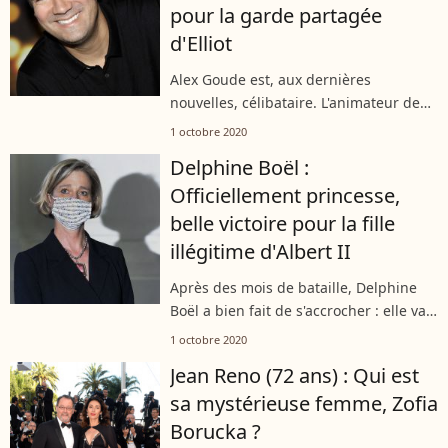
pour la garde partagée
d'Elliot
Alex Goude est, aux dernières
nouvelles, célibataire. L'animateur de
France Télévisions a divorcé de Romain.
1 octobre 2020
Les deux anciens époux doivent donc
Delphine Boël :
s'organiser pour la garde partagée...
Officiellement princesse,
belle victoire pour la fille
illégitime d'Albert II
Après des mois de bataille, Delphine
Boël a bien fait de s'accrocher : elle va
officiellement devenir princesse. Une
1 octobre 2020
décision prise par la justice belge ce
Jean Reno (72 ans) : Qui est
jeudi 1er octobre 2020....
sa mystérieuse femme, Zofia
Borucka ?