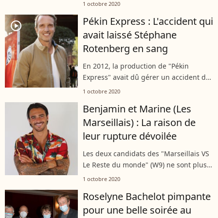
nouvel enfant, évoque la paternité
1 octobre 2020
comme un long fleuve tranquille. Il faut
Pékin Express : L'accident qui
dire qu'il a des années d'expérience...
player2
avait laissé Stéphane
Rotenberg en sang
En 2012, la production de "Pékin
Express" avait dû gérer un accident de
la route. Stéphane Rotenberg avait
1 octobre 2020
perdu le contrôle de son véhicule et
Benjamin et Marine (Les
avait été percuté par une voiture. Des...
Marseillais) : La raison de
leur rupture dévoilée
Les deux candidats des "Marseillais VS
Le Reste du monde" (W9) ne sont plus
en couple. À l'occasion d'une interview
1 octobre 2020
pour "Purebreak", Marine El Himer a
Roselyne Bachelot pimpante
révélé pour quelle raison elle...
pour une belle soirée au