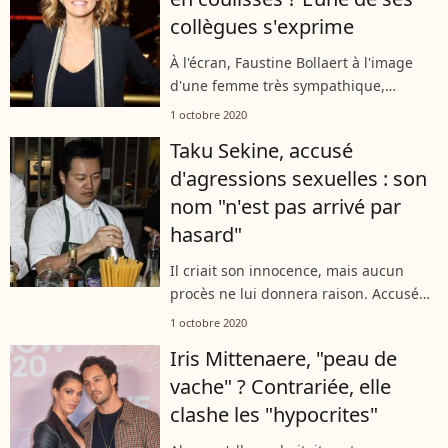
collègues s'exprime
À l'écran, Faustine Bollaert à l'image
d'une femme très sympathique,
bienveillante et douce. Mais qu'en est-il
1 octobre 2020
en coulisses ? Interrogée par "TV Mag",
Taku Sekine, accusé
L'experte psycho de "Ça commence...
d'agressions sexuelles : son
nom "n'est pas arrivé par
hasard"
Il criait son innocence, mais aucun
procès ne lui donnera raison. Accusé
d'agressions sexuelles, le chef avait
1 octobre 2020
prévu de se battre... mais il a préféré
Iris Mittenaere, "peau de
se donner la mort, comme l'ont...
vache" ? Contrariée, elle
clashe les "hypocrites"