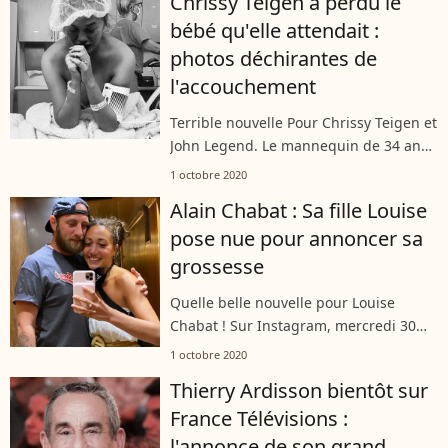
Chrissy Teigen a perdu le
debout". Patrice Evra l'a sèchement...
bébé qu'elle attendait :
photos déchirantes de
l'accouchement
Terrible nouvelle Pour Chrissy Teigen et
John Legend. Le mannequin de 34 ans
a perdu le bébé qu'elle attendait à
1 octobre 2020
l'issue d'une grossesse éprouvante. La
Alain Chabat : Sa fille Louise
jeune femme a posté un message...
pose nue pour annoncer sa
grossesse
Quelle belle nouvelle pour Louise
Chabat ! Sur Instagram, mercredi 30
septembre 2020, la fille de l'acteur
1 octobre 2020
Alain Chabat a révélé attendre son
Thierry Ardisson bientôt sur
premier enfant avec son compagnon.
France Télévisions :
Une...
l'annonce de son grand