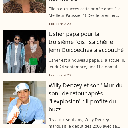
Elle a du succès cette année dans "Le
Meilleur Pâtissier" ! Dès le premier
épisode, Julia Vignali s'est attiré les
1 octobre 2020
faveurs d'un candidat, Patrice. Mais, en
Usher papa pour la
couple avec Kad Merad, l'animatrice...
troisième fois : sa chérie
Jenn Goicoechea a accouché
Usher est à nouveau papa. Il a accueilli,
jeudi 24 septembre, une fille dont il
révèle le prénom sur Instagram. Sa
1 octobre 2020
compagne Jenn Goicoechea a donné
Willy Denzey et son "Mur du
naissance à leur premier enfant,...
son" de retour après
"l'explosion" : il profite du
buzz
Il y a dix-sept ans, Willy Denzey
marquait le début des 2000 avec sa