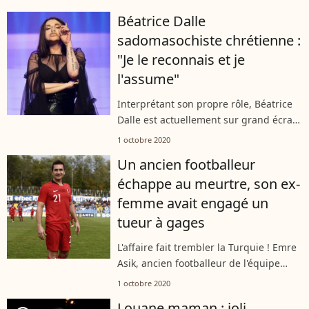
que son oeuvre ne meure jamais, elle
Béatrice Dalle
vient notamment de lancer
sadomasochiste chrétienne :
l'exposition...
"Je le reconnais et je
l'assume"
Interprétant son propre rôle, Béatrice
Dalle est actuellement sur grand écran
dans le thriller et drame "Lux AEterna",
1 octobre 2020
réalisé par Gaspar Noé. Un long
Un ancien footballeur
métrage qui mêle tournage de...
échappe au meurtre, son ex-
femme avait engagé un
tueur à gages
L'affaire fait trembler la Turquie ! Emre
Asik, ancien footballeur de l'équipe
nationale, a échappé à un meurtre
1 octobre 2020
prémédité. Son ex-épouse avait
Louane maman : joli