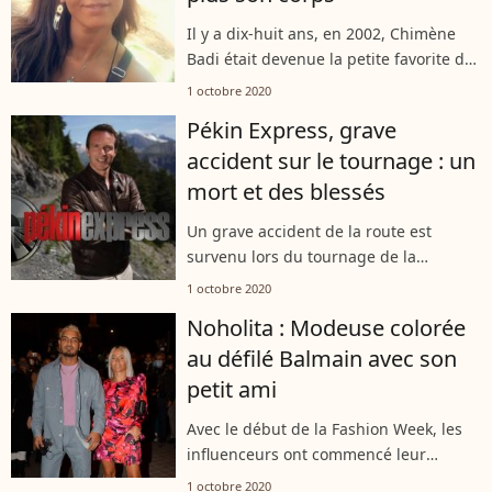
Il y a dix-huit ans, en 2002, Chimène
Badi était devenue la petite favorite du
public français dans l'émission
1 octobre 2020
"Popstars"... Mais récemment, certains
Pékin Express, grave
ont eu du mal à la reconnaître...
accident sur le tournage : un
mort et des blessés
Un grave accident de la route est
survenu lors du tournage de la
prochaine saison de "Pékin Express".
1 octobre 2020
Comme l'a révélé "Télé Loisirs", une
Noholita : Modeuse colorée
victime est à déplorer. Et des membres
au défilé Balmain avec son
de...
petit ami
Avec le début de la Fashion Week, les
influenceurs ont commencé leur
marathon mode ! Noholita a poursuivi
1 octobre 2020