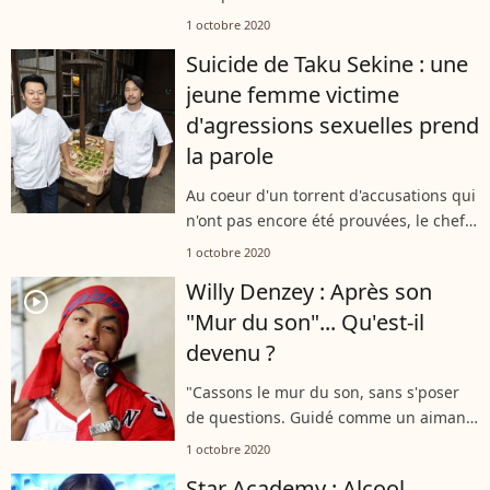
chanson "Le Mur du son". Un titre qui
1 octobre 2020
s'est retrouvé en top des tendances sur
Suicide de Taku Sekine : une
les réseaux sociaux mercredi, après...
jeune femme victime
d'agressions sexuelles prend
la parole
Au coeur d'un torrent d'accusations qui
n'ont pas encore été prouvées, le chef
franco-japonais Taku Sekine s'est donné
1 octobre 2020
la mort, comme l'ont annoncé ses
Willy Denzey : Après son
proches le 29 septembre 2020....
player2
"Mur du son"... Qu'est-il
devenu ?
"Cassons le mur du son, sans s'poser
de questions. Guidé comme un aimant
vers toi je viens doucement", des
1 octobre 2020
paroles qui nous ramènent
Star Academy : Alcool,