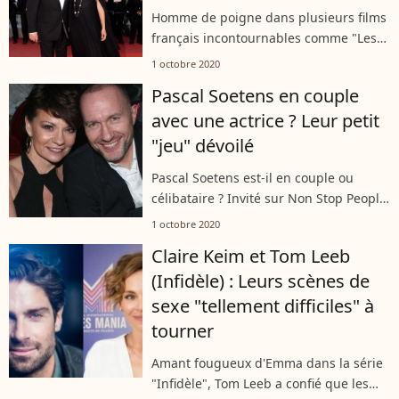
Homme de poigne dans plusieurs films
français incontournables comme "Les
Rivières pourpres", "Le Grand Bleu",
1 octobre 2020
"L'Immortel" ou encore "Léon", Jean
Pascal Soetens en couple
Reno reste cependant très discret...
avec une actrice ? Leur petit
"jeu" dévoilé
Pascal Soetens est-il en couple ou
célibataire ? Invité sur Non Stop People,
il a levé le voile sur sa situation
1 octobre 2020
amoureuse auprès d'Évelyne Thomas.
Claire Keim et Tom Leeb
Attention, révélations !
(Infidèle) : Leurs scènes de
sexe "tellement difficiles" à
tourner
Amant fougueux d'Emma dans la série
"Infidèle", Tom Leeb a confié que les