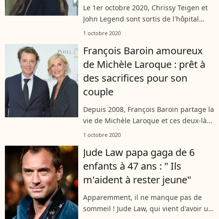
Le 1er octobre 2020, Chrissy Teigen et
John Legend sont sortis de l'hôpital
sans leur troisième enfant. Alitée
1 octobre 2020
depuis des jours, la future maman
François Baroin amoureux
souffrait de saignement anormaux au...
de Michèle Laroque : prêt à
des sacrifices pour son
couple
Depuis 2008, François Baroin partage la
vie de Michèle Laroque et ces deux-là
semblent avoir trouvé un bel équilibre
1 octobre 2020
avec leurs carrières respectives.
Jude Law papa gaga de 6
L'homme politique de droite est...
enfants à 47 ans : " Ils
m'aident à rester jeune"
Apparemment, il ne manque pas de
sommeil ! Jude Law, qui vient d'avoir un