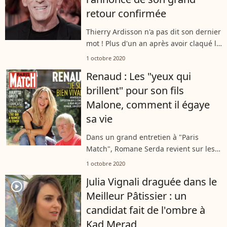
retour confirmée
Thierry Ardisson n'a pas dit son dernier
mot ! Plus d'un an après avoir claqué la
port de C8, le célèbre animateur va
1 octobre 2020
prochainement faire son grand retour
Renaud : Les "yeux qui
sur le petit écran et sur...
brillent" pour son fils
Malone, comment il égaye
sa vie
Dans un grand entretien à "Paris
Match", Romane Serda revient sur les
liens qui unissent son adolescent,
1 octobre 2020
Malone (14 ans) à son père, Renaud.
Julia Vignali draguée dans le
Tout irait pour le mieux entre eux, et...
player2
Meilleur Pâtissier : un
candidat fait de l'ombre à
Kad Merad