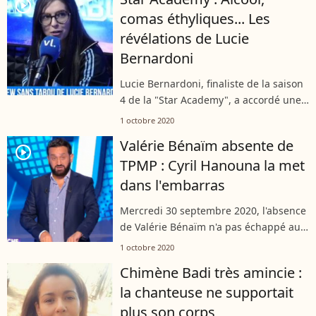
directement au début des années 2000,
player2
comas éthyliques... Les
quand Willy...
révélations de Lucie
Bernardoni
Lucie Bernardoni, finaliste de la saison
4 de la "Star Academy", a accordé une
interview à Maxime Guény sur Radio
1 octobre 2020
VL, le 30 septembre 2020. Et elle a
Valérie Bénaïm absente de
révélé que lors d'une soirée,...
player2
TPMP : Cyril Hanouna la met
dans l'embarras
Mercredi 30 septembre 2020, l'absence
de Valérie Bénaïm n'a pas échappé aux
téléspectateurs de "Touche pas à mon
1 octobre 2020
poste". Cyril Hanouna les a rassurés en
Chimène Badi très amincie :
expliquant les raisons, mais...
la chanteuse ne supportait
plus son corps