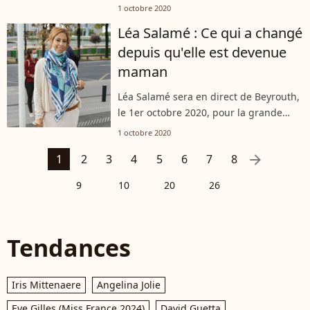
scènes de sexe avec Claire Keim
1 octobre 2020
n'avaient pas été faciles à tourner.
Léa Salamé : Ce qui a changé
Sincère (et très galant), l'homme
depuis qu'elle est devenue
dévoile...
maman
Léa Salamé sera en direct de Beyrouth,
le 1er octobre 2020, pour la grande
soirée caritative organisée en faveur du
1 octobre 2020
Liban, deux mois après l'explosion
arrow_right
1
2
3
4
5
6
7
8
dévastatrice du port de la capitale....
9
10
20
26
Tendances
Iris Mittenaere
Angelina Jolie
Eve Gilles (Miss France 2024)
David Guetta