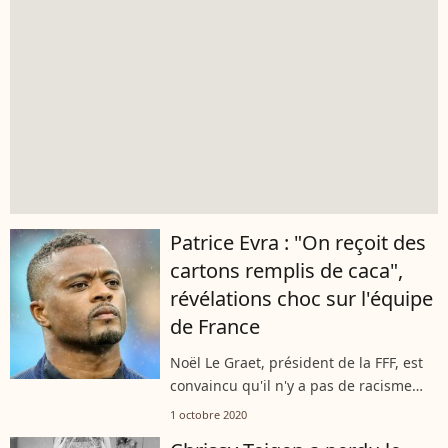
Patrice Evra : "On reçoit des
cartons remplis de caca",
révélations choc sur l'équipe
de France
Noël Le Graet, président de la FFF, est
convaincu qu'il n'y a pas de racisme
dans le foot. Pour preuve, "quand un
1 octobre 2020
black marque un but, tout le stade est