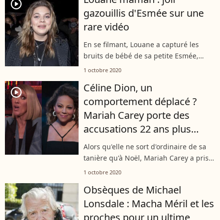
proposé 1 million d'euros à un tueur...
player2
gazouillis d'Esmée sur une
rare vidéo
En se filmant, Louane a capturé les
bruits de bébé de sa petite Esmée,
presque imperceptible. Le 1er octobre
1 octobre 2020
2020, elle a organisé un jeu de
Céline Dion, un
questions-réponses avec ses abonnés
player2
comportement déplacé ?
au...
Mariah Carey porte des
accusations 22 ans plus
tard...
Alors qu'elle ne sort d'ordinaire de sa
tanière qu'à Noël, Mariah Carey a pris
un peu d'avance cette année. Elle
1 octobre 2020
publie une autobiographie dans
Obsèques de Michael
laquelle elle dévoile coulisses et
Lonsdale : Macha Méril et les
anecdotes...
proches pour un ultime