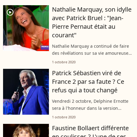
le sien mercredi soir en assistant au
Nathalie Marquay, son idylle
défilé Balmain. Elle y a croisé Léa...
player2
avec Patrick Bruel : "Jean-
Pierre Pernaut était au
courant"
Nathalie Marquay a continué de faire
des révélations sur sa vie amoureuse
dans "Touche pas à mon poste". Après
1 octobre 2020
Pierre Cosso, elle a confié être sortie
Patrick Sébastien viré de
qu'elle était sortie avec......
France 2 par sa faute ? Ce
refus qui a tout changé
Vendredi 2 octobre, Delphine Ernotte
sera à l'honneur dans la version
française du magazine Forbes. La
1 octobre 2020
patronne de France Télévisions y
Faustine Bollaert différente
évoque notamment son litige avec
en coulisses ? L'une de ses
Patrick Sébastien,...