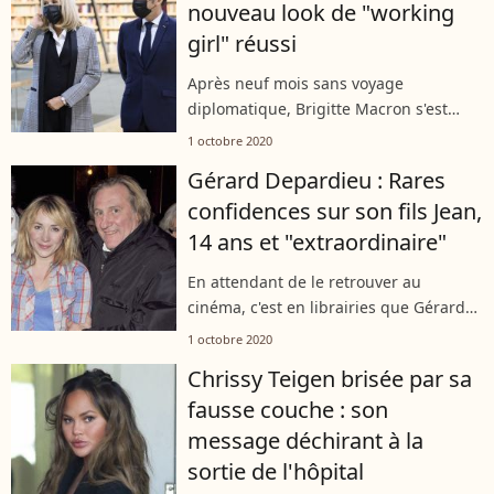
nouveau look de "working
girl" réussi
Après neuf mois sans voyage
diplomatique, Brigitte Macron s'est
illustrée lors d'une tournée express
1 octobre 2020
dans les pays baltes, au côté de son
Gérard Depardieu : Rares
président de mari. Avant de regagner
confidences sur son fils Jean,
le palais...
14 ans et "extraordinaire"
En attendant de le retrouver au
cinéma, c'est en librairies que Gérard
Depardieu fait sa rentrée avec un
1 octobre 2020
nouvel ouvrage intitulé "Ailleurs". Tout
Chrissy Teigen brisée par sa
en assurant la promotion de son livre,...
fausse couche : son
message déchirant à la
sortie de l'hôpital