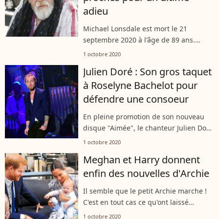
adieu
Michael Lonsdale est mort le 21
septembre 2020 à l'âge de 89 ans.
Comme ses proches l'avaient promis,
1 octobre 2020
une messe de funérailles a été
Julien Doré : Son gros taquet
célébrée en l'église Saint-Roch le 1er
à Roselyne Bachelot pour
octobre...
défendre une consoeur
En pleine promotion de son nouveau
disque "Aimée", le chanteur Julien Doré
a fait une halte sur le plateau de "C à
1 octobre 2020
vous". Son passage dans l'émission a
Meghan et Harry donnent
notamment été l'occasion de...
enfin des nouvelles d'Archie
Il semble que le petit Archie marche !
C'est en tout cas ce qu'ont laissé
entendre ses célèbres parents,
1 octobre 2020