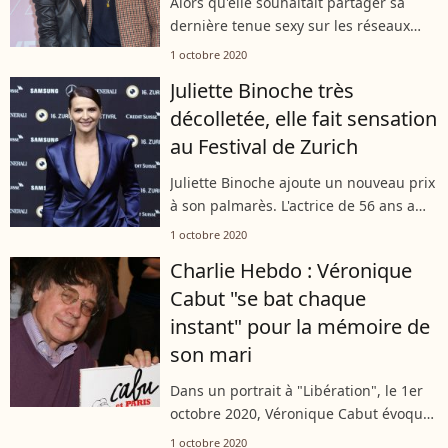
Alors qu'elle souhaitait partager sa
dernière tenue sexy sur les réseaux
sociaux, Iris Mittenaere a été accusée
1 octobre 2020
par certains internautes de ne pas
Juliette Binoche très
assez être engagée dans la lutte...
décolletée, elle fait sensation
au Festival de Zurich
Juliette Binoche ajoute un nouveau prix
à son palmarès. L'actrice de 56 ans a
été honorée pour l'ensemble de sa
1 octobre 2020
carrière au Festival de Zurich. Elle a
Charlie Hebdo : Véronique
épaté les photographes grâce...
Cabut "se bat chaque
instant" pour la mémoire de
son mari
Dans un portrait à "Libération", le 1er
octobre 2020, Véronique Cabut évoque
la mémoire de son mari, Cabu. Pour
1 octobre 2020