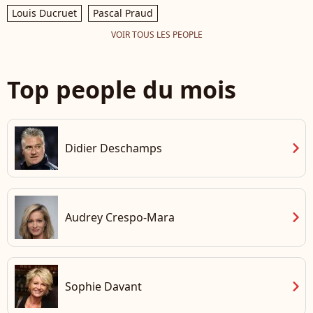
Louis Ducruet
Pascal Praud
VOIR TOUS LES PEOPLE
Top people du mois
chevron_right
Didier Deschamps
chevron_right
Audrey Crespo-Mara
chevron_right
Sophie Davant