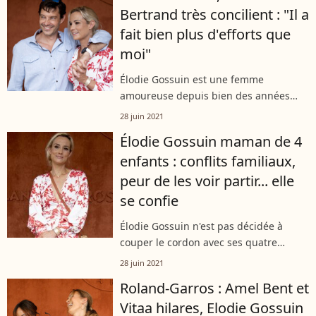
Bertrand très concilient : "Il a
fait bien plus d'efforts que
moi"
Élodie Gossuin est une femme
amoureuse depuis bien des années
maintenant. Avec Bertrand Lacherie,
28 juin 2021
elle forme un duo très uni qui continue
Élodie Gossuin maman de 4
de s'épanouir malgré un planning ultra
enfants : conflits familiaux,
chargé....
peur de les voir partir... elle
se confie
Élodie Gossuin n'est pas décidée à
couper le cordon avec ses quatre
enfants. À tel point que l'ancienne Miss
28 juin 2021
France ne peut pas s'imaginer être
Roland-Garros : Amel Bent et
éloignée d'eux, surtout lors des
Vitaa hilares, Elodie Gossuin
vacances....