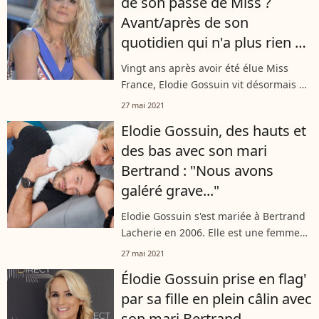
de son passé de Miss ?
Avant/après de son
quotidien qui n'a plus rien à
voir
Vingt ans après avoir été élue Miss
France, Elodie Gossuin vit désormais un
quotidien bien différent. Elle l'a
27 mai 2021
démontré en images sur Instagram en
Elodie Gossuin, des hauts et
s'amusant de son manque de glamour.
des bas avec son mari
Bertrand : "Nous avons
galéré grave..."
Elodie Gossuin s'est mariée à Bertrand
Lacherie en 2006. Elle est une femme
accomplie, une maman heureuse et
27 mai 2021
une compagne attentionnée. Mais
Élodie Gossuin prise en flag'
parfois, forcément, les choses se
par sa fille en plein câlin avec
compliquent.
son mari Bertrand