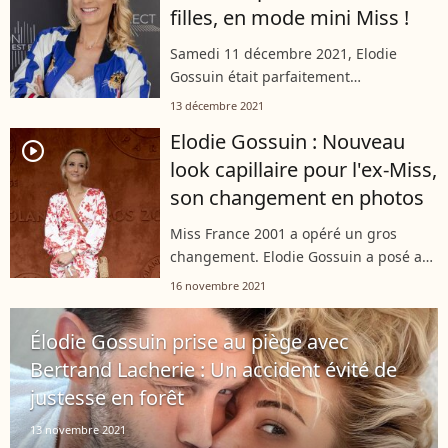
filles, en mode mini Miss !
Samedi 11 décembre 2021, Elodie
Gossuin était parfaitement
accompagnée pour suivre l'élection
13 décembre 2021
Miss France 2022. Un concours de
Elodie Gossuin : Nouveau
beauté qui s'est malheureusement
player2
look capillaire pour l'ex-Miss,
déroulé sans la présence...
son changement en photos
Miss France 2001 a opéré un gros
changement. Elodie Gossuin a posé au
côté d'Amandine Petit ce lundi 15
16 novembre 2021
novembre 2021. L'occasion de découvrir
son nouveau style capillaire qui a fait...
Élodie Gossuin prise au piège avec
Bertrand Lacherie : Un accident évité de
justesse en forêt
13 novembre 2021