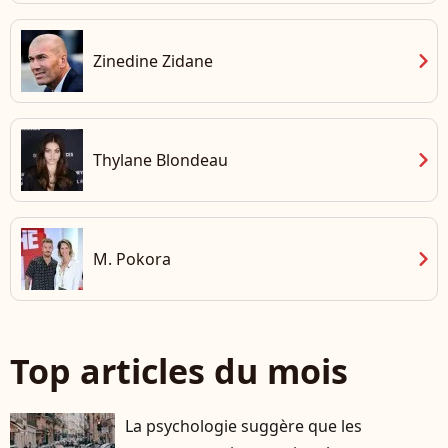
chevron_right
Zinedine Zidane
chevron_right
Thylane Blondeau
chevron_right
M. Pokora
Top articles du mois
La psychologie suggère que les