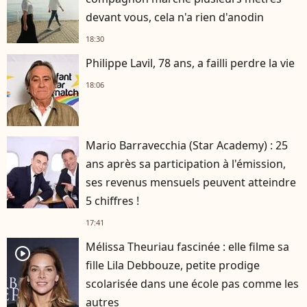
devant vous, cela n'a rien d'anodin
18:30
Philippe Lavil, 78 ans, a failli perdre la vie
18:06
Mario Barravecchia (Star Academy) : 25
ans après sa participation à l'émission,
ses revenus mensuels peuvent atteindre
5 chiffres !
17:41
Mélissa Theuriau fascinée : elle filme sa
player2
fille Lila Debbouze, petite prodige
scolarisée dans une école pas comme les
autres