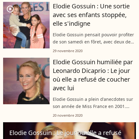
famille sur Instagram. Délicieux
Elodie Gossuin : Une sortie
gâteaux, champagne, ballons
player2
avec ses enfants stoppée,
gonflables...
elle s'indigne
Elodie Gossuin pensait pouvoir profiter
de son samedi en fôret, avec deux de
ses 4 enfants. C'était sans compter sur
29 novembre 2020
des chasseurs qui étaient en pleine
Elodie Gossuin humiliée par
partie. L'ex-Miss France n'a...
Leonardo Dicaprio : Le jour
où elle a refusé de coucher
avec lui
Elodie Gossuin a plein d'anecdotes sur
son année de Miss France en 2001.
L'une d'elles est particulièrement culte,
20 novembre 2020
celle où elle a refusé de passer la nuit
avec... Leonardo Dicaprio...
Elodie Gossuin : Le jour où elle a refusé