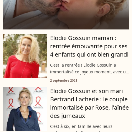
Elodie Gossuin maman :
rentrée émouvante pour ses
4 enfants qui ont bien grandi
C'est la rentrée ! Elodie Gossuin a
immortalisé ce joyeux moment, avec un
léger pincement au coeur. Miss France
2 septembre 2021
2001 a partagé des clichés de sa belle
Elodie Gossuin et son mari
tribu, en ce jeudi 2 septembre...
Bertrand Lacherie : le couple
immortalisé par Rose, l'aînée
des jumeaux
C'est à six, en famille avec leurs