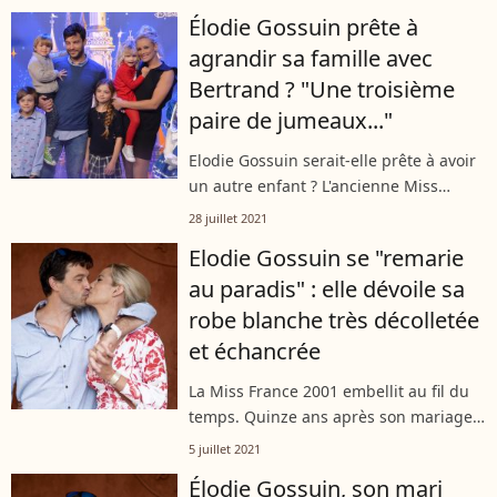
Élodie Gossuin prête à
agrandir sa famille avec
Bertrand ? "Une troisième
paire de jumeaux..."
Elodie Gossuin serait-elle prête à avoir
un autre enfant ? L'ancienne Miss
France a fait une déclaration qui n'est
28 juillet 2021
pas passée inaperçue lors d'une
Elodie Gossuin se "remarie
interview vidéo pour nos confrères...
au paradis" : elle dévoile sa
robe blanche très décolletée
et échancrée
La Miss France 2001 embellit au fil du
temps. Quinze ans après son mariage
avec Bertrand Lacherie, voilà Elodie
5 juillet 2021
Gossuin plus sublime que jamais pour
Élodie Gossuin, son mari
célébrer l'anniversaire de leur...