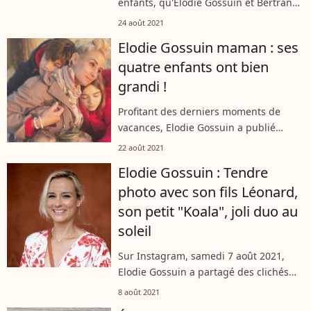
enfants, qu'Elodie Gossuin et Bertrand
Lacherie sont en vacances à la plage. Et
24 août 2021
ils profitent de ces instants magiques
Elodie Gossuin maman : ses
pour se retrouver à deux également,...
quatre enfants ont bien
grandi !
Profitant des derniers moments de
vacances, Elodie Gossuin a publié
plusieurs photos de famille sur les
22 août 2021
réseaux sociaux. D'adorables souvenirs
Elodie Gossuin : Tendre
de leur été passé dans les Landes
photo avec son fils Léonard,
avec...
son petit "Koala", joli duo au
soleil
Sur Instagram, samedi 7 août 2021,
Elodie Gossuin a partagé des clichés
attendrissants de son fils Léonard. Une
8 août 2021
série de photographies sur lesquelles