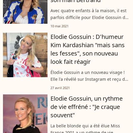
Avec quatre enfants à la maison, il est
parfois difficile pour Elodie Gossuin de
s'octroyer des moments en amoureux
10 mai 2021
avec son mari Bertrand Lacherie. Et
Elodie Gossuin : D'humeur
même lorsqu'elle réussi, elle...
Kim Kardashian "mais sans
les fesses", son nouveau
look fait réagir
Élodie Gossuin a un nouveau visage !
Elle l'a révélé sur Instagram et reçu de
nombreux compliments pour sa coupe
27 avril 2021
de cheveux, inspirée de Kim
Elodie Gossuin, un rythme
Kardashian.
de vie effréné : "Je craque
souvent"
La belle blonde qui a été élue Miss
France 2001 a un rythme de vie