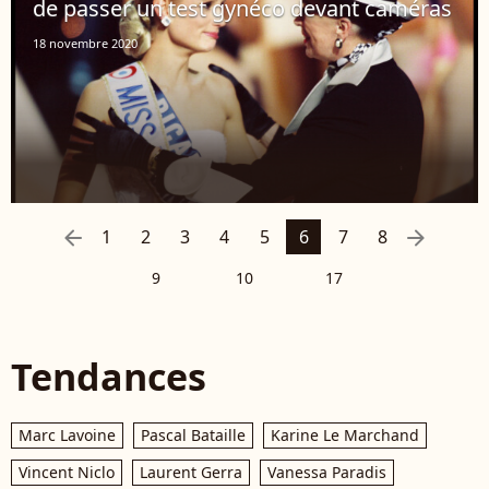
de passer un test gynéco devant caméras
18 novembre 2020
arrow_left
arrow_right
1
2
3
4
5
6
7
8
9
10
17
Tendances
Marc Lavoine
Pascal Bataille
Karine Le Marchand
Vincent Niclo
Laurent Gerra
Vanessa Paradis