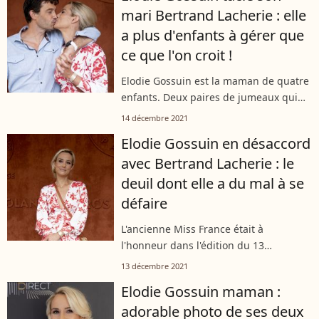
mari Bertrand Lacherie : elle
a plus d'enfants à gérer que
ce que l'on croit !
Elodie Gossuin est la maman de quatre
enfants. Deux paires de jumeaux qui
demandent de l'attention souvent en
14 décembre 2021
même temps. Elle qui aurait pu se
Elodie Gossuin en désaccord
contenter de s'occuper de ses enfants...
avec Bertrand Lacherie : le
deuil dont elle a du mal à se
défaire
L'ancienne Miss France était à
l'honneur dans l'édition du 13
décembre 2021 du magazine "Télé 7
13 décembre 2021
Jours". L'occasion pour Elodie Gossuin
Elodie Gossuin maman :
de se confier sur un sujet qui la touche
adorable photo de ses deux
particulièrement.