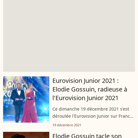
Eurovision Junior 2021 :
player2
Elodie Gossuin, radieuse à
l'Eurovision Junior 2021
Ce dimanche 19 décembre 2021 s'est
déroulée l'Eurovision Junior sur France
2. L'occasion pour les Français de
19 décembre 2021
découvrir les talents de demain et pour
Elodie Gossuin tacle son
Elodie Gossuin d'afficher des...