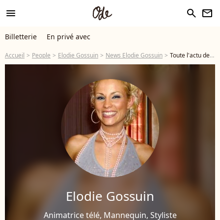
menu
search
newsletter
Billetterie
En privé avec
Accueil
People
Elodie Gossuin
News Elodie Gossuin
Toute l'actu de Elodie Gossuin - Page 6
Elodie Gossuin
Animatrice télé, Mannequin, Styliste