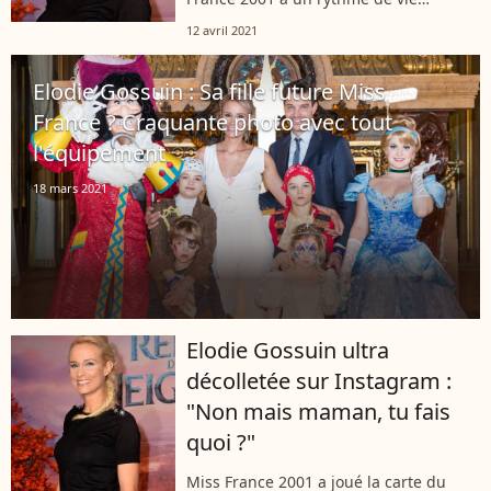
intense. Auprès de "Télé 7 Jours",
12 avril 2021
Elodie Gossuin n'a pas hésité à évoquer
ses moments de faiblesses qu'elle
Elodie Gossuin : Sa fille future Miss
souhaite...
France ? Craquante photo avec tout
l'équipement
18 mars 2021
Elodie Gossuin ultra
décolletée sur Instagram :
"Non mais maman, tu fais
quoi ?"
Miss France 2001 a joué la carte du