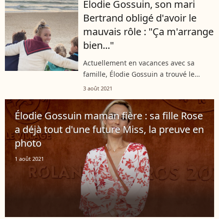
Élodie Gossuin, son mari
elle a également affiché sa silhouette...
Bertrand obligé d'avoir le
mauvais rôle : "Ça m'arrange
bien..."
Actuellement en vacances avec sa
famille, Élodie Gossuin a trouvé le
temps d'accorder une interview à "Télé
3 août 2021
Loisirs". L'ex-Miss France y a
notamment raconté son quotidien dans
Élodie Gossuin maman fière : sa fille Rose
un camping...
a déjà tout d'une future Miss, la preuve en
photo
1 août 2021