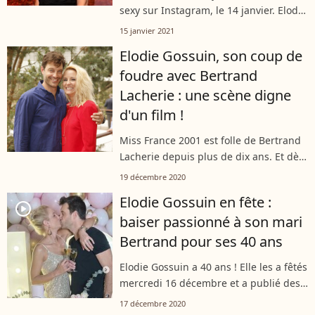
sexy sur Instagram, le 14 janvier. Elodie
Gossuin a posé en robe très décolletée.
15 janvier 2021
Et ça a beaucoup fait réagir.
Elodie Gossuin, son coup de
foudre avec Bertrand
Lacherie : une scène digne
d'un film !
Miss France 2001 est folle de Bertrand
Lacherie depuis plus de dix ans. Et dès
leur rencontre, c'était une évidence
19 décembre 2020
pour le beau brun comme l'a confié
Elodie Gossuin en fête :
Elodie Gossuin lors d'une interview...
player2
baiser passionné à son mari
Bertrand pour ses 40 ans
Elodie Gossuin a 40 ans ! Elle les a fêtés
mercredi 16 décembre et a publié des
photos de sa petite célébration en
17 décembre 2020