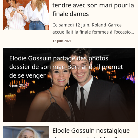
tendre avec son mari pour la
finale dames
Ce samedi 12 juin, Roland-Garros
accueillait la finale femmes à l'occasion
du tournoi parisien de terre battue. Sur
12 juin 2021
le photocall de l'évènement, on pu voir
défiler plusieurs personnalités...
Elodie Gossuin partage des photos
dossier de son mari Bertrand : il promet
de se venger
6 juin 2021
Elodie Gossuin nostalgique