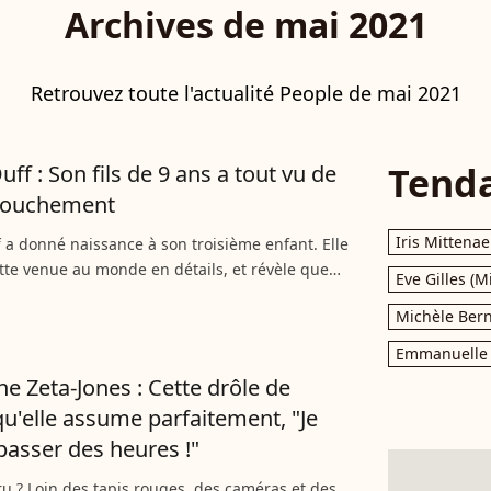
Archives de mai 2021
Retrouvez toute l'actualité People de mai 2021
Tend
uff : Son fils de 9 ans a tout vu de
couchement
Iris Mittenae
f a donné naissance à son troisième enfant. Elle
tte venue au monde en détails, et révèle que
Eve Gilles (M
îné Luca voulait absolument voir l'accouchement.
Michèle Bern
Emmanuelle 
ne Zeta-Jones : Cette drôle de
u'elle assume parfaitement, "Je
passer des heures !"
cru ? Loin des tapis rouges, des caméras et des