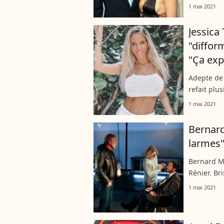
d'Alex Rod
1 mai 2021
temps avec
Jessica
"diffor
"Ça exp
Adepte de 
refait plu
menton, le
1 mai 2021
poitrine, l
Bernard
larmes"
Bernard Mo
Rénier. Br
rendu hom
1 mai 2021
de voir ou 