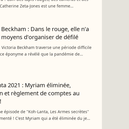
, Catherine Zeta-Jones est une femme
nt normale. Elle prend d'ailleurs plaisir à
s tâches quotidiennes...
a Beckham : Dans le rouge, elle n'a
s moyens d'organiser de défilé
Victoria Beckham traverse une période difficile
rice éponyme a révélé que la pandémie de
'avait grandement affectée. Résultat : elle ne
 participer...
ta 2021 : Myriam éliminée,
on et règlement de comptes au
!
e épisode de "Koh-Lanta, Les Armes secrètes"
enté ! C'est Myriam qui a été éliminée du jeu,
eil de son départ a été l'occasion pour beaucoup