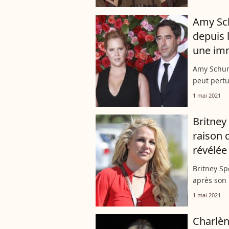
de régler..
Amy Sch
depuis 
une im
Amy Schume
peut pertu
sexuelleme
1 mai 2021
cantonnée 
Britney
raison 
révélée 
Britney Sp
après son 
n'en est ja
1 mai 2021
directemen
Charlèn