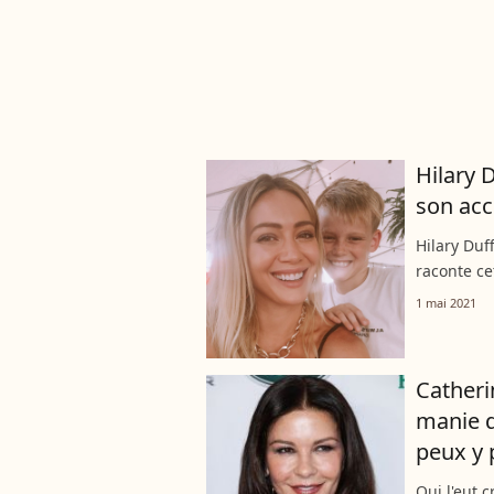
Hilary D
son ac
Hilary Duf
raconte ce
son fils a
1 mai 2021
Catheri
manie q
peux y 
Qui l'eut 