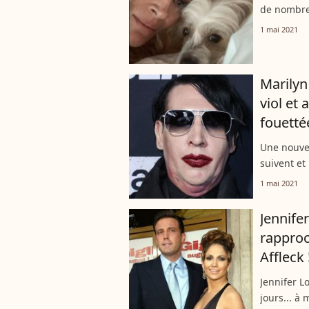
de nombreu
contracté 
1 mai 2021
de 43 ans 
Marilyn
viol et 
fouetté
Une nouvel
suivent et
Manson. Ap
1 mai 2021
2021, Esmé
Jennife
rapproc
Affleck 
Jennifer L
jours... à 