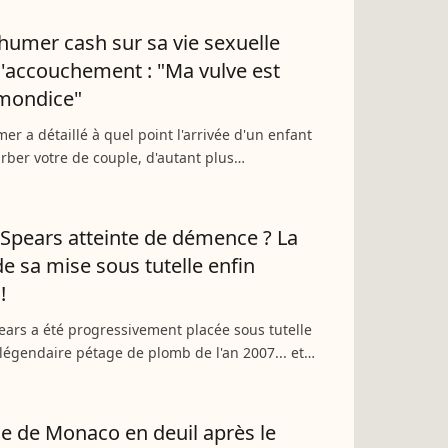
.
umer cash sur sa vie sexuelle
l'accouchement : "Ma vulve est
mondice"
r a détaillé à quel point l'arrivée d'un enfant
rber votre de couple, d'autant plus
nt. L'humoriste se désole d'être désormais
à une vulve en...
 Spears atteinte de démence ? La
de sa mise sous tutelle enfin
!
ears a été progressivement placée sous tutelle
légendaire pétage de plomb de l'an 2007... et
mais sortie. Alors qu'elle s'apprête à s'adresser
t...
e de Monaco en deuil après le