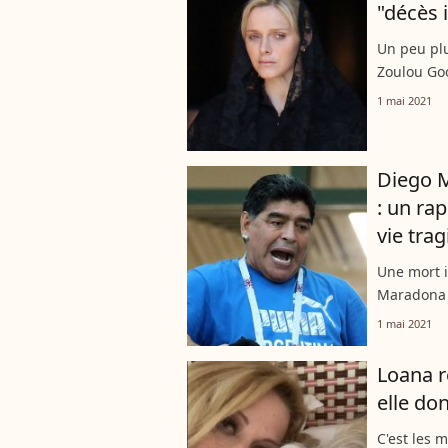
"décès 
Un peu plu
Zoulou Goo
nouveau fa
1 mai 2021
subitemen
Diego M
: un ra
vie tra
Une mort i
Maradona e
continuent
1 mai 2021
entourait l
Loana re
elle do
C'est les 