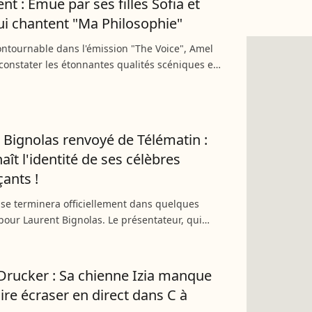
nt : Émue par ses filles Sofia et
i chantent "Ma Philosophie"
ntournable dans l'émission "The Voice", Amel
constater les étonnantes qualités scéniques et
 de ses filles Sofia et Hana. Après avoir créé
nce...
 Bignolas renvoyé de Télématin :
aît l'identité de ses célèbres
ants !
 se terminera officiellement dans quelques
our Laurent Bignolas. Le présentateur, qui
 de l'émission "Télématin" depuis quatre ans, va
acé par...
Drucker : Sa chienne Izia manque
aire écraser en direct dans C à