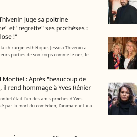
riguez, la divine chanteuse passe beaucoup de
 un...
 Thivenin juge sa poitrine
me" et "regrette" ses prothèses :
lose !"
la chirurgie esthétique, Jessica Thivenin a
sieurs parties de son corps comme le nez, le
s fesses ou les seins. Gênée par son imposante
a candidate...
 Montiel : Après "beaucoup de
, il rend hommage à Yves Rénier
ntiel était l'un des amis proches d'Yves
isé par la mort du comédien, l'animateur lui a
mage à plusieurs reprises et permet au public
revoir...