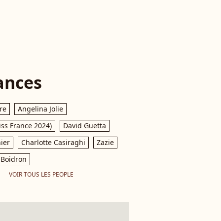
ances
re
Angelina Jolie
iss France 2024)
David Guetta
ier
Charlotte Casiraghi
Zazie
Boidron
VOIR TOUS LES PEOPLE