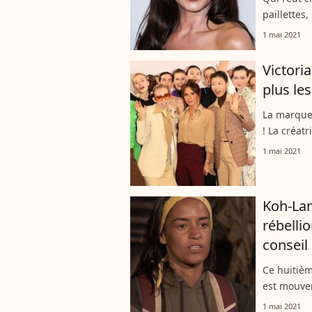
paillettes
parfaiteme
1 mai 2021
assurer de
Victori
plus le
La marque 
! La créat
Covid-19 l
1 mai 2021
devrait pas
Koh-Lan
rébelli
conseil 
Ce huitièm
est mouvem
et le cons
1 mai 2021