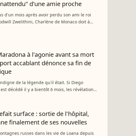
inattendu" d'une amie proche
s d'un mois après avoir perdu son ami le roi
dwill Zwelithini, Charlène de Monaco doit à
ire face à la mort. L'une des épouses du roi est
t décédée...
aradona à l'agonie avant sa mort
pport accablant dénonce sa fin de
gique
ndigne de la légende qu'il était. Si Diego
st décédé il y a bientôt 6 mois, les révélations
 de mettre à mal l'équipe de soignants qui
e sportif...
fait surface : sortie de l'hôpital,
nne finalement de ses nouvelles
montagnes russes dans les vie de Loana depuis