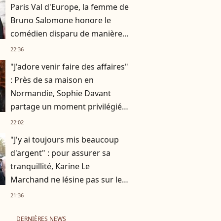
Paris Val d'Europe, la femme de
Bruno Salomone honore le
comédien disparu de manière
originale
22:36
"J'adore venir faire des affaires"
: Près de sa maison en
Normandie, Sophie Davant
partage un moment privilégié
avec sa fille Valentine au
22:02
marché
"J'y ai toujours mis beaucoup
d'argent" : pour assurer sa
tranquillité, Karine Le
Marchand ne lésine pas sur les
moyens
21:36
DERNIÈRES NEWS