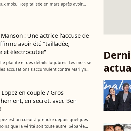
x mois. Hospitalisée en mars après avoir
une forme sévère de Covid-19, la jeune femme
a trouvé...
 Manson : Une actrice l'accuse de
affirme avoir été "tailladée,
e et électrocutée"
Derni
le plainte et des détails lugubres. Les mois se
actua
 les accusations s'accumulent contre Marilyn
rès de lourdes accusations au mois de février
...
r Lopez en couple ? Gros
hement, en secret, avec Ben
!
opez est un coeur à prendre depuis quelques
moins que la vérité soit toute autre. Séparée