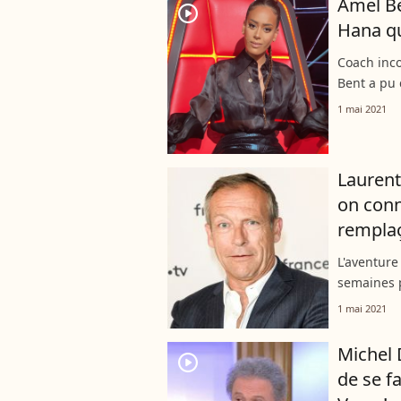
Amel Be
player2
Hana qu
Coach inco
Bent a pu 
artistiques
1 mai 2021
une ambia
Laurent
on conn
remplaç
L'aventure
semaines p
s'occupait
1 mai 2021
être rempl
Michel 
player2
de se f