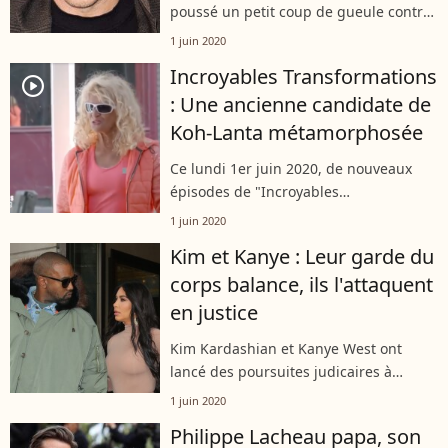
poussé un petit coup de gueule contre
la froideur des gens, effrayés à l'idée
1 juin 2020
de contracter le coronavirus. Sur
Incroyables Transformations
Instagram, l'humoriste de 56 ans...
player2
: Une ancienne candidate de
Koh-Lanta métamorphosée
Ce lundi 1er juin 2020, de nouveaux
épisodes de "Incroyables
transofrmations" ont été diffusés sur
1 juin 2020
M6. L'équipe d'experts a eu pour
Kim et Kanye : Leur garde du
mission de relooker une ancienne
corps balance, ils l'attaquent
candidate de "Koh-Lanta"....
en justice
Kim Kardashian et Kanye West ont
lancé des poursuites judicaires à
l'encontre de Steve Stanulis, leur
1 juin 2020
ancien garde du corps, comme
Philippe Lacheau papa, son
l'apprend "TMZ.com", le 1er juin 2020.