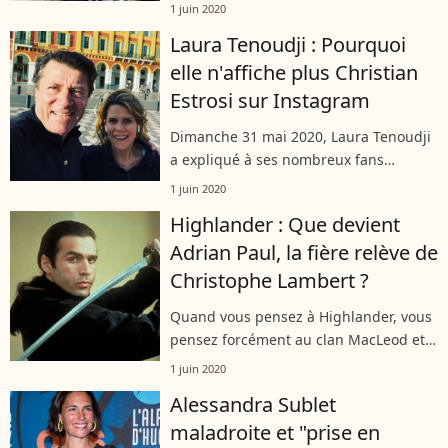
midi" afin de tourner de nouveaux
1 juin 2020
numéros pour TF1. Interrogé sur le
Laura Tenoudji : Pourquoi
sujet par "Télé 7 Jours", le
elle n'affiche plus Christian
présentateur...
Estrosi sur Instagram
Dimanche 31 mai 2020, Laura Tenoudji
a expliqué à ses nombreux fans
pourquoi elle ne pouvait plus publier
1 juin 2020
de photos de son homme, Christian
Highlander : Que devient
Estrosi, sur son compte Instagram.
Adrian Paul, la fière relève de
L'homme...
Christophe Lambert ?
Quand vous pensez à Highlander, vous
pensez forcément au clan MacLeod et à
Christophe Lambert... mais pas
1 juin 2020
seulement. Pendant six saisons et deux
Alessandra Sublet
films, Adrian Paul a incarné le cousin...
maladroite et "prise en