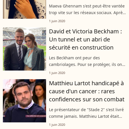
Maeva Ghennam s'est peut-être vantée
trop vite sur les réseaux sociaux. Après
avoir fièrement dévoilé ses nouvelles
1 juin 2020
facettes dentaires, la candidate de télé-
David et Victoria Beckham :
réalité a malencontreusement...
Un tunnel et un abri de
sécurité en construction
Les Beckham ont peur des
cambriolages. Pour se protéger, ils ont
demandé l'autorisation de construire
1 juin 2020
un tunnel souterrain et un abri de
Matthieu Lartot handicapé à
sécurité dans leur maison de
player2
cause d'un cancer : rares
campagne.
confidences sur son combat
Le présentateur de "Stade 2" s'est livré
comme jamais. Matthieu Lartot était
l'invité de Faustine Bollart dans "Ça
1 juin 2020