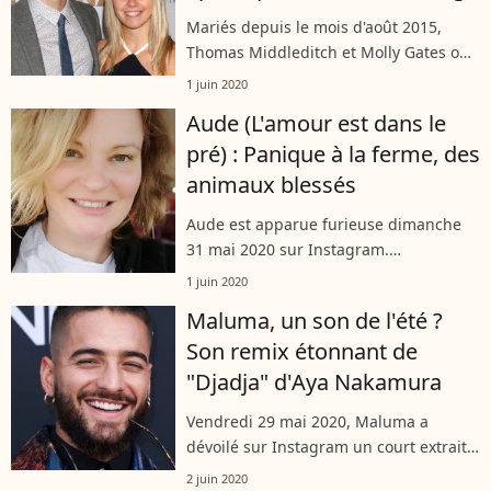
Mariés depuis le mois d'août 2015,
Thomas Middleditch et Molly Gates ont
décidé de demander le divorce. S'ils
1 juin 2020
restent bons amis, les détails de cette
Aude (L'amour est dans le
séparation pourraient bien changer...
pré) : Panique à la ferme, des
animaux blessés
Aude est apparue furieuse dimanche
31 mai 2020 sur Instagram.
L'agricultrice révélée dans "L'amour est
1 juin 2020
dans le pré" a confié avoir bien du mal
Maluma, un son de l'été ?
à gérer les vaches de sa ferme depuis...
Son remix étonnant de
"Djadja" d'Aya Nakamura
Vendredi 29 mai 2020, Maluma a
dévoilé sur Instagram un court extrait
sonore de sa dernière création : un
2 juin 2020