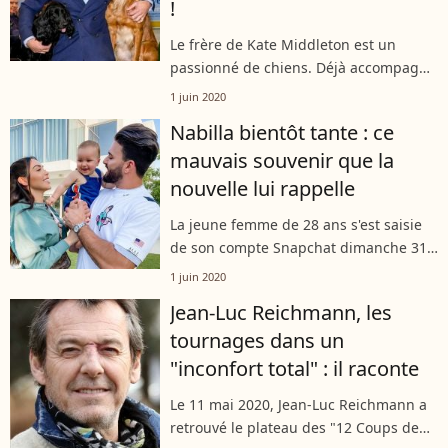
!
Le frère de Kate Middleton est un
passionné de chiens. Déjà accompagné
au quotidien par six canidés, James
1 juin 2020
Middleton vient d'accueillir six autres
Nabilla bientôt tante : ce
chiots. L'entrepreneur joue désormais...
mauvais souvenir que la
nouvelle lui rappelle
La jeune femme de 28 ans s'est saisie
de son compte Snapchat dimanche 31
mai 2020 afin de réagir à l'annonce de
1 juin 2020
la grossesse de Camélia Benattia,
Jean-Luc Reichmann, les
l'épouse de son frère Tarek. Malgré...
tournages dans un
"inconfort total" : il raconte
Le 11 mai 2020, Jean-Luc Reichmann a
retrouvé le plateau des "12 Coups de