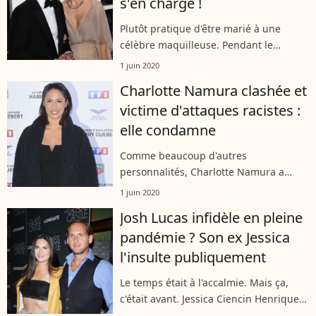
s'en charge !
Plutôt pratique d'être marié à une
célèbre maquilleuse. Pendant le
confinement, Patrick Dempsey a pu
1 juin 2020
compter sur les compétences de son
Charlotte Namura clashée et
épouse Jillian pour prendre soin de sa
victime d'attaques racistes :
coupe...
elle condamne
Comme beaucoup d'autres
personnalités, Charlotte Namura a
réagi au meurtre de l'Américain George
1 juin 2020
Floyd sur ses réseaux sociaux. Ce qui a
Josh Lucas infidèle en pleine
valu à la journaliste sportive de
pandémie ? Son ex Jessica
recevoir...
l'insulte publiquement
Le temps était à l'accalmie. Mais ça,
c'était avant. Jessica Ciencin Henriquez
est entrée dans une rage folle sur les