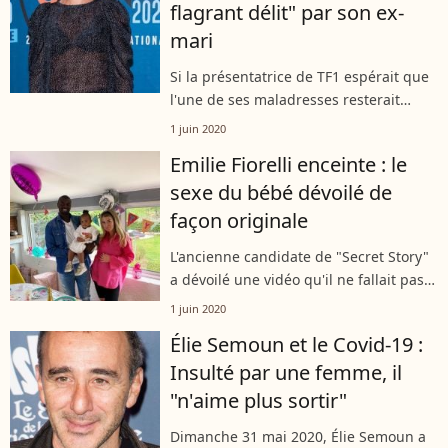
flagrant délit" par son ex-
mari
Si la présentatrice de TF1 espérait que
l'une de ses maladresses resterait
secrète, c'est loupé. Samedi 30 mai
1 juin 2020
2020, son ancien mari Clément Miserez
Emilie Fiorelli enceinte : le
a partagé une photo d'Alessandra...
sexe du bébé dévoilé de
façon originale
L'ancienne candidate de "Secret Story"
a dévoilé une vidéo qu'il ne fallait pas
louper sur Instagram, ce lundi 1er juin
1 juin 2020
2020. Emilie Fiorelli, qui est enceinte de
Élie Semoun et le Covid-19 :
son deuxième enfant,...
Insulté par une femme, il
"n'aime plus sortir"
Dimanche 31 mai 2020, Élie Semoun a