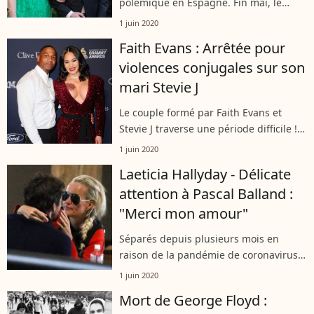
polémique en Espagne. Fin mai, le
prince Joachim de Belgique a profité
1 juin 2020
d'une fête alors qu'il était à Cordoue.
Faith Evans : Arrêtée pour
C'est là qu'il aurait contracté le
violences conjugales sur son
coronavirus,...
mari Stevie J
Le couple formé par Faith Evans et
Stevie J traverse une période difficile !
La chanteuse a été arrêtée et inculpée
1 juin 2020
pour violences conjugales après une
Laeticia Hallyday - Délicate
dispute avec son mari. Le DJ...
attention à Pascal Balland :
"Merci mon amour"
Séparés depuis plusieurs mois en
raison de la pandémie de coronavirus,
Laeticia Hallyday et son compagnon
1 juin 2020
Pascal Balland prennent soin
Mort de George Floyd :
d'entretenir la flamme. Cette fois-ci,