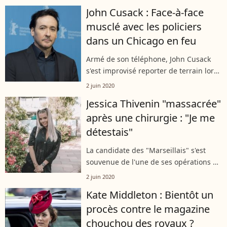
remix de "Djadja", illustre tube
John Cusack : Face-à-face
international d'Aya Nakamura. C'est la
musclé avec les policiers
seconde...
dans un Chicago en feu
Armé de son téléphone, John Cusack
s'est improvisé reporter de terrain lors
d'une virée dans les rues de Chicago ce
2 juin 2020
week-end. Alors qu'il filmait les dégâts
Jessica Thivenin "massacrée"
causés par les révoltes...
après une chirurgie : "Je me
détestais"
La candidate des "Marseillais" s'est
souvenue de l'une de ses opérations de
chirurgie esthétique qui aurait pu
2 juin 2020
changer sa vie à jamais. Un sujet que
Kate Middleton : Bientôt un
Jessica Thivenin a évoqué sur
procès contre le magazine
Snapchat,...
chouchou des royaux ?