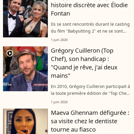
histoire discrète avec Élodie
Il y a quelques...
Fontan
Ils se sont rencontrés durant le casting
du film "Babysitting 2" et ne se sont
plus jamais lâchés. Complices à la vie
1 juin 2020
comme à l'écran, Philippe Lacheau et
Grégory Cuilleron (Top
Élodie Fontan évitent pourtant,...
player2
Chef), son handicap :
"Quand je rêve, j'ai deux
mains"
En 2010, Grégory Cuilleron participait à
la toute première édition de "Top Chef"
sur M6. Handicapé depuis sa
1 juin 2020
naissance, il a ensuite eu l'occasion
Maeva Ghennam défigurée :
d'ouvrir ses propres restaurants....
sa visite chez le dentiste
tourne au fiasco