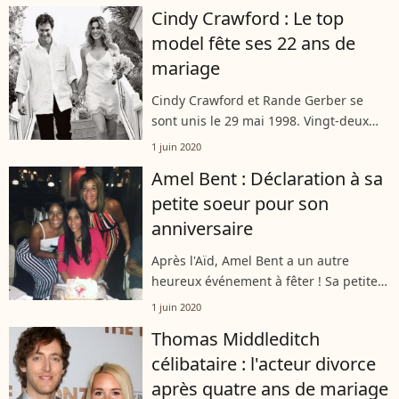
commence aujourd'hui", sur France 2,
Cindy Crawford : Le top
ce lundi 1er juin 2020. Et il...
model fête ses 22 ans de
mariage
Cindy Crawford et Rande Gerber se
sont unis le 29 mai 1998. Vingt-deux
ans plus tard, le couple est toujours
1 juin 2020
aussi amoureux. Ils ont échangé les
Amel Bent : Déclaration à sa
déclarations à l'occasion de leurs...
petite soeur pour son
anniversaire
Après l'Aïd, Amel Bent a un autre
heureux événement à fêter ! Sa petite
soeur, Mel, a eu 27 ans. À cette
1 juin 2020
occasion, la chanteuse et coach de "The
Thomas Middleditch
Voice" lui a adressé une adorable
célibataire : l'acteur divorce
déclaration.
après quatre ans de mariage