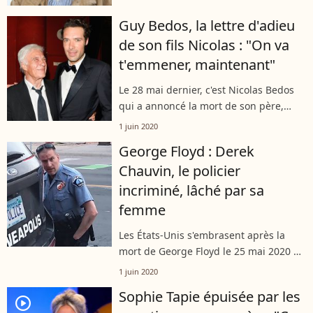
L'artiste avait 84 ans. Une rétrospective
lui sera bientôt consacrée...
Guy Bedos, la lettre d'adieu
de son fils Nicolas : "On va
t'emmener, maintenant"
Le 28 mai dernier, c'est Nicolas Bedos
qui a annoncé la mort de son père,
l'humoriste Guy Bedos. Tout en
1 juin 2020
préparant les obsèques qui se
George Floyd : Derek
tiendront jeudi prochain à Paris, le
Chauvin, le policier
réalisateur...
incriminé, lâché par sa
femme
Les États-Unis s'embrasent après la
mort de George Floyd le 25 mai 2020 à
Minneapolis (Minnesota). Cet Afro-
1 juin 2020
Américain de 46 ans, père de deux
Sophie Tapie épuisée par les
enfants, est mort après l'arrestation...
player2