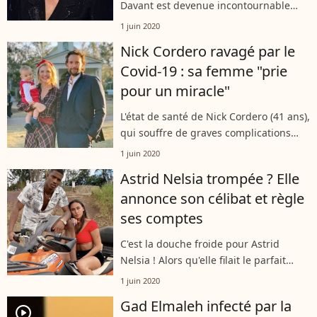
Davant est devenue incontournable
dans le quotidien des Français. Une
1 juin 2020
notoriété qui lui apporte beaucoup
Nick Cordero ravagé par le
d'admirateurs, mais aussi beaucoup
Covid-19 : sa femme "prie
de...
pour un miracle"
L'état de santé de Nick Cordero (41 ans),
qui souffre de graves complications
liées au coronavirus, stagne. Réveillé
1 juin 2020
de son coma artificiel, mais toujours
Astrid Nelsia trompée ? Elle
inconscient, l'acteur amputé...
annonce son célibat et règle
ses comptes
C'est la douche froide pour Astrid
Nelsia ! Alors qu'elle filait le parfait
amour avec son footballeur de chéri, la
1 juin 2020
candidate de télé-réalité a confié avoir
Gad Elmaleh infecté par la
retrouvé son statut de...
player2