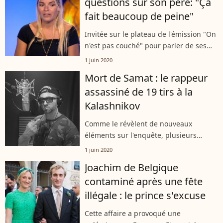
questions sur son père: "Ça
fait beaucoup de peine"
Invitée sur le plateau de l'émission "On
n'est pas couché" pour parler de ses
chansons et de ses engagements,
1 juin 2020
Sophie Tapie a eu droit à une petite
Mort de Samat : le rappeur
question sur son père. La jeune
assassiné de 19 tirs à la
femme...
Kalashnikov
Comme le révèlent de nouveaux
éléments sur l'enquête, plusieurs
suspects dans l'assassinat de Samat
1 juin 2020
ont été arrêtés et écroués, le 29 mai
Joachim de Belgique
2020. Le rappeur français aurait
contaminé après une fête
succombé...
illégale : le prince s'excuse
Cette affaire a provoqué une