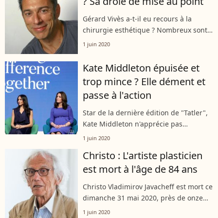
? Sa drôle de mise au point
qui...
Gérard Vivès a-t-il eu recours à la
chirurgie esthétique ? Nombreux sont
les internautes à y croire et à lui avoir
1 juin 2020
fait savoir. À travers une vidéo postée
sur Instagram, le comédien...
Kate Middleton épuisée et
trop mince ? Elle dément et
passe à l'action
Star de la dernière édition de "Tatler",
Kate Middleton n'apprécie pas
vraiment le portrait que le magazine a
1 juin 2020
fait d'elle. Sa présumée fatigue, son
Christo : L'artiste plasticien
poids ou encore le soi-disant
est mort à l'âge de 84 ans
snobisme...
Christo Vladimirov Javacheff est mort ce
dimanche 31 mai 2020, près de onze
ans après son épouse Jeanne-Claude.
1 juin 2020