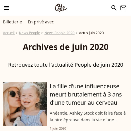
menu
search
newsletter
Billetterie
En privé avec
Accueil
News People
News People 2020
Actus juin 2020
Archives de juin 2020
Retrouvez toute l'actualité People de juin 2020
La fille d'une influenceuse
meurt brutalement à 3 ans
d'une tumeur au cerveau
Anéantie, Ashley Stock doit faire face à
la pire épreuve dans la vie d'une
maman, la mort d'un enfant. Un mois
1 juin 2020