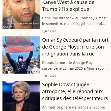
Kanye West à cause de
Trump ? Il s'explique
Dans une interview au "Sunday Times",
le samedi 30 mai 2020, John Legend
revient sur son clash avec Kanye West,
1 juin 2020
survenu quand le rappeur avait
Omar Sy écoeuré par la mort
publiquement adressé son soutien à
de George Floyd: il crie son
Donald...
indignation dans la rue
Depuis la mort de George Floyd,
survenue le 25 mai 2020 à Minneapolis
après une arrestation musclée qui a
1 juin 2020
mal tourné, le monde entier est en
Sophie Davant jugée
émoi. Habitant à Los Angeles depuis
arrogante, elle répond aux
plusieurs...
critiques des téléspectateurs
Animatrice phare de France 2, Sophie