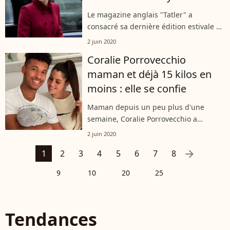
Le magazine anglais "Tatler" a
consacré sa dernière édition estivale à
Kate Middleton, qui n'a pas vraiment
2 juin 2020
apprécié ce portrait. Face aux menaces
Coralie Porrovecchio
de poursuites judiciaires engagées...
maman et déjà 15 kilos en
moins : elle se confie
Maman depuis un peu plus d'une
semaine, Coralie Porrovecchio a
déserté les réseaux sociaux pour se
2 juin 2020
consacrer pleinement à son nouveau-
arrow_right
1
2
3
4
5
6
7
8
né. Lundi 1er juin 2020, l'ancienne
candidate...
9
10
20
25
Tendances