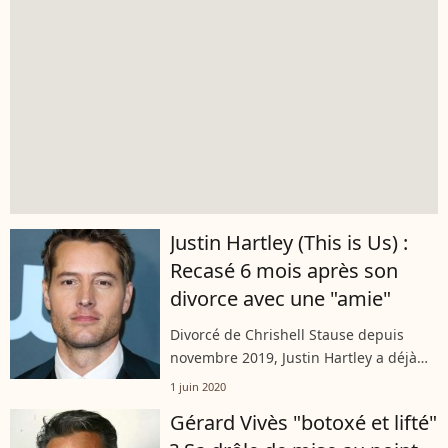
Justin Hartley (This is Us) :
Recasé 6 mois après son
divorce avec une "amie"
Divorcé de Chrishell Stause depuis
novembre 2019, Justin Hartley a déjà
retrouvé l'amour dans les bras d'une
1 juin 2020
actrice qu'il connaissait depuis
Gérard Vivès "botoxé et lifté"
quelques années. Une simple "amie"