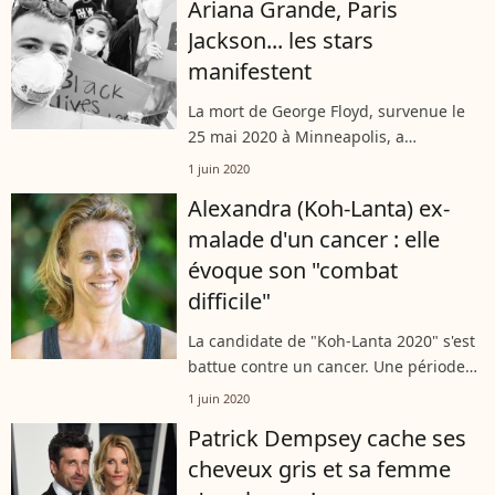
Ariana Grande, Paris
c'est...
Jackson... les stars
manifestent
La mort de George Floyd, survenue le
25 mai 2020 à Minneapolis, a
scandalisé des centaines de millions
1 juin 2020
d'internautes, Américains et étrangers.
Alexandra (Koh-Lanta) ex-
Aux États-Unis, cette tragédie a
malade d'un cancer : elle
provoqué...
évoque son "combat
difficile"
La candidate de "Koh-Lanta 2020" s'est
battue contre un cancer. Une période
de sa vie qu'Alexandra a évoquée sur
1 juin 2020
Instagram à la suite de son élimination
Patrick Dempsey cache ses
lors de l'épreuve d'orientation.
cheveux gris et sa femme