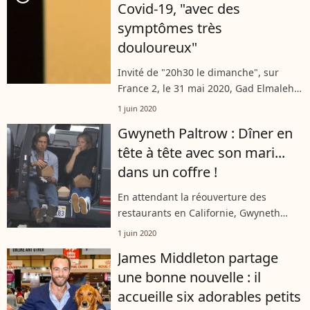
Covid-19, "avec des
symptômes très
douloureux"
Invité de "20h30 le dimanche", sur
France 2, le 31 mai 2020, Gad Elmaleh a
confié à Thomas Sotto avoir été touché
1 juin 2020
par le coronavirus. Une expérience que
Gwyneth Paltrow : Dîner en
l'humoriste et comédien n'est...
tête à tête avec son mari...
dans un coffre !
En attendant la réouverture des
restaurants en Californie, Gwyneth
Paltrow et Brad Falchuk ont trouvé la
1 juin 2020
parade pour dîner en amoureux. Le
James Middleton partage
couple commande à emporter et
une bonne nouvelle : il
partage son...
accueille six adorables petits