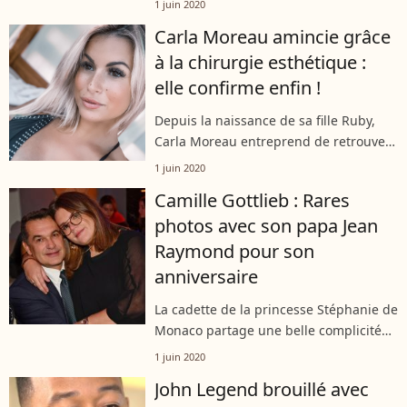
1 juin 2020
réseaux sociaux, expliquant que Josh
Carla Moreau amincie grâce
Lucas venait de la tromper....
à la chirurgie esthétique :
elle confirme enfin !
Depuis la naissance de sa fille Ruby,
Carla Moreau entreprend de retrouver
sa ligne. Mais si elle est parvenue à se
1 juin 2020
délester de ses kilos en trop, la
Camille Gottlieb : Rares
candidate de télé-réalité demeure...
photos avec son papa Jean
Raymond pour son
anniversaire
La cadette de la princesse Stéphanie de
Monaco partage une belle complicité
avec son papa, Jean Raymond Gottlieb.
1 juin 2020
Sur Instagram ce lundi, Camille
John Legend brouillé avec
Gottlieb a célébré l'anniversaire...