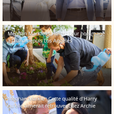
Meghan Markle et Harry : Leur hommage
à Diana depuis Los Angeles
2 septembre 2020
Meghan Markle : Cette qualité d'Harry
qu'elle aimerait retrouver chez Archie
27 août 2020