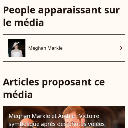
People apparaissant sur
le média
chevron_right
Meghan Markle
Articles proposant ce
média
Meghan Markle et Archie : Victoire
symbolique après des photos volées