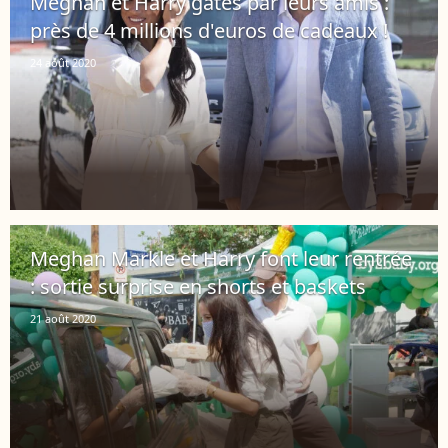
Meghan et Harry gâtés par leurs amis :
près de 4 millions d'euros de cadeaux !
24 août 2020
Meghan Markle et Harry font leur rentrée
: sortie surprise en shorts et baskets
21 août 2020