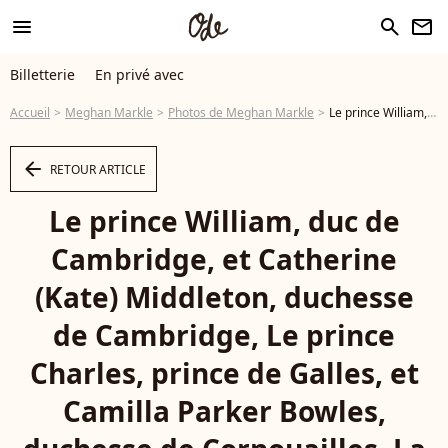
menu
search
newsletter
Billetterie
En privé avec
Accueil
Meghan Markle
Photos de Meghan Markle
Le prince William, duc de Cambridge, et Catherine (Kate) Middleton, duchesse de Cambridge, Le prince Charles, prince de Galles, et Camilla Parker Bowles, duchesse de Cornouailles, La reine Elisabeth II d'Angleterre, Le prince Harry, duc de Sussex, Meghan Markle, duchesse de Sussex - La famille royale d'Angleterre lors de la cérémonie du Commonwealth en l'abbaye de Westminster à Londres le 9 mars 2020. - Photo
arrow_left
RETOUR ARTICLE
Le prince William, duc de
Cambridge, et Catherine
(Kate) Middleton, duchesse
de Cambridge, Le prince
Charles, prince de Galles, et
Camilla Parker Bowles,