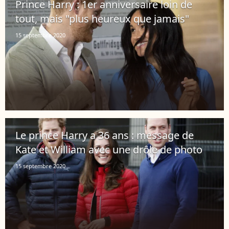
Prince Harry : 1er anniversaire loin de
tout, mais "plus heureux que jamais"
15 septembre 2020
Le prince Harry a 36 ans : message de
Kate et William avec une drôle de photo
15 septembre 2020