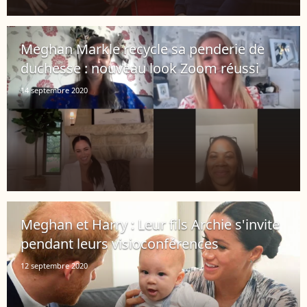
Meghan Markle recycle sa penderie de
duchesse : nouveau look Zoom réussi
14 septembre 2020
Meghan et Harry : Leur fils Archie s'invite
pendant leurs visioconférences
12 septembre 2020